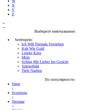
W
X
Y
Z
←
→
Выберите имя/название:
Seelenpein:
Ich Will Niemals Verstehen
Kalt Wie Gold
Letzter Kuss
Mein
Schlag Mir Lieber Ins Gesicht
Spiegelbild
Tiefe Narben
По популярности:
Sting
↓
Scorpions
↓
Stromae
↓