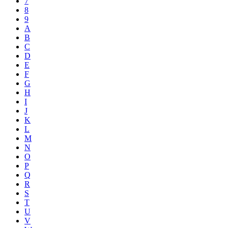
7
8
9
A
B
C
D
E
F
G
H
I
J
K
L
M
N
O
P
Q
R
S
T
U
V