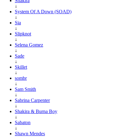
Shakira
↓
System Of A Down (SOAD)
↓
Sia
↓
Slipknot
↓
Selena Gomez
↓
Sade
↓
Skillet
↓
sombr
↓
Sam Smith
↓
Sabrina Carpenter
↓
Shakira & Burna Boy
↓
Sabaton
↓
Shawn Mendes