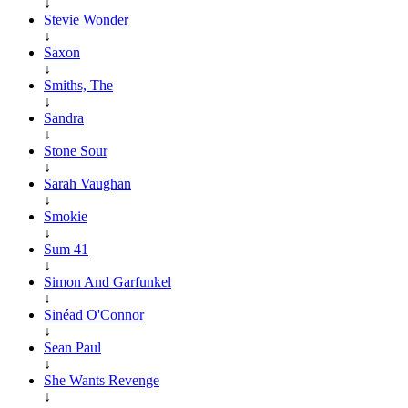
↓
Stevie Wonder
↓
Saxon
↓
Smiths, The
↓
Sandra
↓
Stone Sour
↓
Sarah Vaughan
↓
Smokie
↓
Sum 41
↓
Simon And Garfunkel
↓
Sinéad O'Connor
↓
Sean Paul
↓
She Wants Revenge
↓