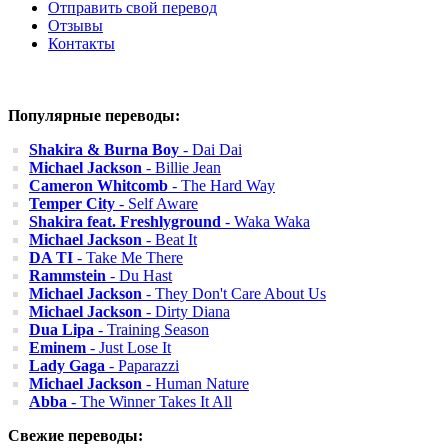
Отправить свой перевод
Отзывы
Контакты
Популярные переводы:
Shakira & Burna Boy
- Dai Dai
Michael Jackson
- Billie Jean
Cameron Whitcomb
- The Hard Way
Temper City
- Self Aware
Shakira feat. Freshlyground
- Waka Waka
Michael Jackson
- Beat It
DA TI
- Take Me There
Rammstein
- Du Hast
Michael Jackson
- They Don't Care About Us
Michael Jackson
- Dirty Diana
Dua Lipa
- Training Season
Eminem
- Just Lose It
Lady Gaga
- Paparazzi
Michael Jackson
- Human Nature
Abba
- The Winner Takes It All
Свежие переводы: