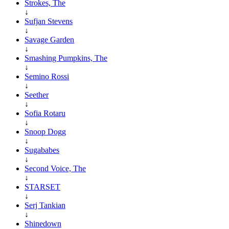
Strokes, The
↓
Sufjan Stevens
↓
Savage Garden
↓
Smashing Pumpkins, The
↓
Semino Rossi
↓
Seether
↓
Sofia Rotaru
↓
Snoop Dogg
↓
Sugababes
↓
Second Voice, The
↓
STARSET
↓
Serj Tankian
↓
Shinedown