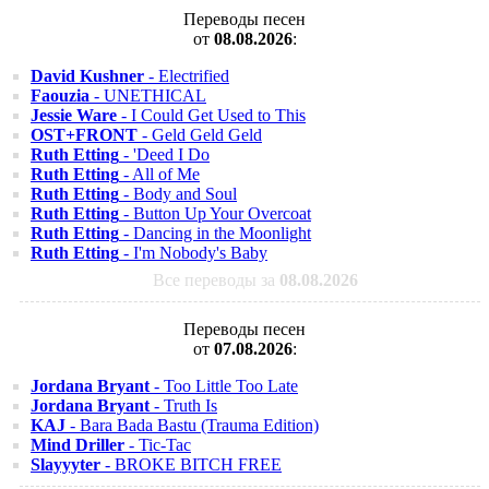
Переводы песен
от
08.08.2026
:
David Kushner
- Electrified
Faouzia
- UNETHICAL
Jessie Ware
- I Could Get Used to This
OST+FRONT
- Geld Geld Geld
Ruth Etting
- 'Deed I Do
Ruth Etting
- All of Me
Ruth Etting
- Body and Soul
Ruth Etting
- Button Up Your Overcoat
Ruth Etting
- Dancing in the Moonlight
Ruth Etting
- I'm Nobody's Baby
Все переводы за
08.08.2026
Переводы песен
от
07.08.2026
:
Jordana Bryant
- Too Little Too Late
Jordana Bryant
- Truth Is
KAJ
- Bara Bada Bastu (Trauma Edition)
Mind Driller
- Tic-Tac
Slayyyter
- BROKE BITCH FREE