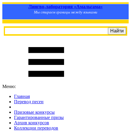
Лингво-лаборатория «Амальгама»
Мы стираем границы между языками
Меню:
Главная
Перевод песен
S
m
i
l
e
R
a
t
e
Призовые конкурсы
Гарантированные призы
Архив конкурсов
Коллекции переводов