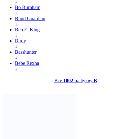
↓
Bo Burnham
↓
Blind Guardian
↓
Ben E. King
↓
Birdy
↓
Basshunter
↓
Bebe Rexha
↓
Все
1002
на букву
B