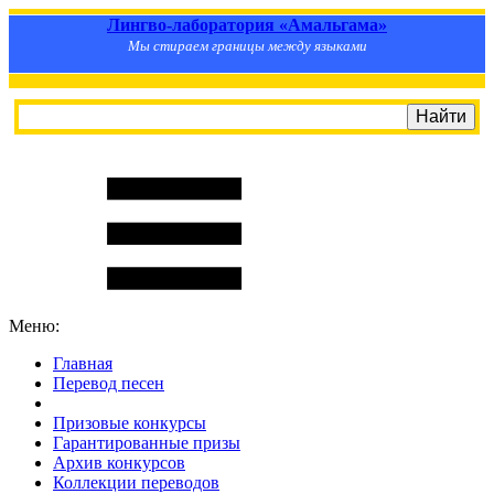
Лингво-лаборатория «Амальгама»
Мы стираем границы между языками
Меню:
Главная
Перевод песен
S
m
i
l
e
R
a
t
e
Призовые конкурсы
Гарантированные призы
Архив конкурсов
Коллекции переводов