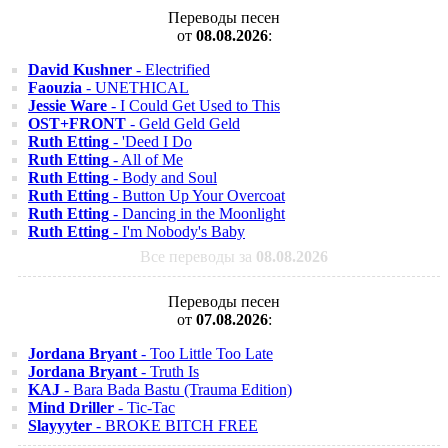
Переводы песен
от
08.08.2026
:
David Kushner
- Electrified
Faouzia
- UNETHICAL
Jessie Ware
- I Could Get Used to This
OST+FRONT
- Geld Geld Geld
Ruth Etting
- 'Deed I Do
Ruth Etting
- All of Me
Ruth Etting
- Body and Soul
Ruth Etting
- Button Up Your Overcoat
Ruth Etting
- Dancing in the Moonlight
Ruth Etting
- I'm Nobody's Baby
Все переводы за
08.08.2026
Переводы песен
от
07.08.2026
:
Jordana Bryant
- Too Little Too Late
Jordana Bryant
- Truth Is
KAJ
- Bara Bada Bastu (Trauma Edition)
Mind Driller
- Tic-Tac
Slayyyter
- BROKE BITCH FREE