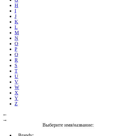
H
I
J
K
L
M
N
O
P
Q
R
S
T
U
V
W
X
Y
Z
←
→
Выберите имя/название:
Brandy: