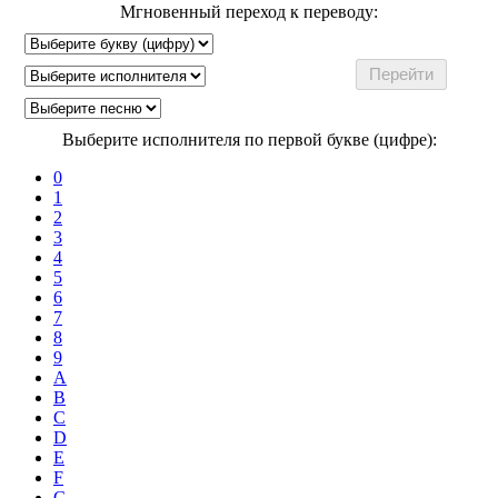
Мгновенный переход к переводу:
Выберите исполнителя по первой букве (цифре):
0
1
2
3
4
5
6
7
8
9
A
B
C
D
E
F
G