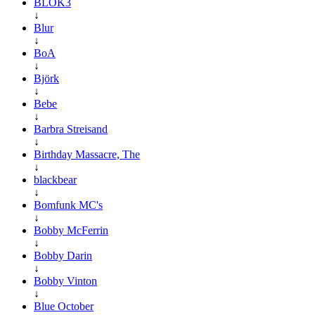
BLOK3
↓
Blur
↓
BoA
↓
Björk
↓
Bebe
↓
Barbra Streisand
↓
Birthday Massacre, The
↓
blackbear
↓
Bomfunk MC's
↓
Bobby McFerrin
↓
Bobby Darin
↓
Bobby Vinton
↓
Blue October