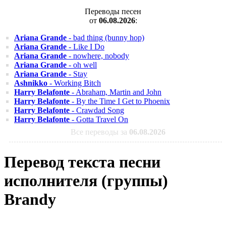
Переводы песен
от
06.08.2026
:
Ariana Grande
- bad thing (bunny hop)
Ariana Grande
- Like I Do
Ariana Grande
- nowhere, nobody
Ariana Grande
- oh well
Ariana Grande
- Stay
Ashnikko
- Working Bitch
Harry Belafonte
- Abraham, Martin and John
Harry Belafonte
- By the Time I Get to Phoenix
Harry Belafonte
- Crawdad Song
Harry Belafonte
- Gotta Travel On
Все переводы за
06.08.2026
Перевод текста песни
исполнителя (группы)
Brandy