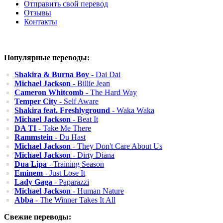
Отправить свой перевод
Отзывы
Контакты
Популярные переводы:
Shakira & Burna Boy
- Dai Dai
Michael Jackson
- Billie Jean
Cameron Whitcomb
- The Hard Way
Temper City
- Self Aware
Shakira feat. Freshlyground
- Waka Waka
Michael Jackson
- Beat It
DA TI
- Take Me There
Rammstein
- Du Hast
Michael Jackson
- They Don't Care About Us
Michael Jackson
- Dirty Diana
Dua Lipa
- Training Season
Eminem
- Just Lose It
Lady Gaga
- Paparazzi
Michael Jackson
- Human Nature
Abba
- The Winner Takes It All
Свежие переводы: