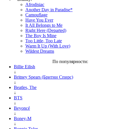
Afrodisiac
Another Day in Paradise*
Camouflage
Have You Ever
It All Belongs to Me
Right Here (Departed)
The Boy Is Mine
Too Little, Too Late
Warm It Up (With Love)
Wildest Dreams
По популярности:
Billie Eilish
↓
Britney Spears (Бритни Спирс)
↓
Beatles, The
↓
BTS
↓
Beyoncé
↓
Boney-M
↓
Bonnie Tyler