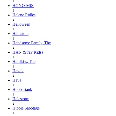
↓
HOYO-MiX
↓
Helene Rolles
↓
Helloween
↓
Hämatom
↓
Handsome Family, The
↓
HAN (Stray Kids)
↓
Hardkiss, The
↓
Havok
↓
Hava
↓
Hoobastank
↓
Halestorm
↓
Hippie Sabotage
↓