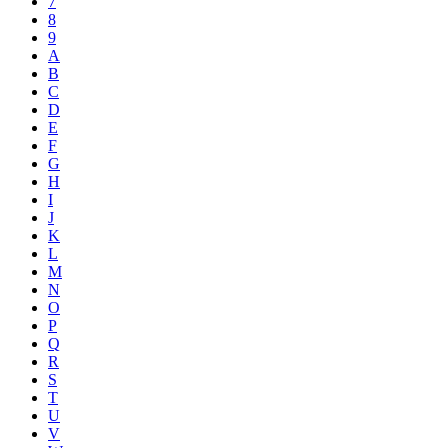
7
8
9
A
B
C
D
E
F
G
H
I
J
K
L
M
N
O
P
Q
R
S
T
U
V