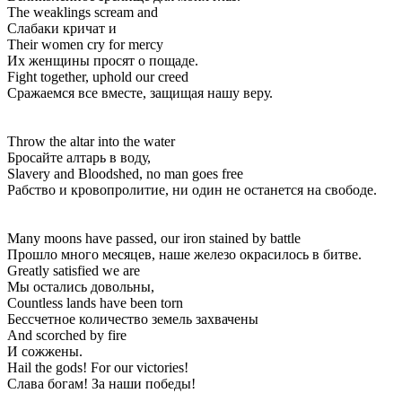
The weaklings scream and
Слабаки кричат и
Their women cry for mercy
Их женщины просят о пощаде.
Fight together, uphold our creed
Сражаемся все вместе, защищая нашу веру.
Throw the altar into the water
Бросайте алтарь в воду,
Slavery and Bloodshed, no man goes free
Рабство и кровопролитие, ни один не останется на свободе.
Many moons have passed, our iron stained by battle
Прошло много месяцев, наше железо окрасилось в битве.
Greatly satisfied we are
Мы остались довольны,
Countless lands have been torn
Бессчетное количество земель захвачены
And scorched by fire
И сожжены.
Hail the gods! For our victories!
Слава богам! За наши победы!