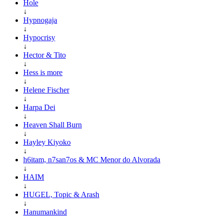
Hole
↓
Hypnogaja
↓
Hypocrisy
↓
Hector & Tito
↓
Hess is more
↓
Helene Fischer
↓
Harpa Dei
↓
Heaven Shall Burn
↓
Hayley Kiyoko
↓
h6itam, n7san7os & MC Menor do Alvorada
↓
HAIM
↓
HUGEL, Topic & Arash
↓
Hanumankind