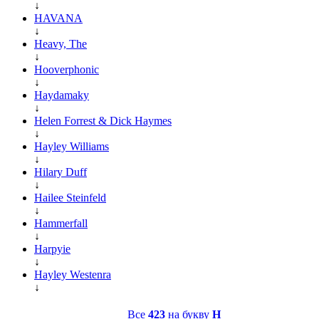
↓
HAVANA
↓
Heavy, The
↓
Hooverphonic
↓
Haydamaky
↓
Helen Forrest & Dick Haymes
↓
Hayley Williams
↓
Hilary Duff
↓
Hailee Steinfeld
↓
Hammerfall
↓
Harpyie
↓
Hayley Westenra
↓
Все
423
на букву
H