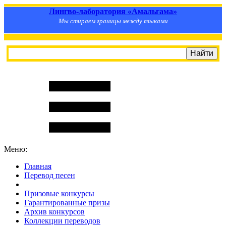
Лингво-лаборатория «Амальгама»
Мы стираем границы между языками
Меню:
Главная
Перевод песен
S
m
i
l
e
R
a
t
e
Призовые конкурсы
Гарантированные призы
Архив конкурсов
Коллекции переводов