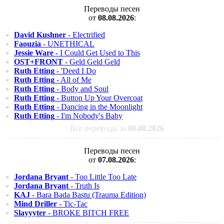
Переводы песен
от
08.08.2026
:
David Kushner
- Electrified
Faouzia
- UNETHICAL
Jessie Ware
- I Could Get Used to This
OST+FRONT
- Geld Geld Geld
Ruth Etting
- 'Deed I Do
Ruth Etting
- All of Me
Ruth Etting
- Body and Soul
Ruth Etting
- Button Up Your Overcoat
Ruth Etting
- Dancing in the Moonlight
Ruth Etting
- I'm Nobody's Baby
Все переводы за
08.08.2026
Переводы песен
от
07.08.2026
:
Jordana Bryant
- Too Little Too Late
Jordana Bryant
- Truth Is
KAJ
- Bara Bada Bastu (Trauma Edition)
Mind Driller
- Tic-Tac
Slayyyter
- BROKE BITCH FREE