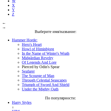
W
X
Y
Z
←
→
Выберите имя/название:
Hammer Horde:
Hero's Heart
Howl of Himinbjorg
In the Name of Winter's Wrath
Midgårdian Revelry
Of Legends And Lore
Pierced by Odin's Spear
Seafarer
The Scourge of Man
Through Celestial Seascapes
Triumph of Sword And Shield
Under the Mighty Oath
По популярности:
Harry Styles
↓