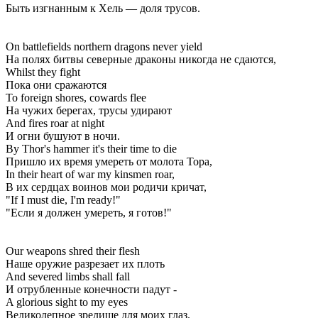
Быть изгнанным к Хель — доля трусов.
On battlefields northern dragons never yield
На полях битвы северные драконы никогда не сдаются,
Whilst they fight
Пока они сражаются
To foreign shores, cowards flee
На чужих берегах, трусы удирают
And fires roar at night
И огни бушуют в ночи.
By Thor's hammer it's their time to die
Пришло их время умереть от молота Тора,
In their heart of war my kinsmen roar,
В их сердцах воинов мои родичи кричат,
"If I must die, I'm ready!"
"Если я должен умереть, я готов!"
Our weapons shred their flesh
Наше оружие разрезает их плоть
And severed limbs shall fall
И отрубленные конечности падут -
A glorious sight to my eyes
Великолепное зрелище для моих глаз.