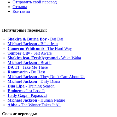
Отправить свой перевод
Отзывы
Контакты
Популярные переводы:
Shakira & Burna Boy
- Dai Dai
Michael Jackson
- Billie Jean
Cameron Whitcomb
- The Hard Way
Temper City
- Self Aware
Shakira feat. Freshlyground
- Waka Waka
Michael Jackson
- Beat It
DA TI
- Take Me There
Rammstein
- Du Hast
Michael Jackson
- They Don't Care About Us
Michael Jackson
- Dirty Diana
Dua Lipa
- Training Season
Eminem
- Just Lose It
Lady Gaga
- Paparazzi
Michael Jackson
- Human Nature
Abba
- The Winner Takes It All
Свежие переводы: