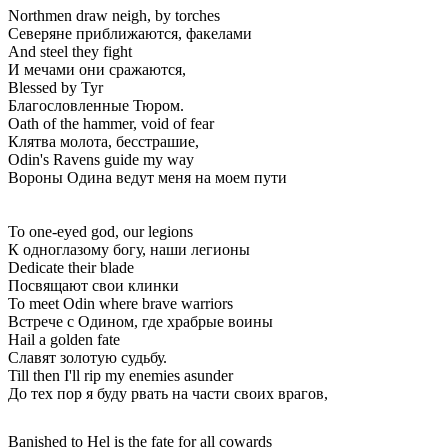
Northmen draw neigh, by torches
Северяне приближаются, факелами
And steel they fight
И мечами они сражаются,
Blessed by Tyr
Благословленные Тюром.
Oath of the hammer, void of fear
Клятва молота, бесстрашие,
Odin's Ravens guide my way
Вороны Одина ведут меня на моем пути
To one-eyed god, our legions
К одноглазому богу, наши легионы
Dedicate their blade
Посвящают свои клинки
To meet Odin where brave warriors
Встрече с Одином, где храбрые воины
Hail a golden fate
Славят золотую судьбу.
Till then I'll rip my enemies asunder
До тех пор я буду рвать на части своих врагов,
Banished to Hel is the fate for all cowards