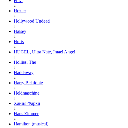
HIM
↓
Hozier
↓
Hollywood Undead
↓
Halsey
↓
Hurts
↓
HUGEL, Ultra Nate, Imael Angel
↓
Hollies, The
↓
Haddaway
↓
Harry Belafonte
↓
Heldmaschine
↓
Хания Фархи
↓
Hans Zimmer
↓
Hamilton (musical)