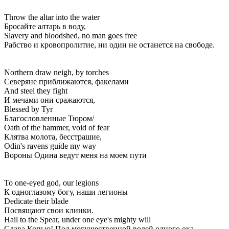
Throw the altar into the water
Бросайте алтарь в воду,
Slavery and bloodshed, no man goes free
Рабство и кровопролитие, ни один не останется на свободе.
Northern draw neigh, by torches
Северяне приближаются, факелами
And steel they fight
И мечами они сражаются,
Blessed by Tyr
Благословленные Тюром/
Oath of the hammer, void of fear
Клятва молота, бесстрашие,
Odin's ravens guide my way
Вороны Одина ведут меня на моем пути
To one-eyed god, our legions
К одноглазому богу, наши легионы
Dedicate their blade
Посвящают свои клинки.
Hail to the Spear, under one eye's mighty will
Слава Копью! Под могущественной волей одного ока