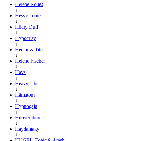
Helene Rolles
↓
Hess is more
↓
Hilary Duff
↓
Hypocrisy
↓
Hector & Tito
↓
Helene Fischer
↓
Hava
↓
Heavy, The
↓
Hämatom
↓
Hypnogaja
↓
Hooverphonic
↓
Haydamaky
↓
HUGEL, Topic & Arash