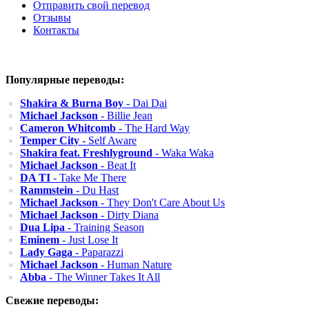
Отправить свой перевод
Отзывы
Контакты
Популярные переводы:
Shakira & Burna Boy
- Dai Dai
Michael Jackson
- Billie Jean
Cameron Whitcomb
- The Hard Way
Temper City
- Self Aware
Shakira feat. Freshlyground
- Waka Waka
Michael Jackson
- Beat It
DA TI
- Take Me There
Rammstein
- Du Hast
Michael Jackson
- They Don't Care About Us
Michael Jackson
- Dirty Diana
Dua Lipa
- Training Season
Eminem
- Just Lose It
Lady Gaga
- Paparazzi
Michael Jackson
- Human Nature
Abba
- The Winner Takes It All
Свежие переводы: