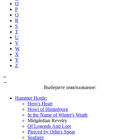
O
P
Q
R
S
T
U
V
W
X
Y
Z
←
→
Выберите имя/название:
Hammer Horde:
Hero's Heart
Howl of Himinbjorg
In the Name of Winter's Wrath
Midgårdian Revelry
Of Legends And Lore
Pierced by Odin's Spear
Seafarer