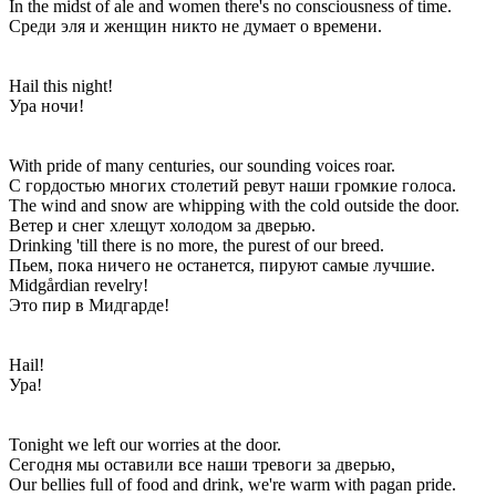
In the midst of ale and women there's no consciousness of time.
Среди эля и женщин никто не думает о времени.
Hail this night!
Ура ночи!
With pride of many centuries, our sounding voices roar.
С гордостью многих столетий ревут наши громкие голоса.
The wind and snow are whipping with the cold outside the door.
Ветер и снег хлещут холодом за дверью.
Drinking 'till there is no more, the purest of our breed.
Пьем, пока ничего не останется, пируют самые лучшие.
Midgårdian revelry!
Это пир в Мидгарде!
Hail!
Ура!
Tonight we left our worries at the door.
Сегодня мы оставили все наши тревоги за дверью,
Our bellies full of food and drink, we're warm with pagan pride.