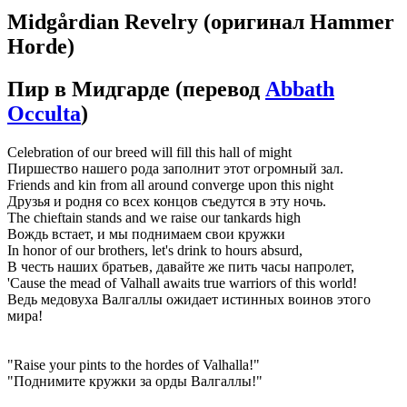
Midgårdian Revelry
(оригинал Hammer
Horde)
Пир в Мидгарде
(перевод
Abbath
Occulta
)
Celebration of our breed will fill this hall of might
Пиршество нашего рода заполнит этот огромный зал.
Friends and kin from all around converge upon this night
Друзья и родня со всех концов съедутся в эту ночь.
The chieftain stands and we raise our tankards high
Вождь встает, и мы поднимаем свои кружки
In honor of our brothers, let's drink to hours absurd,
В честь наших братьев, давайте же пить часы напролет,
'Cause the mead of Valhall awaits true warriors of this world!
Ведь медовуха Валгаллы ожидает истинных воинов этого
мира!
"Raise your pints to the hordes of Valhalla!"
"Поднимите кружки за орды Валгаллы!"