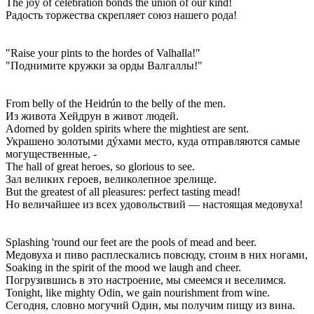
The joy of celebration bonds the union of our kind!
Радость торжества скрепляет союз нашего рода!
"Raise your pints to the hordes of Valhalla!"
"Поднимите кружки за орды Валгаллы!"
From belly of the Heidrún to the belly of the men.
Из живота Хейдрун в живот людей.
Adorned by golden spirits where the mightiest are sent.
Украшено золотыми дýхами место, куда отправляются самые
могущественные, -
The hall of great heroes, so glorious to see.
Зал великих героев, великолепное зрелище.
But the greatest of all pleasures: perfect tasting mead!
Но величайшее из всех удовольствий — настоящая медовуха!
Splashing 'round our feet are the pools of mead and beer.
Медовуха и пиво расплескались повсюду, стоим в них ногами,
Soaking in the spirit of the mood we laugh and cheer.
Погрузившись в это настроение, мы смеемся и веселимся.
Tonight, like mighty Odin, we gain nourishment from wine.
Сегодня, словно могучий Один, мы получим пищу из вина.