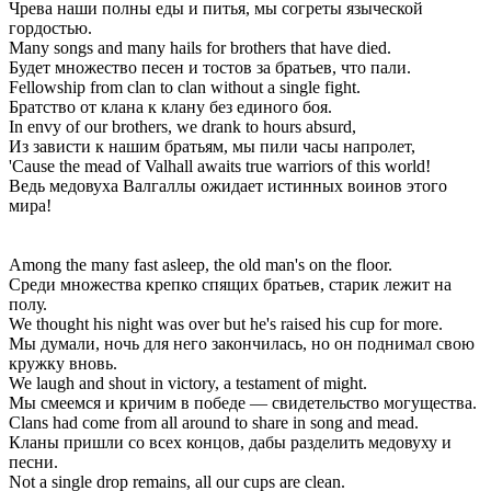
Чрева наши полны еды и питья, мы согреты языческой
гордостью.
Many songs and many hails for brothers that have died.
Будет множество песен и тостов за братьев, что пали.
Fellowship from clan to clan without a single fight.
Братство от клана к клану без единого боя.
In envy of our brothers, we drank to hours absurd,
Из зависти к нашим братьям, мы пили часы напролет,
'Cause the mead of Valhall awaits true warriors of this world!
Ведь медовуха Валгаллы ожидает истинных воинов этого
мира!
Among the many fast asleep, the old man's on the floor.
Среди множества крепко спящих братьев, старик лежит на
полу.
We thought his night was over but he's raised his cup for more.
Мы думали, ночь для него закончилась, но он поднимал свою
кружку вновь.
We laugh and shout in victory, a testament of might.
Мы смеемся и кричим в победе — свидетельство могущества.
Clans had come from all around to share in song and mead.
Кланы пришли со всех концов, дабы разделить медовуху и
песни.
Not a single drop remains, all our cups are clean.