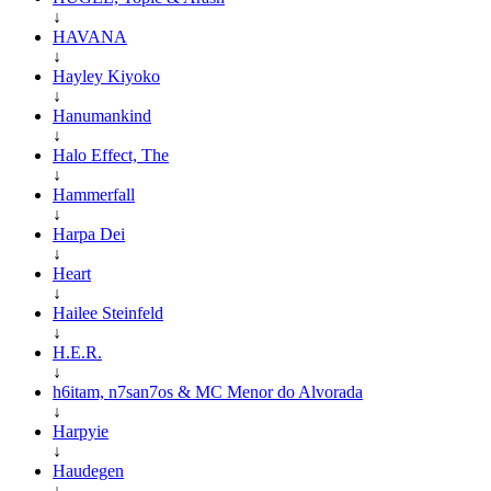
↓
HAVANA
↓
Hayley Kiyoko
↓
Hanumankind
↓
Halo Effect, The
↓
Hammerfall
↓
Harpa Dei
↓
Heart
↓
Hailee Steinfeld
↓
H.E.R.
↓
h6itam, n7san7os & MC Menor do Alvorada
↓
Harpyie
↓
Haudegen
↓