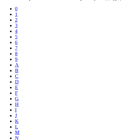
0
1
2
3
4
5
6
7
8
9
A
B
C
D
E
F
G
H
I
J
K
L
M
N