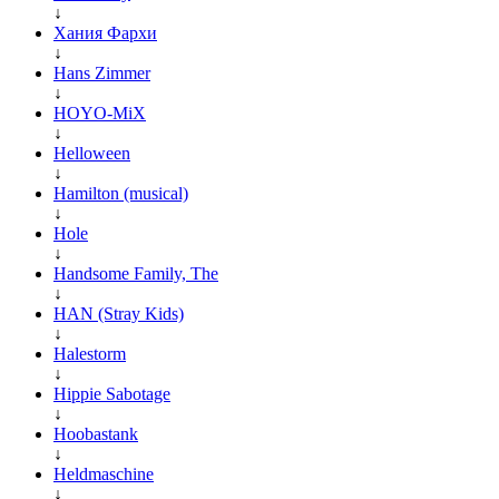
↓
Хания Фархи
↓
Hans Zimmer
↓
HOYO-MiX
↓
Helloween
↓
Hamilton (musical)
↓
Hole
↓
Handsome Family, The
↓
HAN (Stray Kids)
↓
Halestorm
↓
Hippie Sabotage
↓
Hoobastank
↓
Heldmaschine
↓