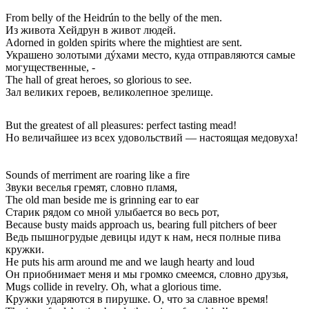
From belly of the Heidrún to the belly of the men.
Из живота Хейдрун в живот людей.
Adorned in golden spirits where the mightiest are sent.
Украшено золотыми дýхами место, куда отправляются самые
могущественные, -
The hall of great heroes, so glorious to see.
Зал великих героев, великолепное зрелище.
But the greatest of all pleasures: perfect tasting mead!
Но величайшее из всех удовольствий — настоящая медовуха!
Sounds of merriment are roaring like a fire
Звуки веселья гремят, словно пламя,
The old man beside me is grinning ear to ear
Старик рядом со мной улыбается во весь рот,
Because busty maids approach us, bearing full pitchers of beer
Ведь пышногрудые девицы идут к нам, неся полные пива
кружки.
He puts his arm around me and we laugh hearty and loud
Он приобнимает меня и мы громко смеемся, словно друзья,
Mugs collide in revelry. Oh, what a glorious time.
Кружки ударяются в пирушке. О, что за славное время!