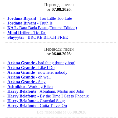
Переводы песен
от
07.08.2026
:
Jordana Bryant
- Too Little Too Late
Jordana Bryant
- Truth Is
KAJ
- Bara Bada Bastu (Trauma Edition)
Mind Driller
- Tic-Tac
Slayyyter
- BROKE BITCH FREE
Переводы песен
от
06.08.2026
:
Ariana Grande
- bad thing (bunny hop)
Ariana Grande
- Like I Do
Ariana Grande
- nowhere, nobody
Ariana Grande
- oh well
Ariana Grande
- Stay
Ashnikko
- Working Bitch
Harry Belafonte
- Abraham, Martin and John
Harry Belafonte
- By the Time I Get to Phoenix
Harry Belafonte
- Crawdad Song
Harry Belafonte
- Gotta Travel On
Все переводы за
06.08.2026