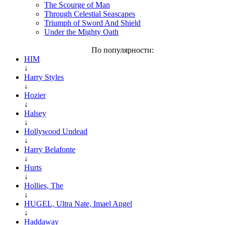
The Scourge of Man
Through Celestial Seascapes
Triumph of Sword And Shield
Under the Mighty Oath
По популярности:
HIM
↓
Harry Styles
↓
Hozier
↓
Halsey
↓
Hollywood Undead
↓
Harry Belafonte
↓
Hurts
↓
Hollies, The
↓
HUGEL, Ultra Nate, Imael Angel
↓
Haddaway