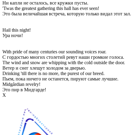
Ни капли не осталось, все кружки пусты.
'Twas the greatest gathering this hall has ever seen!
Это была величайшая встреча, которую только видал этот зал.
Hail this night!
Ура ночи!
With pride of many centuries our sounding voices roar.
С гордостью многих столетий ревут наши громкие голоса.
The wind and snow are whipping with the cold outside the door.
Ветер и снег хлещут холодом за дверью.
Drinking 'till there is no more, the purest of our breed.
Пьем, пока ничего не останется, пируют самые лучшие.
Midgårdian revelry!
Это пир в Мидгарде!
Х