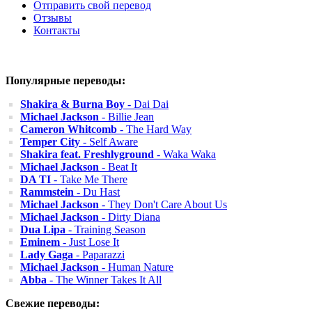
Отправить свой перевод
Отзывы
Контакты
Популярные переводы:
Shakira & Burna Boy
- Dai Dai
Michael Jackson
- Billie Jean
Cameron Whitcomb
- The Hard Way
Temper City
- Self Aware
Shakira feat. Freshlyground
- Waka Waka
Michael Jackson
- Beat It
DA TI
- Take Me There
Rammstein
- Du Hast
Michael Jackson
- They Don't Care About Us
Michael Jackson
- Dirty Diana
Dua Lipa
- Training Season
Eminem
- Just Lose It
Lady Gaga
- Paparazzi
Michael Jackson
- Human Nature
Abba
- The Winner Takes It All
Свежие переводы: