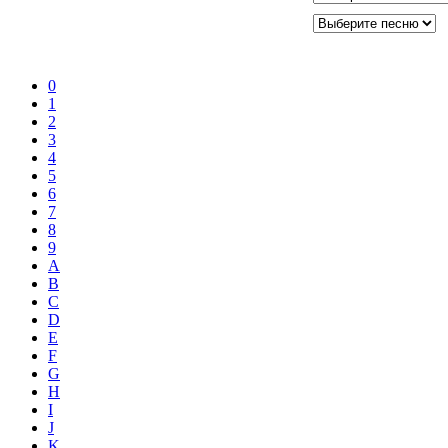
0
1
2
3
4
5
6
7
8
9
A
B
C
D
E
F
G
H
I
J
K