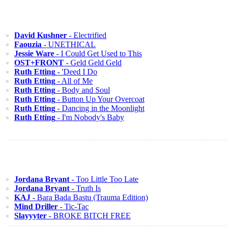
David Kushner
- Electrified
Faouzia
- UNETHICAL
Jessie Ware
- I Could Get Used to This
OST+FRONT
- Geld Geld Geld
Ruth Etting
- 'Deed I Do
Ruth Etting
- All of Me
Ruth Etting
- Body and Soul
Ruth Etting
- Button Up Your Overcoat
Ruth Etting
- Dancing in the Moonlight
Ruth Etting
- I'm Nobody's Baby
Jordana Bryant
- Too Little Too Late
Jordana Bryant
- Truth Is
KAJ
- Bara Bada Bastu (Trauma Edition)
Mind Driller
- Tic-Tac
Slayyyter
- BROKE BITCH FREE