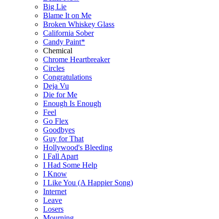
Big Lie
Blame It on Me
Broken Whiskey Glass
California Sober
Candy Paint*
Chemical
Chrome Heartbreaker
Circles
Congratulations
Deja Vu
Die for Me
Enough Is Enough
Feel
Go Flex
Goodbyes
Guy for That
Hollywood's Bleeding
I Fall Apart
I Had Some Help
I Know
I Like You (A Happier Song)
Internet
Leave
Losers
Mourning