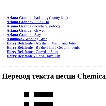
Ariana Grande
- bad thing (bunny hop)
Ariana Grande
- Like I Do
Ariana Grande
- nowhere, nobody
Ariana Grande
- oh well
Ariana Grande
- Stay
Ashnikko
- Working Bitch
Harry Belafonte
- Abraham, Martin and John
Harry Belafonte
- By the Time I Get to Phoenix
Harry Belafonte
- Crawdad Song
Harry Belafonte
- Gotta Travel On
Перевод текста песни Chemica