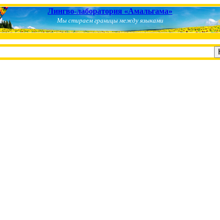
Лингво-лаборатория «Амальгама»
Мы стираем границы между языками