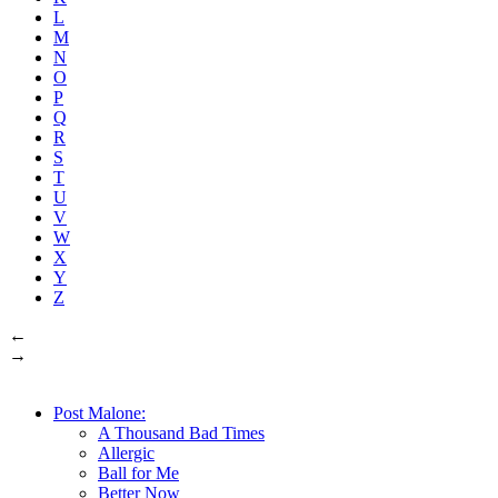
L
M
N
O
P
Q
R
S
T
U
V
W
X
Y
Z
←
→
Post Malone:
A Thousand Bad Times
Allergic
Ball for Me
Better Now