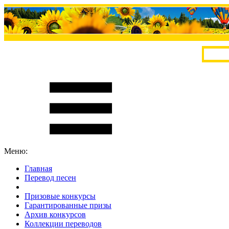
Меню:
Главная
Перевод песен
S
m
i
l
e
R
a
t
e
Призовые конкурсы
Гарантированные призы
Архив конкурсов
Коллекции переводов