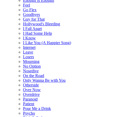
Enough Is Enough
Feel
Go Flex
Goodbyes
Guy for That
Hollywood's Bleeding
I Fall Apart
I Had Some Help
I Know
I Like You (A Happier Song)
Internet
Leave
Losers
Mourning
No Option
Nosedive
On the Road
Only Wanna Be with You
Otherside
Over Now
Overdrive
Paranoid
Patient
Pour Me a Drink
Psycho