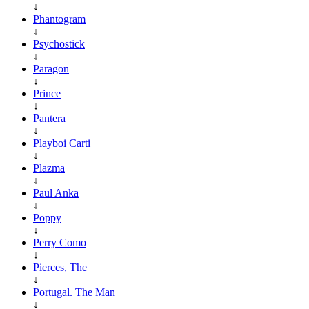
↓
Phantogram
↓
Psychostick
↓
Paragon
↓
Prince
↓
Pantera
↓
Playboi Carti
↓
Plazma
↓
Paul Anka
↓
Poppy
↓
Perry Como
↓
Pierces, The
↓
Portugal. The Man
↓