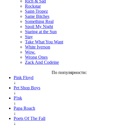
Rich & Sad
Rockstar
Saint-Tropez
Same Bitches
Something Real
Spoil My Night
Staring at the Sun
Stay
Take What You Want
White Iverson
Wow.
Wrong Ones
Zack And Codeine
По популярности:
Pink Floyd
↓
Pet Shop Boys
↓
P!nk
↓
Papa Roach
↓
Poets Of The Fall
↓