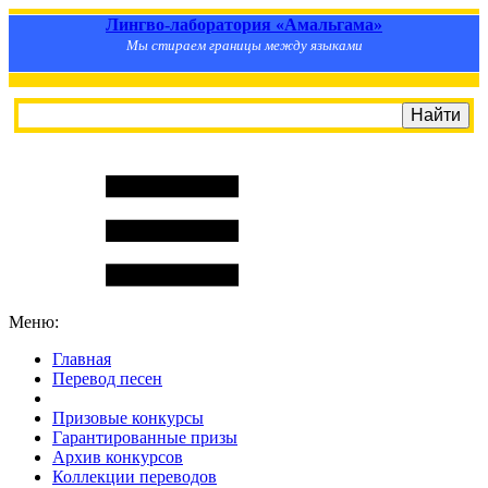
Лингво-лаборатория «Амальгама»
Мы стираем границы между языками
Меню:
Главная
Перевод песен
S
m
i
l
e
R
a
t
e
Призовые конкурсы
Гарантированные призы
Архив конкурсов
Коллекции переводов