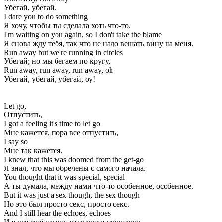
Убегай, убегай.
I dare you to do something
Я хочу, чтобы ты сделала хоть что-то.
I'm waiting on you again, so I don't take the blame
Я снова жду тебя, так что не надо вешать вину на меня.
Run away but we're running in circles
Убегай; но мы бегаем по кругу,
Run away, run away, run away, oh
Убегай, убегай, убегай, оу!
Let go,
Отпустить,
I got a feeling it's time to let go
Мне кажется, пора все отпустить,
I say so
Мне так кажется.
I knew that this was doomed from the get-go
Я знал, что мы обречены с самого начала.
You thought that it was special, special
А ты думала, между нами что-то особенное, особенное.
But it was just a sex though, the sex though
Но это был просто секс, просто секс.
And I still hear the echoes, echoes
И я все ещё слышу отголоски прошлого,