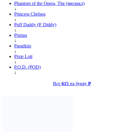
Phantom of the Opera, The (мюзикл)
↓
Princess Chelsea
↓
Puff Daddy (P. Diddy)
↓
Primus
↓
Paradisio
↓
Pixie Lott
↓
P.O.D. (POD)
↓
Все
615
на букву
P