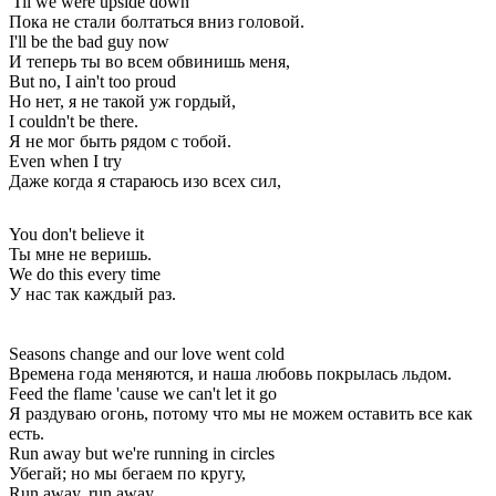
'Til we were upside down
Пока не стали болтаться вниз головой.
I'll be the bad guy now
И теперь ты во всем обвинишь меня,
But no, I ain't too proud
Но нет, я не такой уж гордый,
I couldn't be there.
Я не мог быть рядом с тобой.
Even when I try
Даже когда я стараюсь изо всех сил,
You don't believe it
Ты мне не веришь.
We do this every time
У нас так каждый раз.
Seasons change and our love went cold
Времена года меняются, и наша любовь покрылась льдом.
Feed the flame 'cause we can't let it go
Я раздуваю огонь, потому что мы не можем оставить все как
есть.
Run away but we're running in circles
Убегай; но мы бегаем по кругу,
Run away, run away