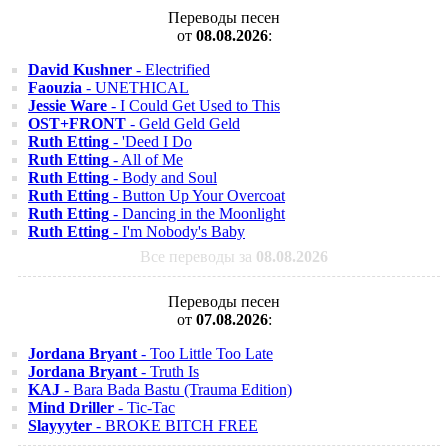
Переводы песен
от
08.08.2026
:
David Kushner
- Electrified
Faouzia
- UNETHICAL
Jessie Ware
- I Could Get Used to This
OST+FRONT
- Geld Geld Geld
Ruth Etting
- 'Deed I Do
Ruth Etting
- All of Me
Ruth Etting
- Body and Soul
Ruth Etting
- Button Up Your Overcoat
Ruth Etting
- Dancing in the Moonlight
Ruth Etting
- I'm Nobody's Baby
Все переводы за
08.08.2026
Переводы песен
от
07.08.2026
:
Jordana Bryant
- Too Little Too Late
Jordana Bryant
- Truth Is
KAJ
- Bara Bada Bastu (Trauma Edition)
Mind Driller
- Tic-Tac
Slayyyter
- BROKE BITCH FREE