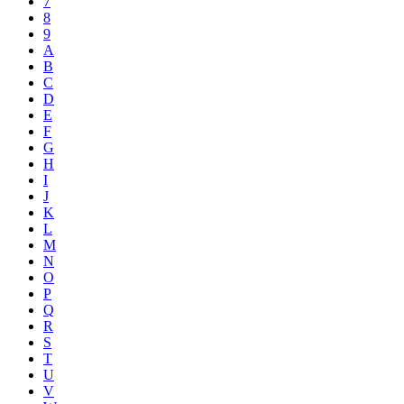
7
8
9
A
B
C
D
E
F
G
H
I
J
K
L
M
N
O
P
Q
R
S
T
U
V