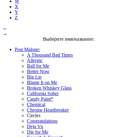
W
X
Y
Z
←
→
Выберите имя/название:
Post Malone:
A Thousand Bad Times
Allergic
Ball for Me
Better Now
Big Lie
Blame It on Me
Broken Whiskey Glass
California Sober
Candy Paint*
Chemical
Chrome Heartbreaker
Circles
Congratulations
Deja Vu
Die for Me