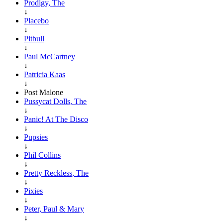
Prodigy, The
↓
Placebo
↓
Pitbull
↓
Paul McCartney
↓
Patricia Kaas
↓
Post Malone
Pussycat Dolls, The
↓
Panic! At The Disco
↓
Pupsies
↓
Phil Collins
↓
Pretty Reckless, The
↓
Pixies
↓
Peter, Paul & Mary
↓