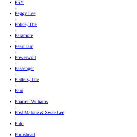
PSY
↓
Peggy Lee
↓
Police, The
↓
Paramore
↓
Pearl Jam
↓
Powerwolf
↓
Passenger
↓
Platters, The
↓
Pain
↓
Pharrell Williams
↓
Post Malone & Swae Lee
↓
Pulp
↓
Portishead