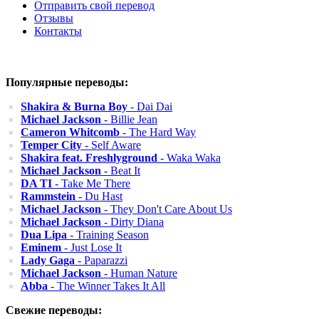
Отправить свой перевод
Отзывы
Контакты
Популярные переводы:
Shakira & Burna Boy
- Dai Dai
Michael Jackson
- Billie Jean
Cameron Whitcomb
- The Hard Way
Temper City
- Self Aware
Shakira feat. Freshlyground
- Waka Waka
Michael Jackson
- Beat It
DA TI
- Take Me There
Rammstein
- Du Hast
Michael Jackson
- They Don't Care About Us
Michael Jackson
- Dirty Diana
Dua Lipa
- Training Season
Eminem
- Just Lose It
Lady Gaga
- Paparazzi
Michael Jackson
- Human Nature
Abba
- The Winner Takes It All
Свежие переводы: