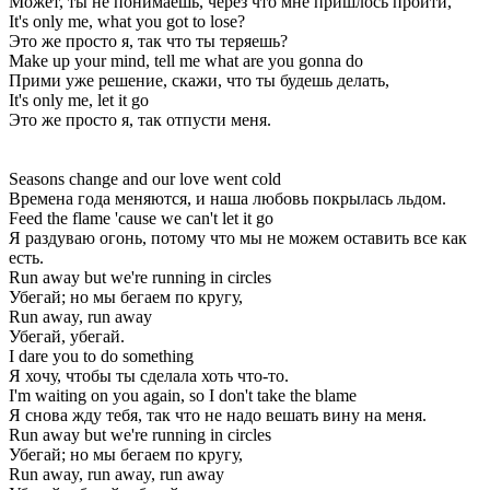
Может, ты не понимаешь, через что мне пришлось пройти,
It's only me, what you got to lose?
Это же просто я, так что ты теряешь?
Make up your mind, tell me what are you gonna do
Прими уже решение, скажи, что ты будешь делать,
It's only me, let it go
Это же просто я, так отпусти меня.
Seasons change and our love went cold
Времена года меняются, и наша любовь покрылась льдом.
Feed the flame 'cause we can't let it go
Я раздуваю огонь, потому что мы не можем оставить все как
есть.
Run away but we're running in circles
Убегай; но мы бегаем по кругу,
Run away, run away
Убегай, убегай.
I dare you to do something
Я хочу, чтобы ты сделала хоть что-то.
I'm waiting on you again, so I don't take the blame
Я снова жду тебя, так что не надо вешать вину на меня.
Run away but we're running in circles
Убегай; но мы бегаем по кругу,
Run away, run away, run away