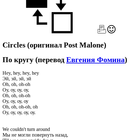
Circles
(оригинал Post Malone)
По кругу
(перевод
Евгения Фомина
)
Hey, hey, hey, hey
Эй, эй, эй, эй
Oh, oh, oh-oh
Оу, оу, оу, оу,
Oh, oh, oh-oh
Оу, оу, оу, оу
Oh, oh, oh-oh, oh
Оу, оу, оу, оу, оу.
We couldn't turn around
Мы не могли повернуть назад,