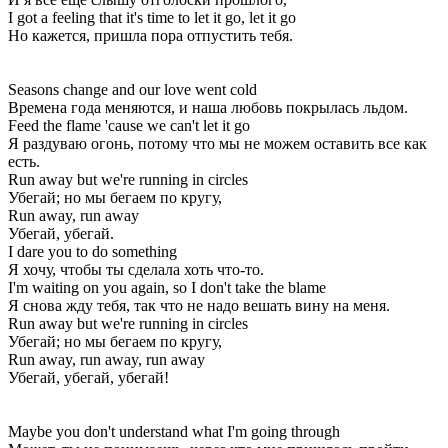
I got a feeling that it's time to let it go, let it go
Но кажется, пришла пора отпустить тебя.
Seasons change and our love went cold
Времена года меняются, и наша любовь покрылась льдом.
Feed the flame 'cause we can't let it go
Я раздуваю огонь, потому что мы не можем оставить все как
есть.
Run away but we're running in circles
Убегай; но мы бегаем по кругу,
Run away, run away
Убегай, убегай.
I dare you to do something
Я хочу, чтобы ты сделала хоть что-то.
I'm waiting on you again, so I don't take the blame
Я снова жду тебя, так что не надо вешать вину на меня.
Run away but we're running in circles
Убегай; но мы бегаем по кругу,
Run away, run away, run away
Убегай, убегай, убегай!
Maybe you don't understand what I'm going through