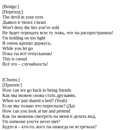
[Bridge:]
[Переход:]
The devil in your eyes
Дьявол в твоих глазах
Won't deny the lies you've sold
Не будет отрицать всю ту ложь, что ты распространяла!
I'm holding on too tight
Я очень крепко держусь,
While you let go
Пока ты всё отпускаешь!
This is casual
Всё это – случайность!
[Chorus:]
[Припев:]
How can we go back to being friends
Как мы можем снова стать друзьями,
When we just shared a bed? (Yeah)
Если мы только что переспали? (Да)
How can you look at me and pretend
Как ты можешь смотреть на меня и делать вид,
I'm someone you've never met?
Будто я – кто-то, кого ты никогда не встречала?