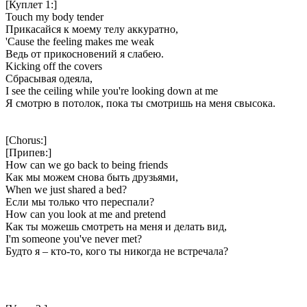
[Куплет 1:]
Touch my body tender
Прикасайся к моему телу аккуратно,
'Cause the feeling makes me weak
Ведь от прикосновений я слабею.
Kicking off the covers
Сбрасывая одеяла,
I see the ceiling while you're looking down at me
Я смотрю в потолок, пока ты смотришь на меня свысока.
[Chorus:]
[Припев:]
How can we go back to being friends
Как мы можем снова быть друзьями,
When we just shared a bed?
Если мы только что переспали?
How can you look at me and pretend
Как ты можешь смотреть на меня и делать вид,
I'm someone you've never met?
Будто я – кто-то, кого ты никогда не встречала?