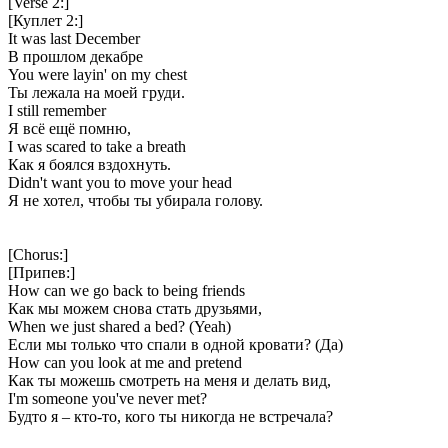
[Verse 2:]
[Куплет 2:]
It was last December
В прошлом декабре
You were layin' on my chest
Ты лежала на моей груди.
I still remember
Я всё ещё помню,
I was scared to take a breath
Как я боялся вздохнуть.
Didn't want you to movе your head
Я не хотел, чтобы ты убирала голову.
[Chorus:]
[Припев:]
How can we go back to being friеnds
Как мы можем снова стать друзьями,
When we just shared a bed? (Yeah)
Если мы только что спали в одной кровати? (Да)
How can you look at me and pretend
Как ты можешь смотреть на меня и делать вид,
I'm someone you've never met?
Будто я – кто-то, кого ты никогда не встречала?