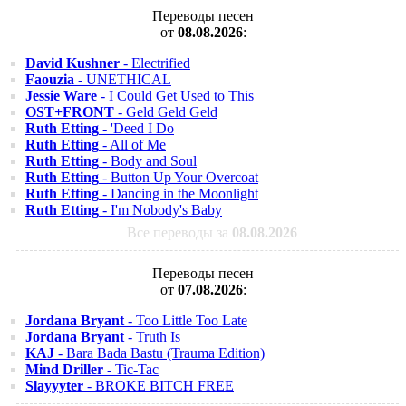
Переводы песен
от
08.08.2026
:
David Kushner
- Electrified
Faouzia
- UNETHICAL
Jessie Ware
- I Could Get Used to This
OST+FRONT
- Geld Geld Geld
Ruth Etting
- 'Deed I Do
Ruth Etting
- All of Me
Ruth Etting
- Body and Soul
Ruth Etting
- Button Up Your Overcoat
Ruth Etting
- Dancing in the Moonlight
Ruth Etting
- I'm Nobody's Baby
Все переводы за
08.08.2026
Переводы песен
от
07.08.2026
:
Jordana Bryant
- Too Little Too Late
Jordana Bryant
- Truth Is
KAJ
- Bara Bada Bastu (Trauma Edition)
Mind Driller
- Tic-Tac
Slayyyter
- BROKE BITCH FREE