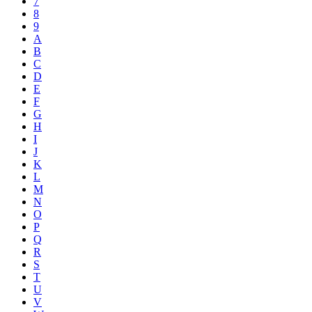
7
8
9
A
B
C
D
E
F
G
H
I
J
K
L
M
N
O
P
Q
R
S
T
U
V