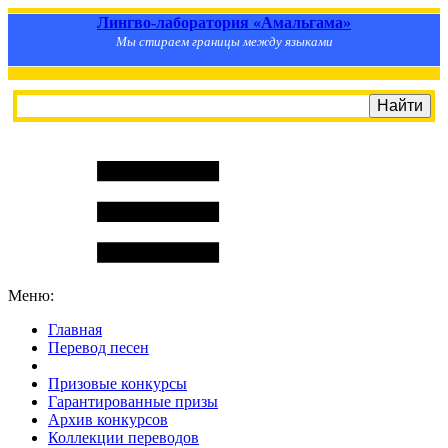
Лингво-лаборатория «Амальгама»
Мы стираем границы между языками
Меню:
Главная
Перевод песен
S
m
i
l
e
R
a
t
e
Призовые конкурсы
Гарантированные призы
Архив конкурсов
Коллекции переводов