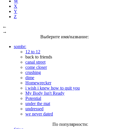
W
X
Y
Z
←
→
Выберите имя/название:
sombr:
12 to 12
back to friends
canal street
come closer
crushing
dime
Homewrecker
i wish i knew how to quit you
My Body Isn't Ready
Potential
under the mat
undressed
we never dated
По популярности: