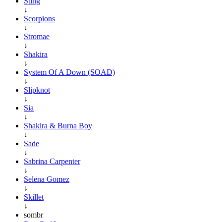
Sting
↓
Scorpions
↓
Stromae
↓
Shakira
↓
System Of A Down (SOAD)
↓
Slipknot
↓
Sia
↓
Shakira & Burna Boy
↓
Sade
↓
Sabrina Carpenter
↓
Selena Gomez
↓
Skillet
↓
sombr