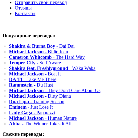
Отправить свой перевод
Отзывы
Контакты
Популярные переводы:
Shakira & Burna Boy
- Dai Dai
Michael Jackson
- Billie Jean
Cameron Whitcomb
- The Hard Way
Temper City
- Self Aware
Shakira feat. Freshlyground
- Waka Waka
Michael Jackson
- Beat It
DA TI
- Take Me There
Rammstein
- Du Hast
Michael Jackson
- They Don't Care About Us
Michael Jackson
- Dirty Diana
Dua Lipa
- Training Season
Eminem
- Just Lose It
Lady Gaga
- Paparazzi
Michael Jackson
- Human Nature
Abba
- The Winner Takes It All
Свежие переводы: