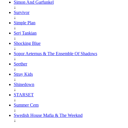
Simon And Garfunkel
↓
Survivor
↓
Simple Plan
↓
Serj Tankian
↓
Shocking Blue
↓
Sopor Aeternus & The Ensemble Of Shadows
↓
Seether
↓
Stray Kids
↓
Shinedown
↓
STARSET
↓
Summer Cem
↓
Swedish House Mafia & The Weeknd
↓