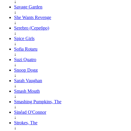
↓
Savage Garden
↓
She Wants Revenge
↓
Serebro (Серебро)
↓
Spice Girls
↓
Sofia Rotaru
↓
Suzi Quatro
↓
Snoop Dogg
↓
Sarah Vaughan
↓
Smash Mouth
↓
Smashing Pumpkins, The
↓
Sinéad O'Connor
↓
Strokes, The
↓