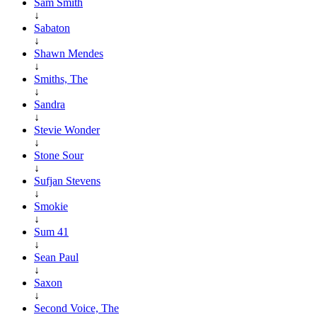
Sam Smith
↓
Sabaton
↓
Shawn Mendes
↓
Smiths, The
↓
Sandra
↓
Stevie Wonder
↓
Stone Sour
↓
Sufjan Stevens
↓
Smokie
↓
Sum 41
↓
Sean Paul
↓
Saxon
↓
Second Voice, The