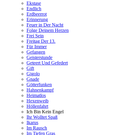
Ekstase
Endlich
Erdbeerrot
Erinnerung
Feuer in Der Nacht
Folge Deinem Herzen
Frei Sein
Freitag Der 13.
Für Immer
Gefangen
Geisterstunde
Geteert Und Gefedert
Gift
Gigolo
Gnade
Götterfunken
Hahnenkampf
Heimatlos
Hexenweib
Höllenfahrt
Ich Bin Kein Engel
Ihr Wolltet Spaß
Ikarus
Im Rausch
Im Tiefen Gras