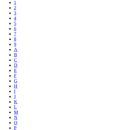
1
2
3
4
5
6
7
8
9
A
B
C
D
E
F
G
H
I
J
K
L
M
N
O
P