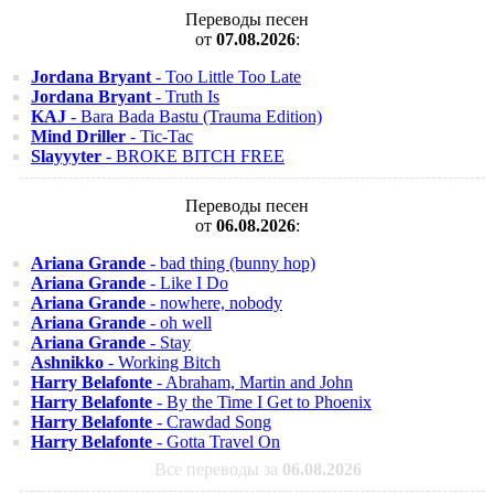
Переводы песен
от
07.08.2026
:
Jordana Bryant
- Too Little Too Late
Jordana Bryant
- Truth Is
KAJ
- Bara Bada Bastu (Trauma Edition)
Mind Driller
- Tic-Tac
Slayyyter
- BROKE BITCH FREE
Переводы песен
от
06.08.2026
:
Ariana Grande
- bad thing (bunny hop)
Ariana Grande
- Like I Do
Ariana Grande
- nowhere, nobody
Ariana Grande
- oh well
Ariana Grande
- Stay
Ashnikko
- Working Bitch
Harry Belafonte
- Abraham, Martin and John
Harry Belafonte
- By the Time I Get to Phoenix
Harry Belafonte
- Crawdad Song
Harry Belafonte
- Gotta Travel On
Все переводы за
06.08.2026