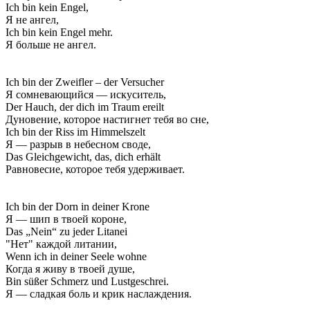
Ich bin kein Engel,
Я не ангел,
Ich bin kein Engel mehr.
Я больше не ангел.
Ich bin der Zweifler – der Versucher
Я сомневающийся — искуситель,
Der Hauch, der dich im Traum ereilt
Дуновение, которое настигнет тебя во сне,
Ich bin der Riss im Himmelszelt
Я — разрыв в небесном своде,
Das Gleichgewicht, das, dich erhält
Равновесие, которое тебя удерживает.
Ich bin der Dorn in deiner Krone
Я — шип в твоей короне,
Das „Nein“ zu jeder Litanei
"Нет" каждой литании,
Wenn ich in deiner Seele wohne
Когда я живу в твоей душе,
Bin süßer Schmerz und Lustgeschrei.
Я — сладкая боль и крик наслаждения.