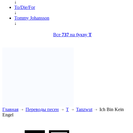
↓
To/Die/For
↓
Tommy Johansson
↓
Все
737
на букву
T
Главная
Переводы песен
T
Tanzwut
Ich Bin Kein
Engel