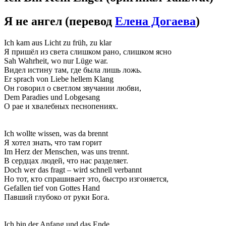
Я не ангел
(перевод
Елена Догаева
)
Ich kam aus Licht zu früh, zu klar
Я пришёл из света слишком рано, слишком ясно
Sah Wahrheit, wo nur Lüge war.
Видел истину там, где была лишь ложь.
Er sprach von Liebe hellem Klang
Он говорил о светлом звучании любви,
Dem Paradies und Lobgesang
О рае и хвалебных песнопениях.
Ich wollte wissen, was da brennt
Я хотел знать, что там горит
Im Herz der Menschen, was uns trennt.
В сердцах людей, что нас разделяет.
Doch wer das fragt – wird schnell verbannt
Но тот, кто спрашивает это, быстро изгоняется,
Gefallen tief von Gottes Hand
Павший глубоко от руки Бога.
Ich bin der Anfang und das Ende