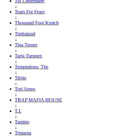
Till Lindemann
↓
Tears For Fears
↓
Thousand Foot Krutch
↓
Timbaland
↓
Tina Turner
↓
Tarja Turunen
↓
Temptations, The
↓
Tiësto
↓
Tori Amos
↓
TRAP MAFIA HOUSE
↓
T.I.
↓
Tamino
↓
Tristania