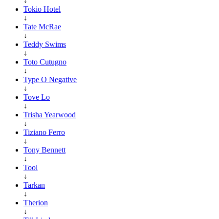
↓
Tokio Hotel
↓
Tate McRae
↓
Teddy Swims
↓
Toto Cutugno
↓
Type O Negative
↓
Tove Lo
↓
Trisha Yearwood
↓
Tiziano Ferro
↓
Tony Bennett
↓
Tool
↓
Tarkan
↓
Therion
↓