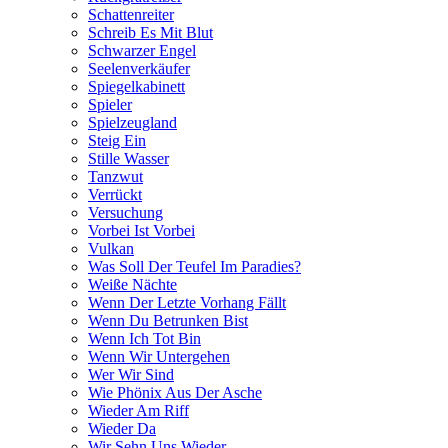
Schattenreiter
Schreib Es Mit Blut
Schwarzer Engel
Seelenverkäufer
Spiegelkabinett
Spieler
Spielzeugland
Steig Ein
Stille Wasser
Tanzwut
Verrückt
Versuchung
Vorbei Ist Vorbei
Vulkan
Was Soll Der Teufel Im Paradies?
Weiße Nächte
Wenn Der Letzte Vorhang Fällt
Wenn Du Betrunken Bist
Wenn Ich Tot Bin
Wenn Wir Untergehen
Wer Wir Sind
Wie Phönix Aus Der Asche
Wieder Am Riff
Wieder Da
Wir Sehn Uns Wieder