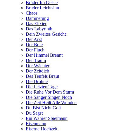
Brüder Im Geiste
Bruder Leichtsinn
Chaos
Dämmerung
Das Elixier
Das Labyrinth
Dein Zweites Gesicht
Der Arzt
Der Bote
Der Fluch
Der Himmel Brennt
Der Traum
Der Wächter
Der Zeitdieb
Des Teufels Braut
Die Drohne
Die Letzten Tage
Die Ruhe Vor Dem Sturm
Die Sänger Singen Noch
Die Zeit Heilt Alle Wunden
Du Bist Nicht Gott
Du Sagst
Ein Wahrer Spielmann
Eisenmann
Eiserne Hochzeit