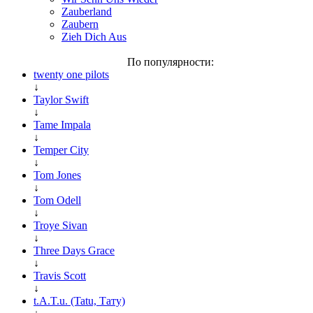
Zauberland
Zaubern
Zieh Dich Aus
По популярности:
twenty one pilots
↓
Taylor Swift
↓
Tame Impala
↓
Temper City
↓
Tom Jones
↓
Tom Odell
↓
Troye Sivan
↓
Three Days Grace
↓
Travis Scott
↓
t.A.T.u. (Tatu, Тату)