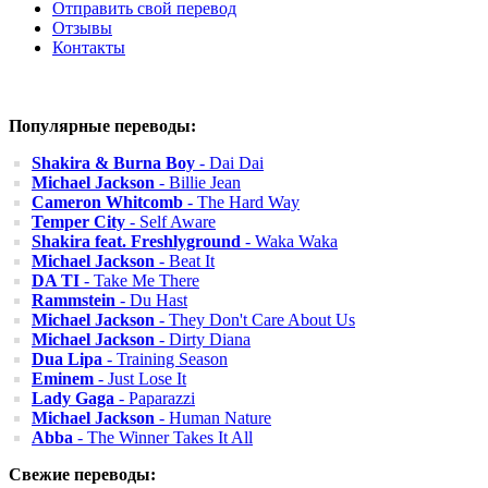
Отправить свой перевод
Отзывы
Контакты
Популярные переводы:
Shakira & Burna Boy
- Dai Dai
Michael Jackson
- Billie Jean
Cameron Whitcomb
- The Hard Way
Temper City
- Self Aware
Shakira feat. Freshlyground
- Waka Waka
Michael Jackson
- Beat It
DA TI
- Take Me There
Rammstein
- Du Hast
Michael Jackson
- They Don't Care About Us
Michael Jackson
- Dirty Diana
Dua Lipa
- Training Season
Eminem
- Just Lose It
Lady Gaga
- Paparazzi
Michael Jackson
- Human Nature
Abba
- The Winner Takes It All
Свежие переводы: