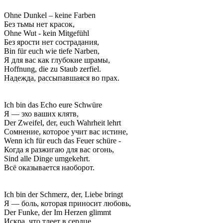
Ohne Dunkel – keine Farben
Без тьмы нет красок,
Ohne Wut - kein Mitgefühl
Без ярости нет сострадания,
Bin für euch wie tiefe Narben,
Я для вас как глубокие шрамы,
Hoffnung, die zu Staub zerfiel.
Надежда, рассыпавшаяся во прах.
Ich bin das Echo eure Schwüre
Я — эхо ваших клятв,
Der Zweifel, der, euch Wahrheit lehrt
Сомнение, которое учит вас истине,
Wenn ich für euch das Feuer schüre -
Когда я разжигаю для вас огонь,
Sind alle Dinge umgekehrt.
Всё оказывается наоборот.
Ich bin der Schmerz, der, Liebe bringt
Я — боль, которая приносит любовь,
Der Funke, der Im Herzen glimmt
Искра, что тлеет в сердце,