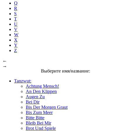
Q
R
S
T
U
V
W
X
Y
Z
←
→
Выберите имя/название:
Tanzwut:
Achtung Mensch!
An Den Klippen
Augen Zu
Bei Dir
Bis Der Morgen Graut
Bis Zum Meer
Bitte Bitte
Bleib Bei Mir
Brot Und Spiele