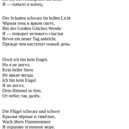
Я — начало и конец,
Der Schatten schwarz im hellen Licht
Чёрная тень в ярком свете,
Bin des Großen Glückes Wende
Я — поворот великого счастья
Bevor ein neuer Tag anbricht.
Прежде чем наступит новый день.
Doch ich bin kein Engel,
Но я не ангел,
Kein heller Stern
Не яркая звезда.
Ich bin kein Engel
Я не ангел,
Dem Himmel so fern.
От небес так далёк.
Die Flügel schwarz und schwer
Крылья чёрные и тяжёлые,
Wach übers Flammenmeer
Я охраняю огненное море.