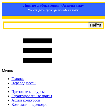
Лингво-лаборатория «Амальгама»
Мы стираем границы между языками
Меню:
Главная
Перевод песен
S
m
i
l
e
R
a
t
e
Призовые конкурсы
Гарантированные призы
Архив конкурсов
Коллекции переводов