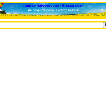
Лингво-лаборатория «Амальгама»
Мы стираем границы между языками