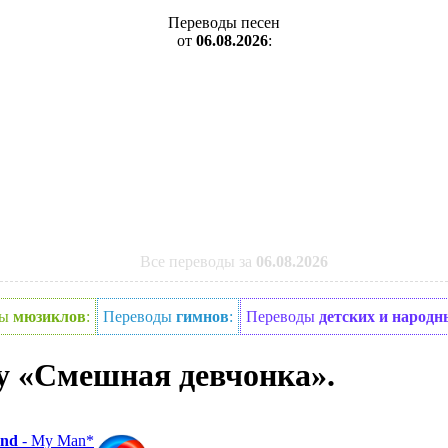
Переводы песен
от
06.08.2026
:
Все переводы за
06.08.2026
ды
мюзиклов
:
Переводы
гимнов
:
Переводы
детских и народн
у «Смешная девчонка».
and
- My Man*