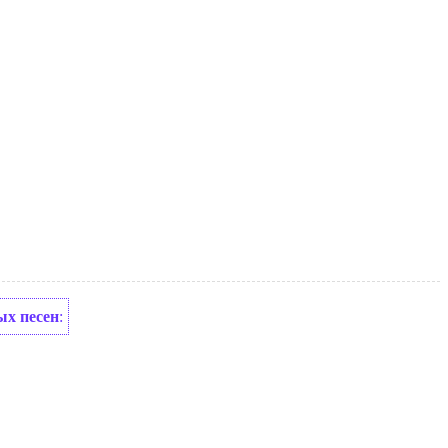
ых песен
: