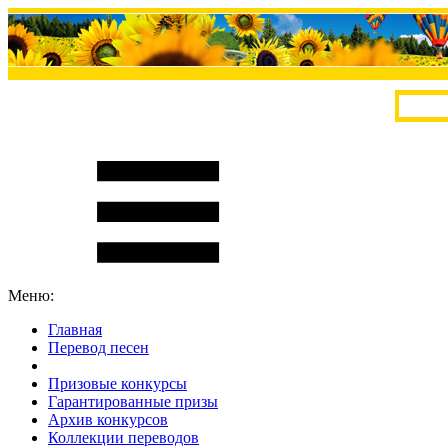
Меню:
Главная
Перевод песен
S
m
i
l
e
R
a
t
e
Призовые конкурсы
Гарантированные призы
Архив конкурсов
Коллекции переводов