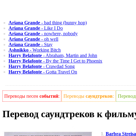
Ariana Grande
- bad thing (bunny hop)
Ariana Grande
- Like I Do
Ariana Grande
- nowhere, nobody
Ariana Grande
- oh well
Ariana Grande
- Stay
Ashnikko
- Working Bitch
Harry Belafonte
- Abraham, Martin and John
Harry Belafonte
- By the Time I Get to Phoenix
Harry Belafonte
- Crawdad Song
Harry Belafonte
- Gotta Travel On
Переводы песен
событий
:
Переводы
саундтреков
:
Перево
Перевод саундтреков к фильм
Barbra Streis