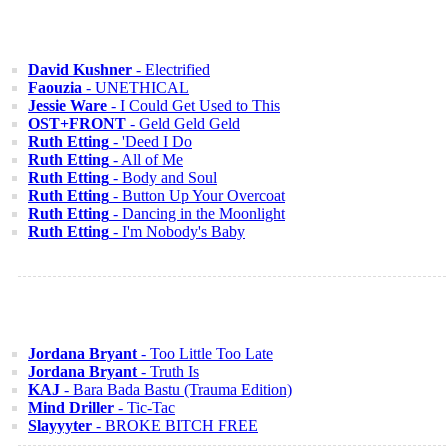
David Kushner
- Electrified
Faouzia
- UNETHICAL
Jessie Ware
- I Could Get Used to This
OST+FRONT
- Geld Geld Geld
Ruth Etting
- 'Deed I Do
Ruth Etting
- All of Me
Ruth Etting
- Body and Soul
Ruth Etting
- Button Up Your Overcoat
Ruth Etting
- Dancing in the Moonlight
Ruth Etting
- I'm Nobody's Baby
Jordana Bryant
- Too Little Too Late
Jordana Bryant
- Truth Is
KAJ
- Bara Bada Bastu (Trauma Edition)
Mind Driller
- Tic-Tac
Slayyyter
- BROKE BITCH FREE