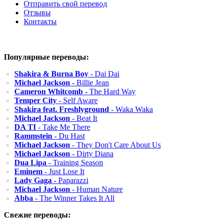
Отправить свой перевод
Отзывы
Контакты
Популярные переводы:
Shakira & Burna Boy
- Dai Dai
Michael Jackson
- Billie Jean
Cameron Whitcomb
- The Hard Way
Temper City
- Self Aware
Shakira feat. Freshlyground
- Waka Waka
Michael Jackson
- Beat It
DA TI
- Take Me There
Rammstein
- Du Hast
Michael Jackson
- They Don't Care About Us
Michael Jackson
- Dirty Diana
Dua Lipa
- Training Season
Eminem
- Just Lose It
Lady Gaga
- Paparazzi
Michael Jackson
- Human Nature
Abba
- The Winner Takes It All
Свежие переводы: