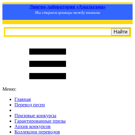
Лингво-лаборатория «Амальгама»
Мы стираем границы между языками
Меню:
Главная
Перевод песен
S
m
i
l
e
R
a
t
e
Призовые конкурсы
Гарантированные призы
Архив конкурсов
Коллекции переводов