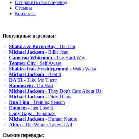
Отправить свой перевод
Отзывы
Контакты
Популярные переводы:
Shakira & Burna Boy
- Dai Dai
Michael Jackson
- Billie Jean
Cameron Whitcomb
- The Hard Way
Temper City
- Self Aware
Shakira feat. Freshlyground
- Waka Waka
Michael Jackson
- Beat It
DA TI
- Take Me There
Rammstein
- Du Hast
Michael Jackson
- They Don't Care About Us
Michael Jackson
- Dirty Diana
Dua Lipa
- Training Season
Eminem
- Just Lose It
Lady Gaga
- Paparazzi
Michael Jackson
- Human Nature
Abba
- The Winner Takes It All
Свежие переводы: