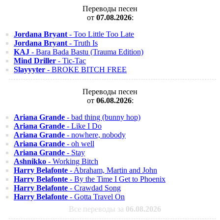
Переводы песен
от
07.08.2026
:
Jordana Bryant
- Too Little Too Late
Jordana Bryant
- Truth Is
KAJ
- Bara Bada Bastu (Trauma Edition)
Mind Driller
- Tic-Tac
Slayyyter
- BROKE BITCH FREE
Переводы песен
от
06.08.2026
:
Ariana Grande
- bad thing (bunny hop)
Ariana Grande
- Like I Do
Ariana Grande
- nowhere, nobody
Ariana Grande
- oh well
Ariana Grande
- Stay
Ashnikko
- Working Bitch
Harry Belafonte
- Abraham, Martin and John
Harry Belafonte
- By the Time I Get to Phoenix
Harry Belafonte
- Crawdad Song
Harry Belafonte
- Gotta Travel On
Все переводы за
06.08.2026