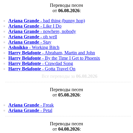
Переводы песен
от
06.08.2026
:
Ariana Grande
- bad thing (bunny hop)
Ariana Grande
- Like I Do
Ariana Grande
- nowhere, nobody
Ariana Grande
- oh well
Ariana Grande
- Stay
Ashnikko
- Working Bitch
Harry Belafonte
- Abraham, Martin and John
Harry Belafonte
- By the Time I Get to Phoenix
Harry Belafonte
- Crawdad Song
Harry Belafonte
- Gotta Travel On
Все переводы за
06.08.2026
Переводы песен
от
05.08.2026
:
Ariana Grande
- Freak
Ariana Grande
- Petal
Переводы песен
от
04.08.2026
: