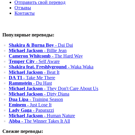
Отправить свой перевод
Отзывы
Контакты
Популярные переводы:
Shakira & Burna Boy
- Dai Dai
Michael Jackson
- Billie Jean
Cameron Whitcomb
- The Hard Way
Temper City
- Self Aware
Shakira feat. Freshlyground
- Waka Waka
Michael Jackson
- Beat It
DA TI
- Take Me There
Rammstein
- Du Hast
Michael Jackson
- They Don't Care About Us
Michael Jackson
- Dirty Diana
Dua Lipa
- Training Season
Eminem
- Just Lose It
Lady Gaga
- Paparazzi
Michael Jackson
- Human Nature
Abba
- The Winner Takes It All
Свежие переводы: