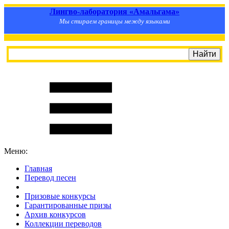
Лингво-лаборатория «Амальгама»
Мы стираем границы между языками
Меню:
Главная
Перевод песен
S
m
i
l
e
R
a
t
e
Призовые конкурсы
Гарантированные призы
Архив конкурсов
Коллекции переводов