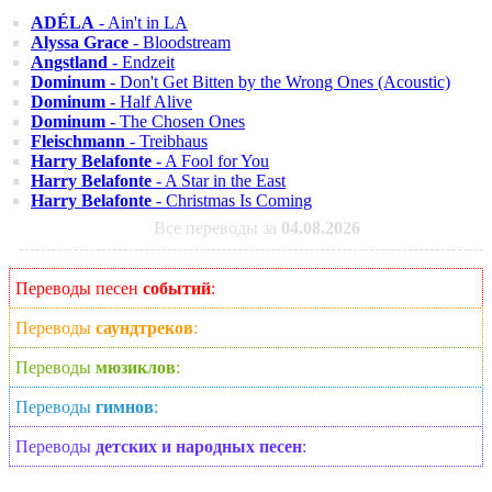
ADÉLA
- Ain't in LA
Alyssa Grace
- Bloodstream
Angstland
- Endzeit
Dominum
- Don't Get Bitten by the Wrong Ones (Acoustic)
Dominum
- Half Alive
Dominum
- The Chosen Ones
Fleischmann
- Treibhaus
Harry Belafonte
- A Fool for You
Harry Belafonte
- A Star in the East
Harry Belafonte
- Christmas Is Coming
Все переводы за
04.08.2026
Переводы песен
событий
:
Переводы
саундтреков
:
Переводы
мюзиклов
:
Переводы
гимнов
:
Переводы
детских и народных песен
: