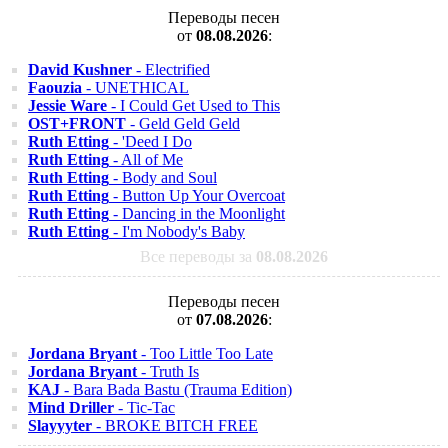
Переводы песен
от
08.08.2026
:
David Kushner
- Electrified
Faouzia
- UNETHICAL
Jessie Ware
- I Could Get Used to This
OST+FRONT
- Geld Geld Geld
Ruth Etting
- 'Deed I Do
Ruth Etting
- All of Me
Ruth Etting
- Body and Soul
Ruth Etting
- Button Up Your Overcoat
Ruth Etting
- Dancing in the Moonlight
Ruth Etting
- I'm Nobody's Baby
Все переводы за
08.08.2026
Переводы песен
от
07.08.2026
:
Jordana Bryant
- Too Little Too Late
Jordana Bryant
- Truth Is
KAJ
- Bara Bada Bastu (Trauma Edition)
Mind Driller
- Tic-Tac
Slayyyter
- BROKE BITCH FREE