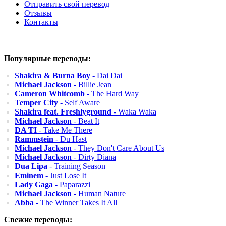
Отправить свой перевод
Отзывы
Контакты
Популярные переводы:
Shakira & Burna Boy
- Dai Dai
Michael Jackson
- Billie Jean
Cameron Whitcomb
- The Hard Way
Temper City
- Self Aware
Shakira feat. Freshlyground
- Waka Waka
Michael Jackson
- Beat It
DA TI
- Take Me There
Rammstein
- Du Hast
Michael Jackson
- They Don't Care About Us
Michael Jackson
- Dirty Diana
Dua Lipa
- Training Season
Eminem
- Just Lose It
Lady Gaga
- Paparazzi
Michael Jackson
- Human Nature
Abba
- The Winner Takes It All
Свежие переводы: