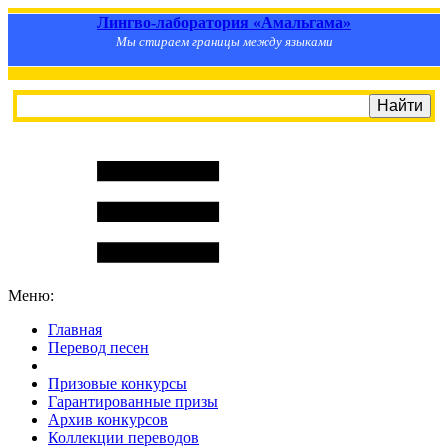
Лингво-лаборатория «Амальгама»
Мы стираем границы между языками
Меню:
Главная
Перевод песен
S
m
i
l
e
R
a
t
e
Призовые конкурсы
Гарантированные призы
Архив конкурсов
Коллекции переводов