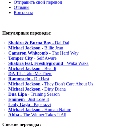
Отправить свой перевод
Отзывы
Контакты
Популярные переводы:
Shakira & Burna Boy
- Dai Dai
Michael Jackson
- Billie Jean
Cameron Whitcomb
- The Hard Way
Temper City
- Self Aware
Shakira feat. Freshlyground
- Waka Waka
Michael Jackson
- Beat It
DA TI
- Take Me There
Rammstein
- Du Hast
Michael Jackson
- They Don't Care About Us
Michael Jackson
- Dirty Diana
Dua Lipa
- Training Season
Eminem
- Just Lose It
Lady Gaga
- Paparazzi
Michael Jackson
- Human Nature
Abba
- The Winner Takes It All
Свежие переводы: