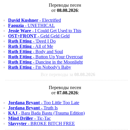
Переводы песен
от
08.08.2026
:
David Kushner
- Electrified
Faouzia
- UNETHICAL
Jessie Ware
- I Could Get Used to This
OST+FRONT
- Geld Geld Geld
Ruth Etting
- 'Deed I Do
Ruth Etting
- All of Me
Ruth Etting
- Body and Soul
Ruth Etting
- Button Up Your Overcoat
Ruth Etting
- Dancing in the Moonlight
Ruth Etting
- I'm Nobody's Baby
Все переводы за
08.08.2026
Переводы песен
от
07.08.2026
:
Jordana Bryant
- Too Little Too Late
Jordana Bryant
- Truth Is
KAJ
- Bara Bada Bastu (Trauma Edition)
Mind Driller
- Tic-Tac
Slayyyter
- BROKE BITCH FREE