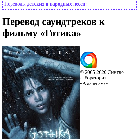
Переводы
детских и народных песен
:
Перевод саундтреков к
фильму «Готика»
© 2005-2026 Лингво-
лаборатория
«Амальгама».