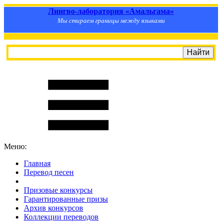
Лингво-лаборатория «Амальгама»
Мы стираем границы между языками
Меню:
Главная
Перевод песен
S
m
i
l
e
R
a
t
e
Призовые конкурсы
Гарантированные призы
Архив конкурсов
Коллекции переводов