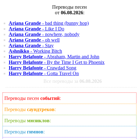
Переводы песен
от
06.08.2026
:
Ariana Grande
- bad thing (bunny hop)
Ariana Grande
- Like I Do
Ariana Grande
- nowhere, nobody
Ariana Grande
- oh well
Ariana Grande
- Stay
Ashnikko
- Working Bitch
Harry Belafonte
- Abraham, Martin and John
Harry Belafonte
- By the Time I Get to Phoenix
Harry Belafonte
- Crawdad Song
Harry Belafonte
- Gotta Travel On
Все переводы за
06.08.2026
Переводы песен
событий
:
Переводы
саундтреков
:
Переводы
мюзиклов
:
Переводы
гимнов
: