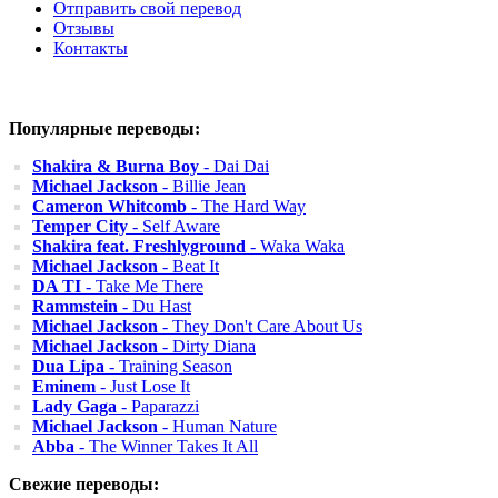
Отправить свой перевод
Отзывы
Контакты
Популярные переводы:
Shakira & Burna Boy
- Dai Dai
Michael Jackson
- Billie Jean
Cameron Whitcomb
- The Hard Way
Temper City
- Self Aware
Shakira feat. Freshlyground
- Waka Waka
Michael Jackson
- Beat It
DA TI
- Take Me There
Rammstein
- Du Hast
Michael Jackson
- They Don't Care About Us
Michael Jackson
- Dirty Diana
Dua Lipa
- Training Season
Eminem
- Just Lose It
Lady Gaga
- Paparazzi
Michael Jackson
- Human Nature
Abba
- The Winner Takes It All
Свежие переводы: