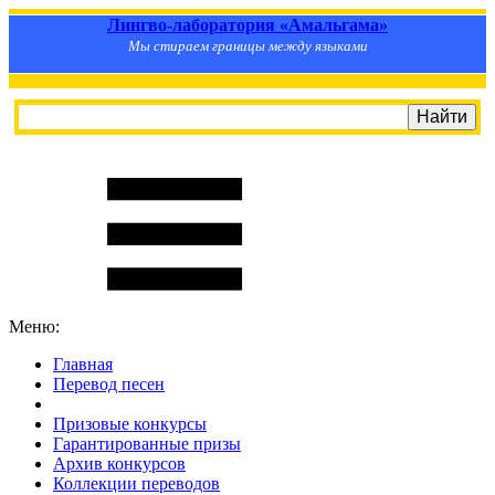
Лингво-лаборатория «Амальгама»
Мы стираем границы между языками
Меню:
Главная
Перевод песен
S
m
i
l
e
R
a
t
e
Призовые конкурсы
Гарантированные призы
Архив конкурсов
Коллекции переводов