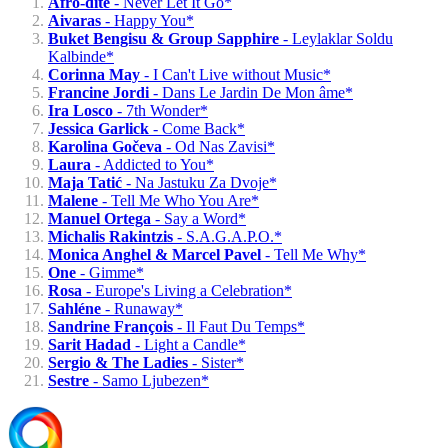
Afro-dite
- Never Let It Go*
Aivaras
- Happy You*
Buket Bengisu & Group Sapphire
- Leylaklar Soldu
Kalbinde*
Corinna May
- I Can't Live without Music*
Francine Jordi
- Dans Le Jardin De Mon âme*
Ira Losco
- 7th Wonder*
Jessica Garlick
- Come Back*
Karolina Gočeva
- Od Nas Zavisi*
Laura
- Addicted to You*
Maja Tatić
- Na Jastuku Za Dvoje*
Malene
- Tell Me Who You Are*
Manuel Ortega
- Say a Word*
Michalis Rakintzis
- S.A.G.A.P.O.*
Monica Anghel & Marcel Pavel
- Tell Me Why*
One
- Gimme*
Rosa
- Europe's Living a Celebration*
Sahléne
- Runaway*
Sandrine François
- Il Faut Du Temps*
Sarit Hadad
- Light a Candle*
Sergio & The Ladies
- Sister*
Sestre
- Samo Ljubezen*