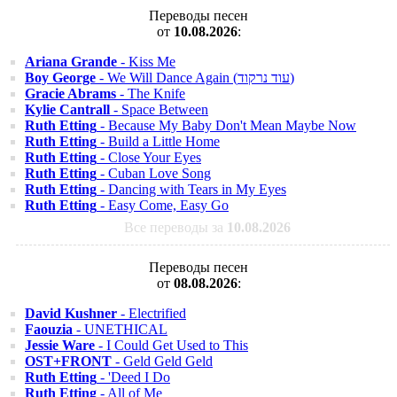
Переводы песен
от
10.08.2026
:
Ariana Grande
- Kiss Me
Boy George
- We Will Dance Again (עוד נרקוד)
Gracie Abrams
- The Knife
Kylie Cantrall
- Space Between
Ruth Etting
- Because My Baby Don't Mean Maybe Now
Ruth Etting
- Build a Little Home
Ruth Etting
- Close Your Eyes
Ruth Etting
- Cuban Love Song
Ruth Etting
- Dancing with Tears in My Eyes
Ruth Etting
- Easy Come, Easy Go
Все переводы за
10.08.2026
Переводы песен
от
08.08.2026
:
David Kushner
- Electrified
Faouzia
- UNETHICAL
Jessie Ware
- I Could Get Used to This
OST+FRONT
- Geld Geld Geld
Ruth Etting
- 'Deed I Do
Ruth Etting
- All of Me