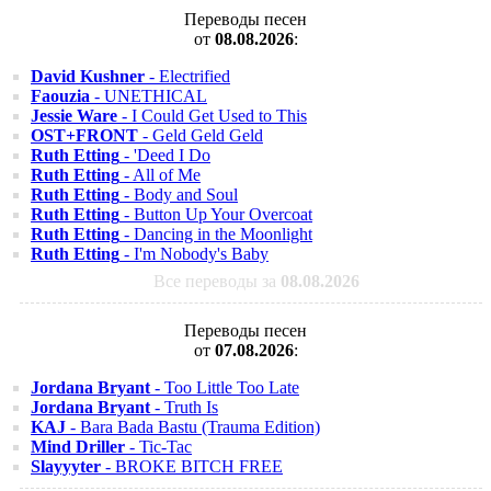
Переводы песен
от
08.08.2026
:
David Kushner
- Electrified
Faouzia
- UNETHICAL
Jessie Ware
- I Could Get Used to This
OST+FRONT
- Geld Geld Geld
Ruth Etting
- 'Deed I Do
Ruth Etting
- All of Me
Ruth Etting
- Body and Soul
Ruth Etting
- Button Up Your Overcoat
Ruth Etting
- Dancing in the Moonlight
Ruth Etting
- I'm Nobody's Baby
Все переводы за
08.08.2026
Переводы песен
от
07.08.2026
:
Jordana Bryant
- Too Little Too Late
Jordana Bryant
- Truth Is
KAJ
- Bara Bada Bastu (Trauma Edition)
Mind Driller
- Tic-Tac
Slayyyter
- BROKE BITCH FREE