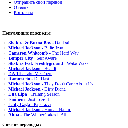
Отправить свой перевод
Отзывы
Контакты
Популярные переводы:
Shakira & Burna Boy
- Dai Dai
Michael Jackson
- Billie Jean
Cameron Whitcomb
- The Hard Way
Temper City
- Self Aware
Shakira feat. Freshlyground
- Waka Waka
Michael Jackson
- Beat It
DA TI
- Take Me There
Rammstein
- Du Hast
Michael Jackson
- They Don't Care About Us
Michael Jackson
- Dirty Diana
Dua Lipa
- Training Season
Eminem
- Just Lose It
Lady Gaga
- Paparazzi
Michael Jackson
- Human Nature
Abba
- The Winner Takes It All
Свежие переводы: