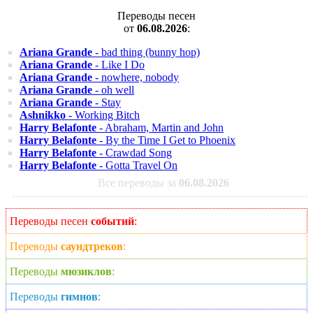
Переводы песен
от
06.08.2026
:
Ariana Grande
- bad thing (bunny hop)
Ariana Grande
- Like I Do
Ariana Grande
- nowhere, nobody
Ariana Grande
- oh well
Ariana Grande
- Stay
Ashnikko
- Working Bitch
Harry Belafonte
- Abraham, Martin and John
Harry Belafonte
- By the Time I Get to Phoenix
Harry Belafonte
- Crawdad Song
Harry Belafonte
- Gotta Travel On
Все переводы за
06.08.2026
Переводы песен
событий
:
Переводы
саундтреков
:
Переводы
мюзиклов
:
Переводы
гимнов
: