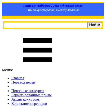
Лингво-лаборатория «Амальгама»
Мы стираем границы между языками
Меню:
Главная
Перевод песен
S
m
i
l
e
R
a
t
e
Призовые конкурсы
Гарантированные призы
Архив конкурсов
Коллекции переводов