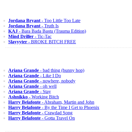
Jordana Bryant
- Too Little Too Late
Jordana Bryant
- Truth Is
KAJ
- Bara Bada Bastu (Trauma Edition)
Mind Driller
- Tic-Tac
Slayyyter
- BROKE BITCH FREE
Ariana Grande
- bad thing (bunny hop)
Ariana Grande
- Like I Do
Ariana Grande
- nowhere, nobody
Ariana Grande
- oh well
Ariana Grande
- Stay
Ashnikko
- Working Bitch
Harry Belafonte
- Abraham, Martin and John
Harry Belafonte
- By the Time I Get to Phoenix
Harry Belafonte
- Crawdad Song
Harry Belafonte
- Gotta Travel On