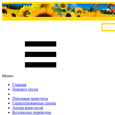
Меню:
Главная
Перевод песен
S
m
i
l
e
R
a
t
e
Призовые конкурсы
Гарантированные призы
Архив конкурсов
Коллекции переводов