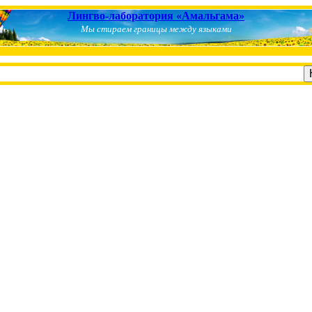
Лингво-лаборатория «Амальгама»
Мы стираем границы между языками