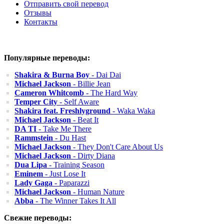
Отправить свой перевод
Отзывы
Контакты
Популярные переводы:
Shakira & Burna Boy
- Dai Dai
Michael Jackson
- Billie Jean
Cameron Whitcomb
- The Hard Way
Temper City
- Self Aware
Shakira feat. Freshlyground
- Waka Waka
Michael Jackson
- Beat It
DA TI
- Take Me There
Rammstein
- Du Hast
Michael Jackson
- They Don't Care About Us
Michael Jackson
- Dirty Diana
Dua Lipa
- Training Season
Eminem
- Just Lose It
Lady Gaga
- Paparazzi
Michael Jackson
- Human Nature
Abba
- The Winner Takes It All
Свежие переводы: