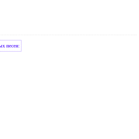
ых песен
: