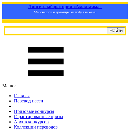
Лингво-лаборатория «Амальгама»
Мы стираем границы между языками
Меню:
Главная
Перевод песен
S
m
i
l
e
R
a
t
e
Призовые конкурсы
Гарантированные призы
Архив конкурсов
Коллекции переводов