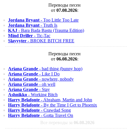
Переводы песен
от
07.08.2026
:
Jordana Bryant
- Too Little Too Late
Jordana Bryant
- Truth Is
KAJ
- Bara Bada Bastu (Trauma Edition)
Mind Driller
- Tic-Tac
Slayyyter
- BROKE BITCH FREE
Переводы песен
от
06.08.2026
:
Ariana Grande
- bad thing (bunny hop)
Ariana Grande
- Like I Do
Ariana Grande
- nowhere, nobody
Ariana Grande
- oh well
Ariana Grande
- Stay
Ashnikko
- Working Bitch
Harry Belafonte
- Abraham, Martin and John
Harry Belafonte
- By the Time I Get to Phoenix
Harry Belafonte
- Crawdad Song
Harry Belafonte
- Gotta Travel On
Все переводы за
06.08.2026