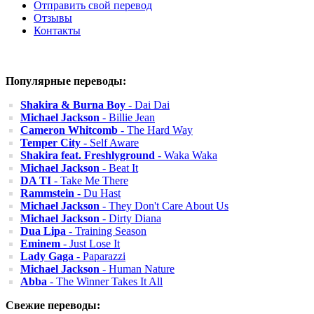
Отправить свой перевод
Отзывы
Контакты
Популярные переводы:
Shakira & Burna Boy
- Dai Dai
Michael Jackson
- Billie Jean
Cameron Whitcomb
- The Hard Way
Temper City
- Self Aware
Shakira feat. Freshlyground
- Waka Waka
Michael Jackson
- Beat It
DA TI
- Take Me There
Rammstein
- Du Hast
Michael Jackson
- They Don't Care About Us
Michael Jackson
- Dirty Diana
Dua Lipa
- Training Season
Eminem
- Just Lose It
Lady Gaga
- Paparazzi
Michael Jackson
- Human Nature
Abba
- The Winner Takes It All
Свежие переводы: