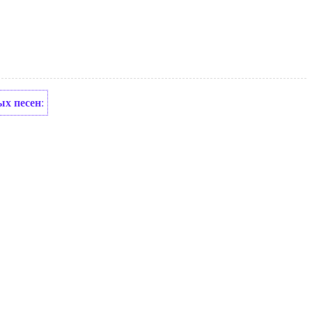
ых песен
: