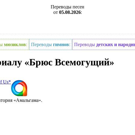
Переводы песен
от
05.08.2026
:
ды
мюзиклов
:
Переводы
гимнов
:
Переводы
детских и народн
ериалу «Брюс Всемогущий»
f Us*
атория «Амальгама».