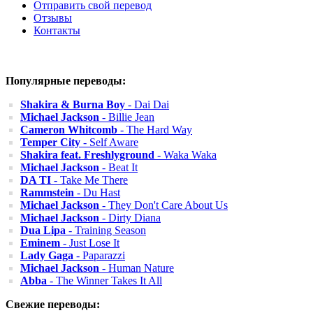
Отправить свой перевод
Отзывы
Контакты
Популярные переводы:
Shakira & Burna Boy
- Dai Dai
Michael Jackson
- Billie Jean
Cameron Whitcomb
- The Hard Way
Temper City
- Self Aware
Shakira feat. Freshlyground
- Waka Waka
Michael Jackson
- Beat It
DA TI
- Take Me There
Rammstein
- Du Hast
Michael Jackson
- They Don't Care About Us
Michael Jackson
- Dirty Diana
Dua Lipa
- Training Season
Eminem
- Just Lose It
Lady Gaga
- Paparazzi
Michael Jackson
- Human Nature
Abba
- The Winner Takes It All
Свежие переводы: