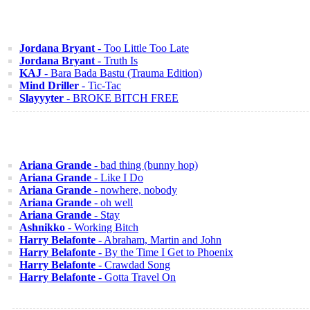
Jordana Bryant
- Too Little Too Late
Jordana Bryant
- Truth Is
KAJ
- Bara Bada Bastu (Trauma Edition)
Mind Driller
- Tic-Tac
Slayyyter
- BROKE BITCH FREE
Ariana Grande
- bad thing (bunny hop)
Ariana Grande
- Like I Do
Ariana Grande
- nowhere, nobody
Ariana Grande
- oh well
Ariana Grande
- Stay
Ashnikko
- Working Bitch
Harry Belafonte
- Abraham, Martin and John
Harry Belafonte
- By the Time I Get to Phoenix
Harry Belafonte
- Crawdad Song
Harry Belafonte
- Gotta Travel On