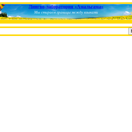
Лингво-лаборатория «Амальгама»
Мы стираем границы между языками