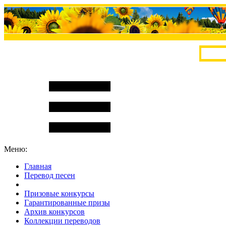
Меню:
Главная
Перевод песен
S
m
i
l
e
R
a
t
e
Призовые конкурсы
Гарантированные призы
Архив конкурсов
Коллекции переводов