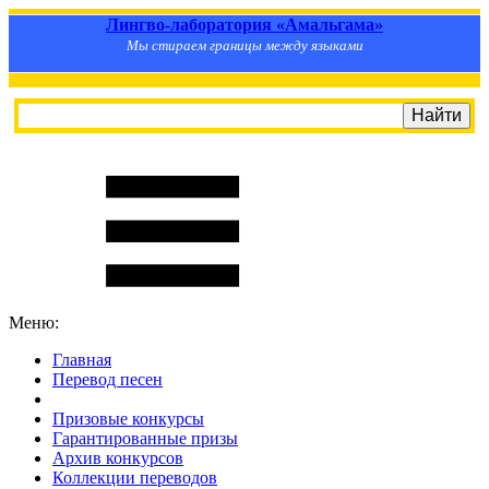
Лингво-лаборатория «Амальгама»
Мы стираем границы между языками
Меню:
Главная
Перевод песен
S
m
i
l
e
R
a
t
e
Призовые конкурсы
Гарантированные призы
Архив конкурсов
Коллекции переводов