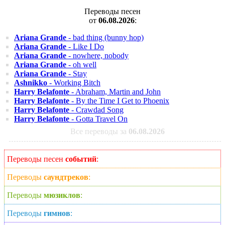
Переводы песен
от
06.08.2026
:
Ariana Grande
- bad thing (bunny hop)
Ariana Grande
- Like I Do
Ariana Grande
- nowhere, nobody
Ariana Grande
- oh well
Ariana Grande
- Stay
Ashnikko
- Working Bitch
Harry Belafonte
- Abraham, Martin and John
Harry Belafonte
- By the Time I Get to Phoenix
Harry Belafonte
- Crawdad Song
Harry Belafonte
- Gotta Travel On
Все переводы за
06.08.2026
Переводы песен
событий
:
Переводы
саундтреков
:
Переводы
мюзиклов
:
Переводы
гимнов
: