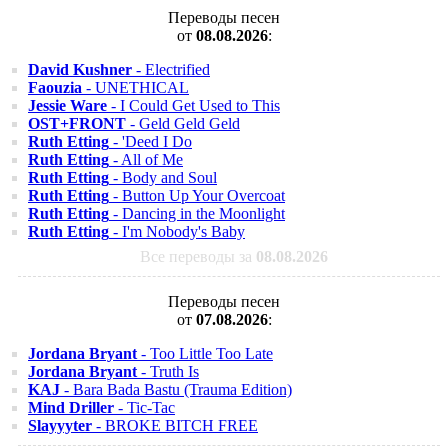
Переводы песен
от
08.08.2026
:
David Kushner
- Electrified
Faouzia
- UNETHICAL
Jessie Ware
- I Could Get Used to This
OST+FRONT
- Geld Geld Geld
Ruth Etting
- 'Deed I Do
Ruth Etting
- All of Me
Ruth Etting
- Body and Soul
Ruth Etting
- Button Up Your Overcoat
Ruth Etting
- Dancing in the Moonlight
Ruth Etting
- I'm Nobody's Baby
Все переводы за
08.08.2026
Переводы песен
от
07.08.2026
:
Jordana Bryant
- Too Little Too Late
Jordana Bryant
- Truth Is
KAJ
- Bara Bada Bastu (Trauma Edition)
Mind Driller
- Tic-Tac
Slayyyter
- BROKE BITCH FREE