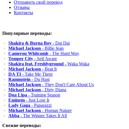
Отправить свой перевод
Отзывы
Контакты
Популярные переводы:
Shakira & Burna Boy
- Dai Dai
Michael Jackson
- Billie Jean
Cameron Whitcomb
- The Hard Way
Temper City
- Self Aware
Shakira feat. Freshlyground
- Waka Waka
Michael Jackson
- Beat It
DA TI
- Take Me There
Rammstein
- Du Hast
Michael Jackson
- They Don't Care About Us
Michael Jackson
- Dirty Diana
Dua Lipa
- Training Season
Eminem
- Just Lose It
Lady Gaga
- Paparazzi
Michael Jackson
- Human Nature
Abba
- The Winner Takes It All
Свежие переводы: