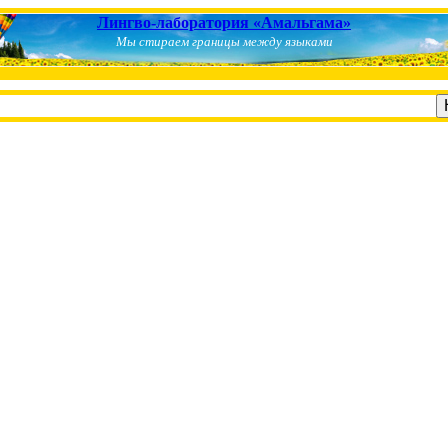
Лингво-лаборатория «Амальгама»
Мы стираем границы между языками