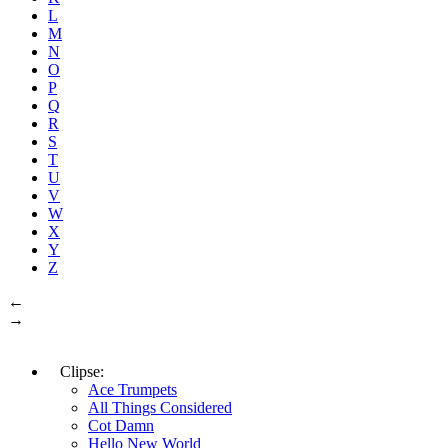
L
M
N
O
P
Q
R
S
T
U
V
W
X
Y
Z
←
→
Clipse:
Ace Trumpets
All Things Considered
Cot Damn
Hello New World