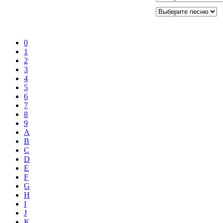
0
1
2
3
4
5
6
7
8
9
A
B
C
D
E
F
G
H
I
J
K