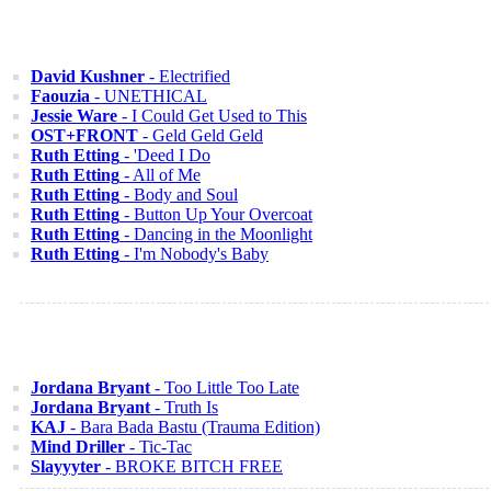
David Kushner
- Electrified
Faouzia
- UNETHICAL
Jessie Ware
- I Could Get Used to This
OST+FRONT
- Geld Geld Geld
Ruth Etting
- 'Deed I Do
Ruth Etting
- All of Me
Ruth Etting
- Body and Soul
Ruth Etting
- Button Up Your Overcoat
Ruth Etting
- Dancing in the Moonlight
Ruth Etting
- I'm Nobody's Baby
Jordana Bryant
- Too Little Too Late
Jordana Bryant
- Truth Is
KAJ
- Bara Bada Bastu (Trauma Edition)
Mind Driller
- Tic-Tac
Slayyyter
- BROKE BITCH FREE