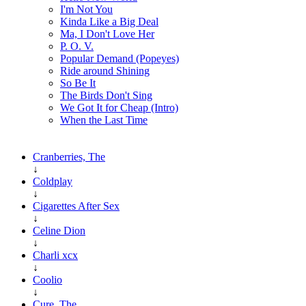
I'm Not You
Kinda Like a Big Deal
Ma, I Don't Love Her
P. O. V.
Popular Demand (Popeyes)
Ride around Shining
So Be It
The Birds Don't Sing
We Got It for Cheap (Intro)
When the Last Time
Cranberries, The
↓
Coldplay
↓
Cigarettes After Sex
↓
Celine Dion
↓
Charli xcx
↓
Coolio
↓
Cure, The