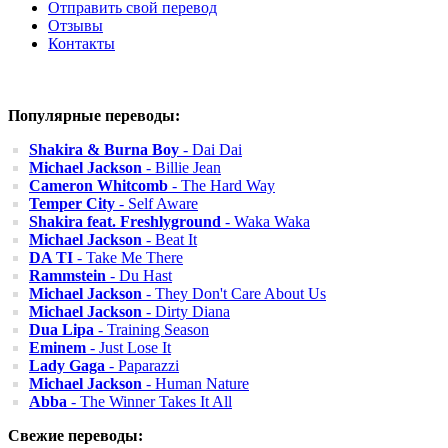
Отправить свой перевод
Отзывы
Контакты
Популярные переводы:
Shakira & Burna Boy
- Dai Dai
Michael Jackson
- Billie Jean
Cameron Whitcomb
- The Hard Way
Temper City
- Self Aware
Shakira feat. Freshlyground
- Waka Waka
Michael Jackson
- Beat It
DA TI
- Take Me There
Rammstein
- Du Hast
Michael Jackson
- They Don't Care About Us
Michael Jackson
- Dirty Diana
Dua Lipa
- Training Season
Eminem
- Just Lose It
Lady Gaga
- Paparazzi
Michael Jackson
- Human Nature
Abba
- The Winner Takes It All
Свежие переводы: