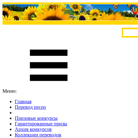
Меню:
Главная
Перевод песен
S
m
i
l
e
R
a
t
e
Призовые конкурсы
Гарантированные призы
Архив конкурсов
Коллекции переводов