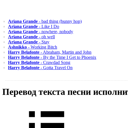
Ariana Grande
- bad thing (bunny hop)
Ariana Grande
- Like I Do
Ariana Grande
- nowhere, nobody
Ariana Grande
- oh well
Ariana Grande
- Stay
Ashnikko
- Working Bitch
Harry Belafonte
- Abraham, Martin and John
Harry Belafonte
- By the Time I Get to Phoenix
Harry Belafonte
- Crawdad Song
Harry Belafonte
- Gotta Travel On
Перевод текста песни исполни