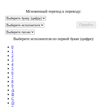
Мгновенный переход к переводу:
Выберите исполнителя по первой букве (цифре):
0
1
2
3
4
5
6
7
8
9
A
B
C
D