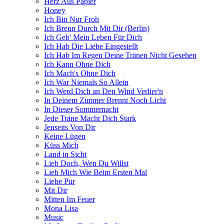
Herz Aus Papier
Honey
Ich Bin Nur Froh
Ich Brenn Durch Mit Dir (Berlin)
Ich Geb' Mein Leben Für Dich
Ich Hab Die Liebe Eingestellt
Ich Hab Im Regen Deine Tränen Nicht Gesehen
Ich Kann Ohne Dich
Ich Mach's Ohne Dich
Ich War Niemals So Allein
Ich Werd Dich an Den Wind Verlier'n
In Deinem Zimmer Brennt Noch Licht
In Dieser Sommernacht
Jede Träne Macht Dich Stark
Jenseits Von Dir
Keine Lügen
Küss Mich
Land in Sicht
Lieb Doch, Wen Du Willst
Lieb Mich Wie Beim Ersten Mal
Liebe Pur
Mit Dir
Mitten Im Feuer
Mona Lisa
Music