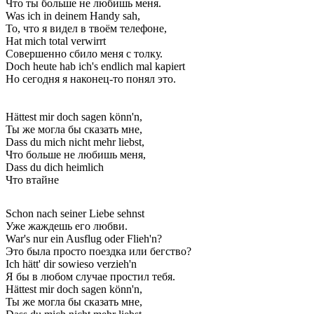
Что ты больше не любишь меня.
Was ich in deinem Handy sah,
То, что я видел в твоём телефоне,
Hat mich total verwirrt
Совершенно сбило меня с толку.
Doch heute hab ich's endlich mal kapiert
Но сегодня я наконец-то понял это.
Hättest mir doch sagen könn'n,
Ты же могла бы сказать мне,
Dass du mich nicht mehr liebst,
Что больше не любишь меня,
Dass du dich heimlich
Что втайне
Schon nach seiner Liebe sehnst
Уже жаждешь его любви.
War's nur ein Ausflug oder Flieh'n?
Это была просто поездка или бегство?
Ich hätt' dir sowieso verzieh'n
Я бы в любом случае простил тебя.
Hättest mir doch sagen könn'n,
Ты же могла бы сказать мне,