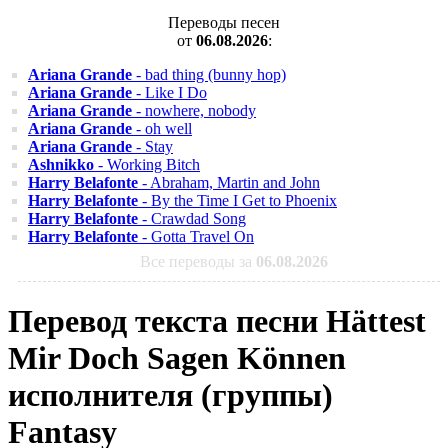
Переводы песен
от
06.08.2026
:
Ariana Grande
- bad thing (bunny hop)
Ariana Grande
- Like I Do
Ariana Grande
- nowhere, nobody
Ariana Grande
- oh well
Ariana Grande
- Stay
Ashnikko
- Working Bitch
Harry Belafonte
- Abraham, Martin and John
Harry Belafonte
- By the Time I Get to Phoenix
Harry Belafonte
- Crawdad Song
Harry Belafonte
- Gotta Travel On
Все переводы за
06.08.2026
Перевод текста песни Hättest
Mir Doch Sagen Können
исполнителя (группы)
Fantasy