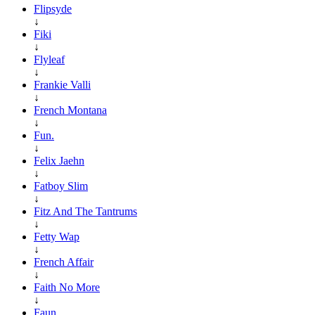
Flipsyde
↓
Fiki
↓
Flyleaf
↓
Frankie Valli
↓
French Montana
↓
Fun.
↓
Felix Jaehn
↓
Fatboy Slim
↓
Fitz And The Tantrums
↓
Fetty Wap
↓
French Affair
↓
Faith No More
↓
Faun