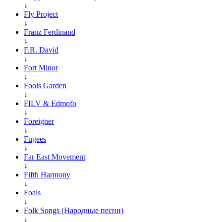
↓
Fly Project
↓
Franz Ferdinand
↓
F.R. David
↓
Fort Minor
↓
Fools Garden
↓
FILV & Edmofo
↓
Foreigner
↓
Fugees
↓
Far East Movement
↓
Fifth Harmony
↓
Foals
↓
Folk Songs (Народные песни)
↓