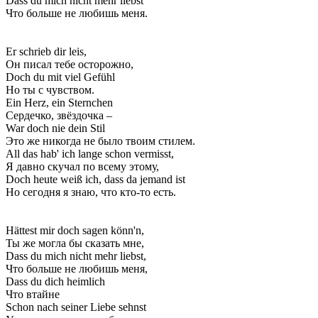
Dass du mich nicht mehr liebst
Что больше не любишь меня.
Er schrieb dir leis,
Он писал тебе осторожно,
Doch du mit viel Gefühl
Но ты с чувством.
Ein Herz, ein Sternchen
Сердечко, звёздочка –
War doch nie dein Stil
Это же никогда не было твоим стилем.
All das hab' ich lange schon vermisst,
Я давно скучал по всему этому,
Doch heute weiß ich, dass da jemand ist
Но сегодня я знаю, что кто-то есть.
Hättest mir doch sagen könn'n,
Ты же могла бы сказать мне,
Dass du mich nicht mehr liebst,
Что больше не любишь меня,
Dass du dich heimlich
Что втайне
Schon nach seiner Liebe sehnst