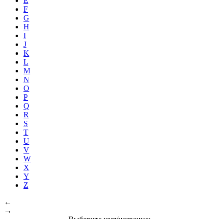
E
F
G
H
I
J
K
L
M
N
O
P
Q
R
S
T
U
V
W
X
Y
Z
←
→