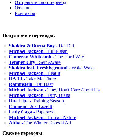
Отправить свой перевод
Отзывы
Контакты
Популярные переводы:
Shakira & Burna Boy
- Dai Dai
Michael Jackson
- Billie Jean
Cameron Whitcomb
- The Hard Way
Temper City
- Self Aware
Shakira feat. Freshlyground
- Waka Waka
Michael Jackson
- Beat It
DA TI
- Take Me There
Rammstein
- Du Hast
Michael Jackson
- They Don't Care About Us
Michael Jackson
- Dirty Diana
Dua Lipa
- Training Season
Eminem
- Just Lose It
Lady Gaga
- Paparazzi
Michael Jackson
- Human Nature
Abba
- The Winner Takes It All
Свежие переводы: