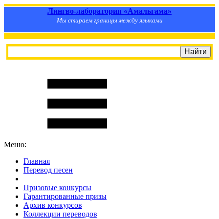
Лингво-лаборатория «Амальгама»
Мы стираем границы между языками
Меню:
Главная
Перевод песен
S
m
i
l
e
R
a
t
e
Призовые конкурсы
Гарантированные призы
Архив конкурсов
Коллекции переводов