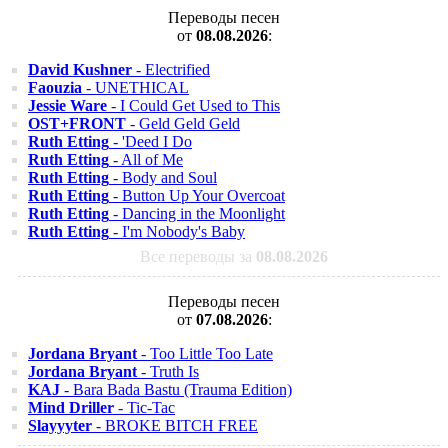
Переводы песен
от
08.08.2026
:
David Kushner
- Electrified
Faouzia
- UNETHICAL
Jessie Ware
- I Could Get Used to This
OST+FRONT
- Geld Geld Geld
Ruth Etting
- 'Deed I Do
Ruth Etting
- All of Me
Ruth Etting
- Body and Soul
Ruth Etting
- Button Up Your Overcoat
Ruth Etting
- Dancing in the Moonlight
Ruth Etting
- I'm Nobody's Baby
Все переводы за
08.08.2026
Переводы песен
от
07.08.2026
:
Jordana Bryant
- Too Little Too Late
Jordana Bryant
- Truth Is
KAJ
- Bara Bada Bastu (Trauma Edition)
Mind Driller
- Tic-Tac
Slayyyter
- BROKE BITCH FREE