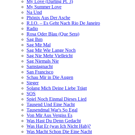
My Love (Darling Pt. 3)
My Summer Love
Na Und
Phönix Aus Der Asche
R.I.O. – Es Geht Nach Rio De Janeiro
Radio
Rosa Oder Blau (Que Sera)
Sag Ihm
Sag Mir Mal
Sag Mir Wie Lange Noch
Sag Nie Mehr Vielleicht
Sag Niemals Nie
Samstagnacht
San Francisco
Schau Mir in Die Augen
Sieger
Solang Mich Deine Liebe Trägt
SOS
Spiel Noch Einmal Dieses Lied
Tausend Und Eine Nacht
Tausendmal War's So Egal
Von Mir Aus Vergiss Es
Was Hast Du Denn Gedacht
Was Hat Er (was Ich Nicht Hab)?
Was Macht Schon Die Eine Nacht