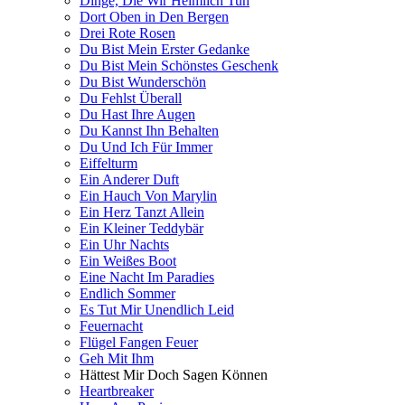
Dinge, Die Wir Heimlich Tun
Dort Oben in Den Bergen
Drei Rote Rosen
Du Bist Mein Erster Gedanke
Du Bist Mein Schönstes Geschenk
Du Bist Wunderschön
Du Fehlst Überall
Du Hast Ihre Augen
Du Kannst Ihn Behalten
Du Und Ich Für Immer
Eiffelturm
Ein Anderer Duft
Ein Hauch Von Marylin
Ein Herz Tanzt Allein
Ein Kleiner Teddybär
Ein Uhr Nachts
Ein Weißes Boot
Eine Nacht Im Paradies
Endlich Sommer
Es Tut Mir Unendlich Leid
Feuernacht
Flügel Fangen Feuer
Geh Mit Ihm
Hättest Mir Doch Sagen Können
Heartbreaker