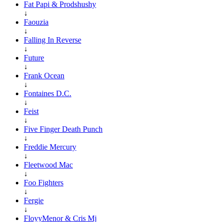
Fat Papi & Prodshushy
↓
Faouzia
↓
Falling In Reverse
↓
Future
↓
Frank Ocean
↓
Fontaines D.C.
↓
Feist
↓
Five Finger Death Punch
↓
Freddie Mercury
↓
Fleetwood Mac
↓
Foo Fighters
↓
Fergie
↓
FloyyMenor & Cris Mj