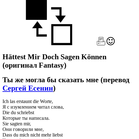
Hättest Mir Doch Sagen Können
(оригинал Fantasy)
Ты же могла бы сказать мне
(перевод
Сергей Есенин
)
Ich las erstaunt die Worte,
Я с изумлением читал слова,
Die du schriebst
Которые ты написала.
Sie sagten mir,
Они говорили мне,
Dass du mich nicht mehr liebst