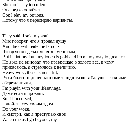
She don't stay too often
Она редко остаётся,
Coz I play my options.
Потому что я перебираю варианты.
They said, I sold my soul
Мне говорят, что я продал душу,
And the devil made me famous,
Что дьявол сделал меня знаменитым,
But it aint my fault my touch is gold and im on my way to greatness.
Но я же не виноват, что превращаю в золото всё, к чему
прикасаюсь, я стремлюсь к величию.
Heavy wrist, these bands I lift,
Руки болят от денег, которые я поднимаю, я балуюсь с твоими
сбережениями,
I'm playin with your lifesavings,
Даже если я проклят,
So if I'm cursed,
Плюйся всем своим ядом
Do your worst,
И смотри, как я преступаю свои
Watch me as I go beyond, my