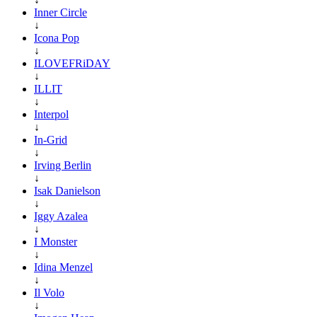
Inner Circle
↓
Icona Pop
↓
ILOVEFRiDAY
↓
ILLIT
↓
Interpol
↓
In-Grid
↓
Irving Berlin
↓
Isak Danielson
↓
Iggy Azalea
↓
I Monster
↓
Idina Menzel
↓
Il Volo
↓