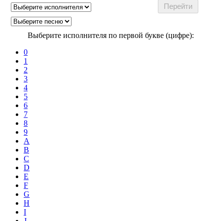
Выберите исполнителя по первой букве (цифре):
0
1
2
3
4
5
6
7
8
9
A
B
C
D
E
F
G
H
I
J