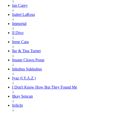
↓
Ian Carey
↓
Isabel LaRosa
↓
Immortal
↓
Il Divo
↓
Irene Cara
↓
Ike & Tina Turner
↓
Insane Clown Posse
↓
Inkubus Sukkubus
↓
Iyaz (I.Y.A.Z.)
↓
I Don't Know How But They Found Me
↓
Ilkay Sencan
↓
Irrlicht
↓