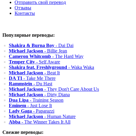
Отправить свой перевод
Отзывы
Контакты
Популярные переводы:
Shakira & Burna Boy
- Dai Dai
Michael Jackson
- Billie Jean
Cameron Whitcomb
- The Hard Way
Temper City
- Self Aware
Shakira feat. Freshlyground
- Waka Waka
Michael Jackson
- Beat It
DA TI
- Take Me There
Rammstein
- Du Hast
Michael Jackson
- They Don't Care About Us
Michael Jackson
- Dirty Diana
Dua Lipa
- Training Season
Eminem
- Just Lose It
Lady Gaga
- Paparazzi
Michael Jackson
- Human Nature
Abba
- The Winner Takes It All
Свежие переводы: