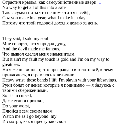
Отрастил крылья, как самоубийственные двери,
1
No way to get all of this into a safe
Такая сумма ни за что не поместится в сейф,
Coz you make in a year, what I make in a day.
Потому что твой годовой доход я делаю за день.
They said, I sold my soul
Мне говорят, что я продал душу,
And the devil made me famous,
Что дьявол сделал меня знаменитым,
But it ain't my fault my touch is gold and I'm on my way to
greatness.
Но я же не виноват, что превращаю в золото всё, к чему
прикасаюсь, я стремлюсь к величию.
Heavy wrist, these bands I lift, I'm playin with your lifesavings,
Руки болят от денег, которые я поднимаю — я балуюсь с
твоими сбережениями,
So if I'm cursed,
Даже если я проклят,
Do your worst,
Плюйся всем своим ядом
Watch me as I go beyond, my
И смотри, как я преступаю свои