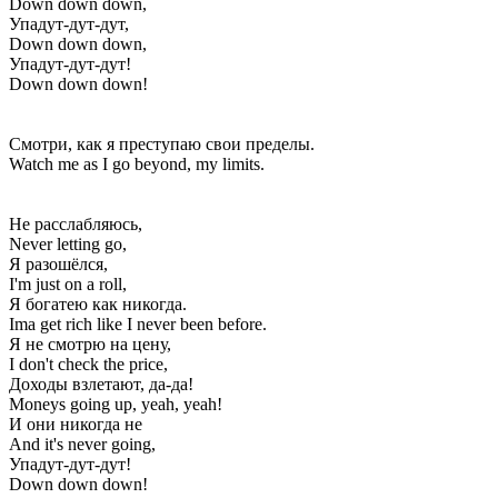
Down down down,
Упадут-дут-дут,
Down down down,
Упадут-дут-дут!
Down down down!
Смотри, как я преступаю свои пределы.
Watch me as I go beyond, my limits.
Не расслабляюсь,
Never letting go,
Я разошёлся,
I'm just on a roll,
Я богатею как никогда.
Ima get rich like I never been before.
Я не смотрю на цену,
I don't check the price,
Доходы взлетают, да-да!
Moneys going up, yeah, yeah!
И они никогда не
And it's never going,
Упадут-дут-дут!
Down down down!