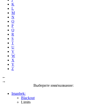
K
L
M
N
O
P
Q
R
S
T
U
V
W
X
Y
Z
←
→
Выберите имя/название:
Imanbek:
Blackout
Limits