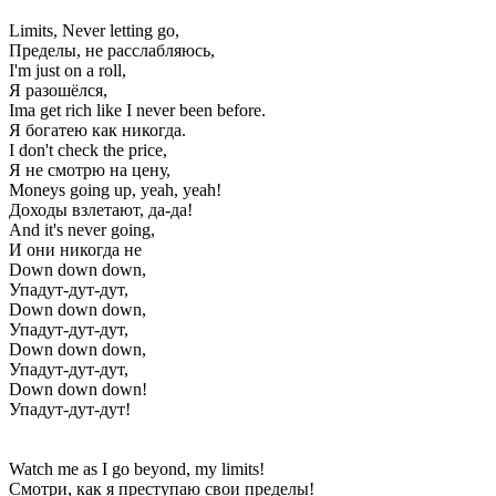
Limits, Never letting go,
Пределы, не расслабляюсь,
I'm just on a roll,
Я разошёлся,
Ima get rich like I never been before.
Я богатею как никогда.
I don't check the price,
Я не смотрю на цену,
Moneys going up, yeah, yeah!
Доходы взлетают, да-да!
And it's never going,
И они никогда не
Down down down,
Упадут-дут-дут,
Down down down,
Упадут-дут-дут,
Down down down,
Упадут-дут-дут,
Down down down!
Упадут-дут-дут!
Watch me as I go beyond, my limits!
Смотри, как я преступаю свои пределы!