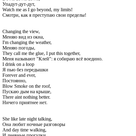
Упадут-дут-дут,
Watch me as I go beyond, my limits!
Смотри, как я преступаю свои пределы!
Changing the view,
Меняю вид из окна,
I'm changing the weather,
Меняю погоды,
They call me the glue, I put this together,
Меня называют "Клей": я собираю всё воедино.
I drink on a loop
Я пью без передышки
Forever and ever,
Постоянно,
Blow Smoke on the roof,
Пускаю дым на крыше,
There aint nothing better.
Ничего приятнее нет.
She like late night talking,
Она любит ночные разговоры
And day time walking,
И дневные прогулки,