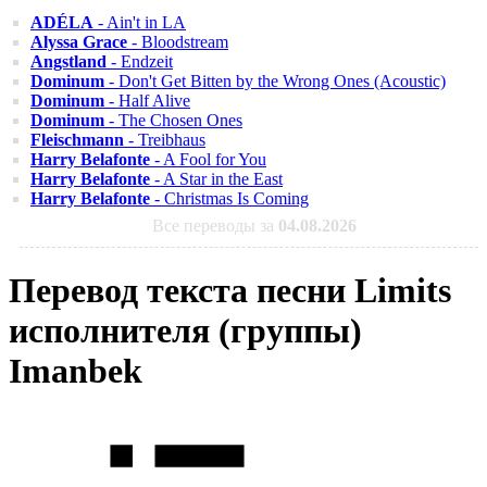
ADÉLA
- Ain't in LA
Alyssa Grace
- Bloodstream
Angstland
- Endzeit
Dominum
- Don't Get Bitten by the Wrong Ones (Acoustic)
Dominum
- Half Alive
Dominum
- The Chosen Ones
Fleischmann
- Treibhaus
Harry Belafonte
- A Fool for You
Harry Belafonte
- A Star in the East
Harry Belafonte
- Christmas Is Coming
Все переводы за
04.08.2026
Перевод текста песни Limits
исполнителя (группы)
Imanbek