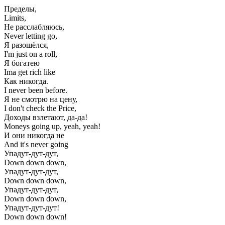
Пределы,
Limits,
Не расслабляюсь,
Never letting go,
Я разошёлся,
I'm just on a roll,
Я богатею
Ima get rich like
Как никогда.
I never been before.
Я не смотрю на цену,
I don't check the Price,
Доходы взлетают, да-да!
Moneys going up, yeah, yeah!
И они никогда не
And it's never going
Упадут-дут-дут,
Down down down,
Упадут-дут-дут,
Down down down,
Упадут-дут-дут,
Down down down,
Упадут-дут-дут!
Down down down!