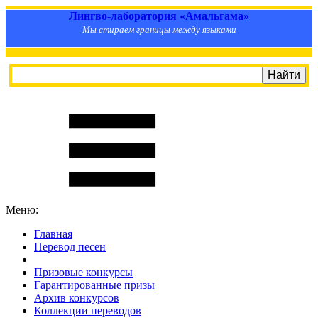
Лингво-лаборатория «Амальгама»
Мы стираем границы между языками
Меню:
Главная
Перевод песен
S
m
i
l
e
R
a
t
e
Призовые конкурсы
Гарантированные призы
Архив конкурсов
Коллекции переводов