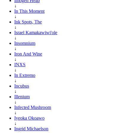
Imogen Heap
↓
In This Moment
↓
Ink Spots, The
↓
Israel Kamakawiwi'ole
↓
Insomnium
↓
Iron And Wine
↓
INXS
↓
In Extremo
↓
Incubus
↓
Illenium
↓
Infected Mushroom
↓
Iyeoka Okoawo
↓
Ingrid Michaelson