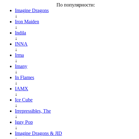
По популярности:
Imagine Dragons
↓
Iron Maiden
↓
Indila
↓
INNA
↓
Irma
↓
Imany
↓
In Flames
↓
IAMX
↓
Ice Cube
↓
Irrepressibles, The
↓
Iggy Pop
↓
Imagine Dragons & JID
↓