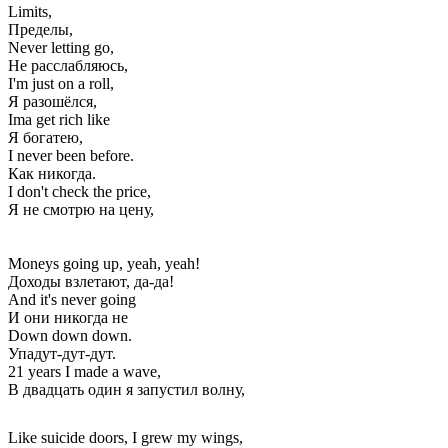
Limits,
Пределы,
Never letting go,
Не расслабляюсь,
I'm just on a roll,
Я разошёлся,
Ima get rich like
Я богатею,
I never been before.
Как никогда.
I don't check the price,
Я не смотрю на цену,
Moneys going up, yeah, yeah!
Доходы взлетают, да-да!
And it's never going
И они никогда не
Down down down.
Упадут-дут-дут.
21 years I made a wave,
В двадцать один я запустил волну,
Like suicide doors, I grew my wings,