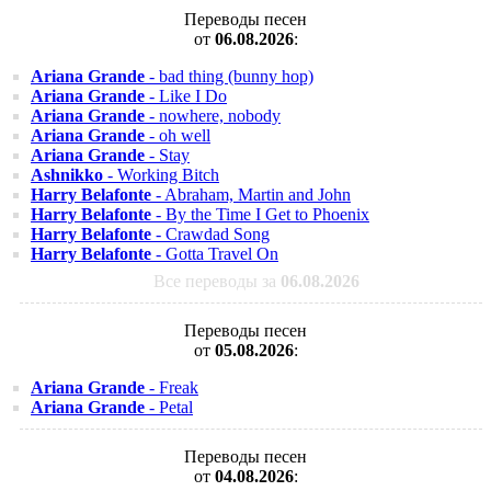
Переводы песен
от
06.08.2026
:
Ariana Grande
- bad thing (bunny hop)
Ariana Grande
- Like I Do
Ariana Grande
- nowhere, nobody
Ariana Grande
- oh well
Ariana Grande
- Stay
Ashnikko
- Working Bitch
Harry Belafonte
- Abraham, Martin and John
Harry Belafonte
- By the Time I Get to Phoenix
Harry Belafonte
- Crawdad Song
Harry Belafonte
- Gotta Travel On
Все переводы за
06.08.2026
Переводы песен
от
05.08.2026
:
Ariana Grande
- Freak
Ariana Grande
- Petal
Переводы песен
от
04.08.2026
: