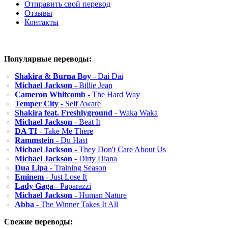
Отправить свой перевод
Отзывы
Контакты
Популярные переводы:
Shakira & Burna Boy
- Dai Dai
Michael Jackson
- Billie Jean
Cameron Whitcomb
- The Hard Way
Temper City
- Self Aware
Shakira feat. Freshlyground
- Waka Waka
Michael Jackson
- Beat It
DA TI
- Take Me There
Rammstein
- Du Hast
Michael Jackson
- They Don't Care About Us
Michael Jackson
- Dirty Diana
Dua Lipa
- Training Season
Eminem
- Just Lose It
Lady Gaga
- Paparazzi
Michael Jackson
- Human Nature
Abba
- The Winner Takes It All
Свежие переводы: