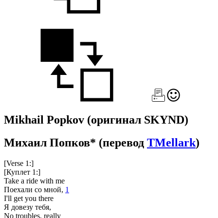
Mikhail Popkov
(оригинал SKYND)
Михаил Попков*
(перевод
TMellark
)
[Verse 1:]
[Куплет 1:]
Take a ride with me
Поехали со мной,
1
I'll get you there
Я довезу тебя,
No troubles, really