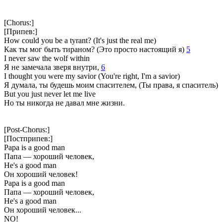
[Chorus:]
[Припев:]
How could you be a tyrant? (It's just the real me)
Как ты мог быть тираном? (Это просто настоящий я)
5
I never saw the wolf within
Я не замечала зверя внутри,
6
I thought you were my savior (You're right, I'm a savior)
Я думала, ты будешь моим спасителем, (Ты права, я спаситель)
But you just never let me live
Но ты никогда не давал мне жизни.
[Post-Chorus:]
[Постприпев:]
Papa is a good man
Папа — хороший человек,
He's a good man
Он хороший человек!
Papa is a good man
Папа — хороший человек,
He's a good man
Он хороший человек...
NO!