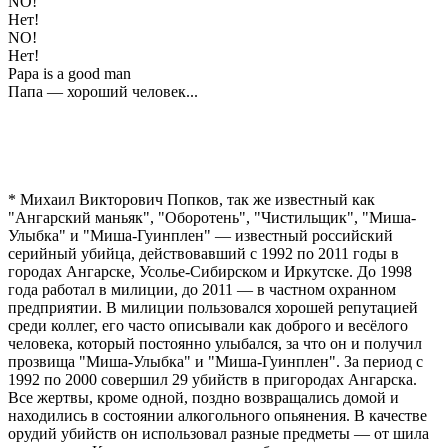
NO!
Нет!
NO!
Нет!
Papa is a good man
Папа — хороший человек...
* Михаил Викторович Попков, так же известный как
"Ангарский маньяк", "Оборотень", "Чистильщик", "Миша-
Улыбка" и "Миша-Гуинплен" — известный российский
серийный убийца, действовавший с 1992 по 2011 годы в
городах Ангарске, Усолье-Сибирском и Иркутске. До 1998
года работал в милиции, до 2011 — в частном охранном
предприятии. В милиции пользовался хорошей репутацией
среди коллег, его часто описывали как доброго и весёлого
человека, который постоянно улыбался, за что он и получил
прозвища "Миша-Улыбка" и "Миша-Гуинплен". За период с
1992 по 2000 совершил 29 убийств в пригородах Ангарска.
Все жертвы, кроме одной, поздно возвращались домой и
находились в состоянии алкогольного опьянения. В качестве
орудий убийств он использовал разные предметы — от шила