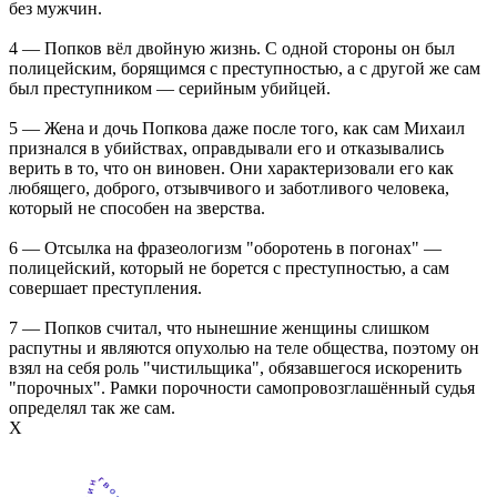
без мужчин.
4 — Попков вёл двойную жизнь. С одной стороны он был
полицейским, борящимся с преступностью, а с другой же сам
был преступником — серийным убийцей.
5 — Жена и дочь Попкова даже после того, как сам Михаил
признался в убийствах, оправдывали его и отказывались
верить в то, что он виновен. Они характеризовали его как
любящего, доброго, отзывчивого и заботливого человека,
который не способен на зверства.
6 — Отсылка на фразеологизм "оборотень в погонах" —
полицейский, который не борется с преступностью, а сам
совершает преступления.
7 — Попков считал, что нынешние женщины слишком
распутны и являются опухолью на теле общества, поэтому он
взял на себя роль "чистильщика", обязавшегося искоренить
"порочных". Рамки порочности самопровозглашённый судья
определял так же сам.
Х