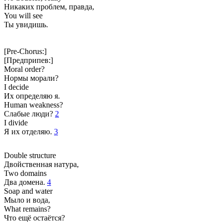
Никаких проблем, правда,
You will see
Ты увидишь.
[Pre-Chorus:]
[Предприпев:]
Moral order?
Нормы морали?
I decide
Их определяю я.
Human weakness?
Слабые люди?
2
I divide
Я их отделяю.
3
Double structure
Двойственная натура,
Two domains
Два домена.
4
Soap and water
Мыло и вода,
What remains?
Что ещё остаётся?