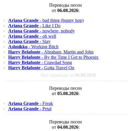
Переводы песен
от
06.08.2026
:
Ariana Grande
- bad thing (bunny hop)
Ariana Grande
- Like I Do
Ariana Grande
- nowhere, nobody
Ariana Grande
- oh well
Ariana Grande
- Stay
Ashnikko
- Working Bitch
Harry Belafonte
- Abraham, Martin and John
Harry Belafonte
- By the Time I Get to Phoenix
Harry Belafonte
- Crawdad Song
Harry Belafonte
- Gotta Travel On
Все переводы за
06.08.2026
Переводы песен
от
05.08.2026
:
Ariana Grande
- Freak
Ariana Grande
- Petal
Переводы песен
от
04.08.2026
: