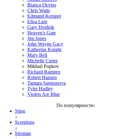
Bianca Devins
Chris Watts
Edmund Kemper
Elisa Lam
Gary Heidnik
Heaven's Gate
Jim Jones
John Wayne Gacy
Katherine Knight
Mary Bell
Michelle Carter
Mikhail Popkov
Richard Ramirez
Robert Hansen
Tamara Samsonova
Tyler Hadley
Violets Are Blue
По популярности:
Sting
↓
Scorpions
↓
Stromae
↓