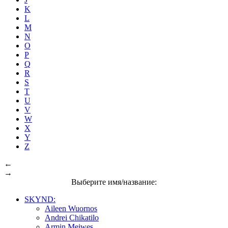
K
L
M
N
O
P
Q
R
S
T
U
V
W
X
Y
Z
←
→
Выберите имя/название:
SKYND:
Aileen Wuornos
Andrei Chikatilo
Armin Meiwes