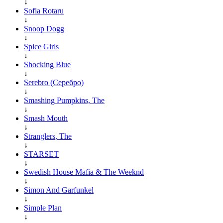
↓
Sofia Rotaru
↓
Snoop Dogg
↓
Spice Girls
↓
Shocking Blue
↓
Serebro (Серебро)
↓
Smashing Pumpkins, The
↓
Smash Mouth
↓
Stranglers, The
↓
STARSET
↓
Swedish House Mafia & The Weeknd
↓
Simon And Garfunkel
↓
Simple Plan
↓