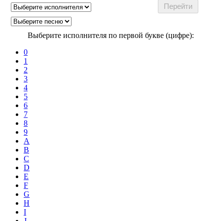
Выберите исполнителя по первой букве (цифре):
0
1
2
3
4
5
6
7
8
9
A
B
C
D
E
F
G
H
I
J