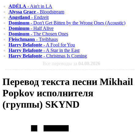
ADÉLA
- Ain't in LA
Alyssa Grace
- Bloodstream
Angstland
- Endzeit
Dominum
- Don't Get Bitten by the Wrong Ones (Acoustic)
Dominum
- Half Alive
Dominum
- The Chosen Ones
Fleischmann
- Treibhaus
Harry Belafonte
- A Fool for You
Harry Belafonte
- A Star in the East
Harry Belafonte
- Christmas Is Coming
Все переводы за
04.08.2026
Перевод текста песни Mikhail
Popkov исполнителя
(группы) SKYND