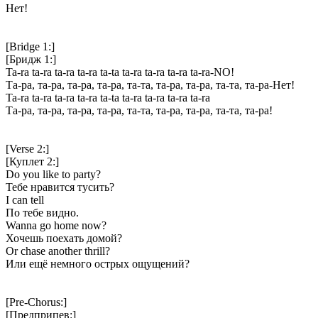
Нет!
[Bridge 1:]
[Бридж 1:]
Ta-ra ta-ra ta-ra ta-ra ta-ta ta-ra ta-ra ta-ra ta-ra-NO!
Та-ра, та-ра, та-ра, та-ра, та-та, та-ра, та-ра, та-та, та-ра-Нет!
Ta-ra ta-ra ta-ra ta-ra ta-ta ta-ra ta-ra ta-ra ta-ra
Та-ра, та-ра, та-ра, та-ра, та-та, та-ра, та-ра, та-та, та-ра!
[Verse 2:]
[Куплет 2:]
Do you like to party?
Тебе нравится тусить?
I can tell
По тебе видно.
Wanna go home now?
Хочешь поехать домой?
Or chase another thrill?
Или ещё немного острых ощущений?
[Pre-Chorus:]
[Предприпев:]