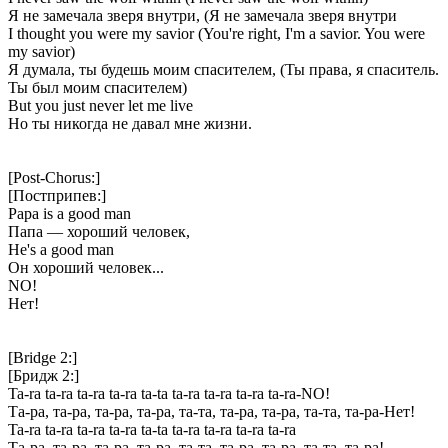
Я не замечала зверя внутри, (Я не замечала зверя внутри
I thought you were my savior (You're right, I'm a savior. You were
my savior)
Я думала, ты будешь моим спасителем, (Ты права, я спаситель.
Ты был моим спасителем)
But you just never let me live
Но ты никогда не давал мне жизни.
[Post-Chorus:]
[Постприпев:]
Papa is a good man
Папа — хороший человек,
He's a good man
Он хороший человек...
NO!
Нет!
[Bridge 2:]
[Бридж 2:]
Ta-ra ta-ra ta-ra ta-ra ta-ta ta-ra ta-ra ta-ra ta-ra-NO!
Та-ра, та-ра, та-ра, та-ра, та-та, та-ра, та-ра, та-та, та-ра-Нет!
Ta-ra ta-ra ta-ra ta-ra ta-ta ta-ra ta-ra ta-ra ta-ra
Та-ра, та-ра, та-ра, та-ра, та-та, та-ра, та-ра, та-та, та-ра!