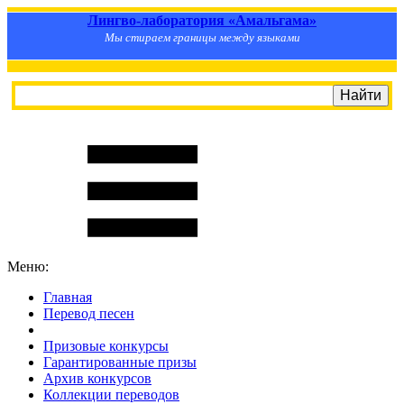
Лингво-лаборатория «Амальгама»
Мы стираем границы между языками
Меню:
Главная
Перевод песен
S
m
i
l
e
R
a
t
e
Призовые конкурсы
Гарантированные призы
Архив конкурсов
Коллекции переводов