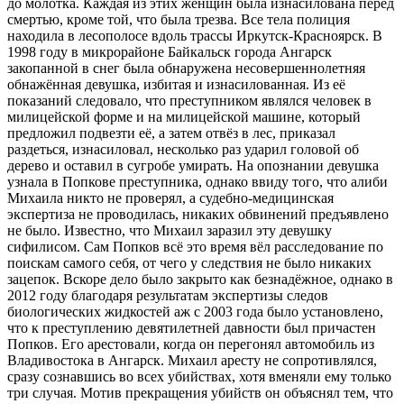
до молотка. Каждая из этих женщин была изнасилована перед
смертью, кроме той, что была трезва. Все тела полиция
находила в лесополосе вдоль трассы Иркутск-Красноярск. В
1998 году в микрорайоне Байкальск города Ангарск
закопанной в снег была обнаружена несовершеннолетняя
обнажённая девушка, избитая и изнасилованная. Из её
показаний следовало, что преступником являлся человек в
милицейской форме и на милицейской машине, который
предложил подвезти её, а затем отвёз в лес, приказал
раздеться, изнасиловал, несколько раз ударил головой об
дерево и оставил в сугробе умирать. На опознании девушка
узнала в Попкове преступника, однако ввиду того, что алиби
Михаила никто не проверял, а судебно-медицинская
экспертиза не проводилась, никаких обвинений предъявлено
не было. Известно, что Михаил заразил эту девушку
сифилисом. Сам Попков всё это время вёл расследование по
поискам самого себя, от чего у следствия не было никаких
зацепок. Вскоре дело было закрыто как безнадёжное, однако в
2012 году благодаря результатам экспертизы следов
биологических жидкостей аж с 2003 года было установлено,
что к преступлению девятилетней давности был причастен
Попков. Его арестовали, когда он перегонял автомобиль из
Владивостока в Ангарск. Михаил аресту не сопротивлялся,
сразу сознавшись во всех убийствах, хотя вменяли ему только
три случая. Мотив прекращения убийств он объяснял тем, что