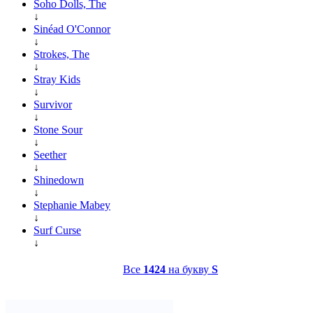
Soho Dolls, The
↓
Sinéad O'Connor
↓
Strokes, The
↓
Stray Kids
↓
Survivor
↓
Stone Sour
↓
Seether
↓
Shinedown
↓
Stephanie Mabey
↓
Surf Curse
↓
Все
1424
на букву
S