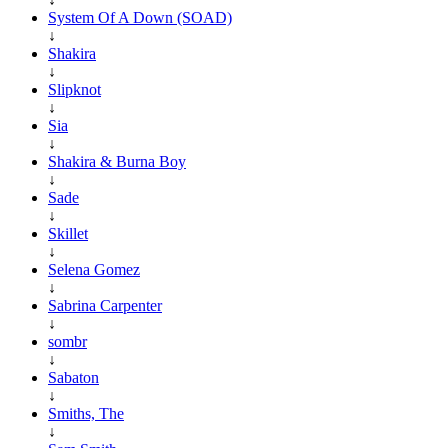
System Of A Down (SOAD)
↓
Shakira
↓
Slipknot
↓
Sia
↓
Shakira & Burna Boy
↓
Sade
↓
Skillet
↓
Selena Gomez
↓
Sabrina Carpenter
↓
sombr
↓
Sabaton
↓
Smiths, The
↓