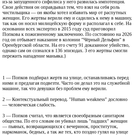
из-за запущенного сифилиса у него развилась импотенция.
Свои действия он оправдывал тем, что взял на себя роль
чистильщика — он якобы хотел избавить мир от распутных
женщин. Его жертвы верили ему и садились к нему в машину,
так как он носил милицейскую форму и располагал к себе. На
основании всех экспертиз в 2015 году суд приговорил
Попкова к пожизненному заключению. По состоянию на 2026
год он отбывает наказание в колонии "Чёрный Дельфин" в
Оренбургской области. На его счету 91 доказанное убийство,
однако сам он сознался в 136 эпизодах. 3 его жертвы смогли
пережить нападение маньяка.}
1 — Попков подбирал жертв на улице, останавливаясь перед
ними и предлагая подвезти. Часто он делал это на служебной
машине, так что девушки без проблем ему верили.
2 — Контекстуальный перевод. "Human weakness" дословно
— человеческая слабость.
3 — Попков считал, что является своеобразным санитаром
общества. По его словам он убивал лишь "падших" женщин
— пьяных, возвращающихся с вечеринок, проституток,
наркоманок, бедных, а так же тех, кто поздно гулял на улице