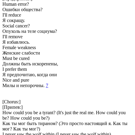
Human error?
Ошибки общества?
I'll reduce
Я сокращу.
Social cancer?
Опухоль на теле социума?
I'll remove
Я избавлюсь.
Female weakness
Женские слабости
Must be cured
Должны быть искоренены,
I prefer them
Я предпочитаю, когда они
Nice and pure
Милы и непорочны.
7
[Chorus:]
[Припев:]
How could you be a tyrant? (It's just the real me. How could you
be? How could you be?)
Как ты мог быть тираном? (Это просто настоящий я. Как ты
мог? Как ты мог?)
I never saw the wolf within (I never saw the wolf within)