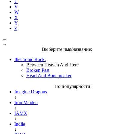
U
V
W
X
Y
Z
←
→
Выберите имя/название:
Illectronic Rock:
Between Heaven And Here
Broken Past
Heart And Bonebreaker
По популярности:
Imagine Dragons
↓
Iron Maiden
↓
IAMX
↓
Indila
↓