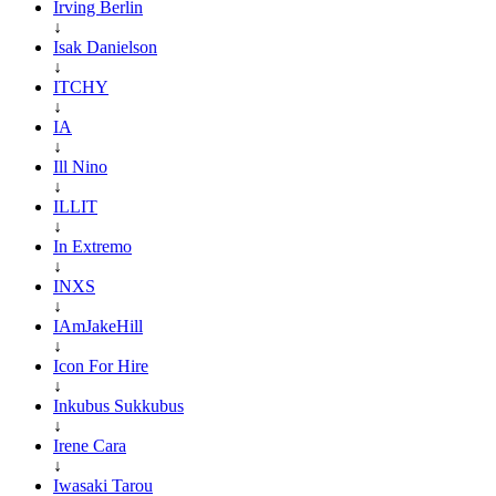
Irving Berlin
↓
Isak Danielson
↓
ITCHY
↓
IA
↓
Ill Nino
↓
ILLIT
↓
In Extremo
↓
INXS
↓
IAmJakeHill
↓
Icon For Hire
↓
Inkubus Sukkubus
↓
Irene Cara
↓
Iwasaki Tarou