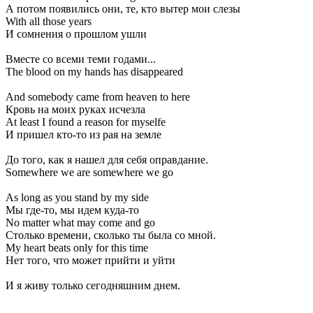
А потом появились они, те, кто вытер мои слезы
With all those years
И сомнения о прошлом ушли
Вместе со всеми теми годами...
The blood on my hands has disappeared
And somebody came from heaven to here
Кровь на моих руках исчезла
At least I found a reason for myselfe
И пришел кто-то из рая на земле
До того, как я нашел для себя оправдание.
Somewhere we are somewhere we go
As long as you stand by my side
Мы где-то, мы идем куда-то
No matter what may come and go
Столько времени, сколько ты была со мной.
My heart beats only for this time
Нет того, что может прийти и уйти
И я живу только сегодняшним днем.