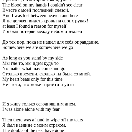
The blood on my hands I couldn't see clear
Вместе с моей последней слезой.
And I was lost between heaven and here
Я не должен видеть кровь на своих руках!
at least I found a reason for myself
И я был потерян между небом и землей
До тех пор, пока не нашел для себя оправдание.
Somewhere we are somewhere we go
As long as you stand by my side
Мы где-то, мы идем куда-то
No matter what may come and go
Столько времени, сколько ты была со мной.
My heart beats only for this time
Нет того, что может прийти и уйти
И я живу только сегодняшним днем.
I was alone alone with my fear
Then there was a hand to wipe off my tears
Я был наедине с моим страхом,
The doubts of the past have gone