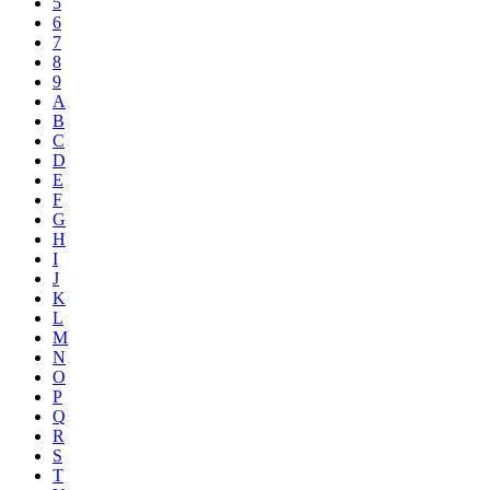
5
6
7
8
9
A
B
C
D
E
F
G
H
I
J
K
L
M
N
O
P
Q
R
S
T