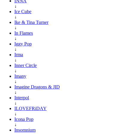
INNA
↓
Ice Cube
↓
Ike & Tina Turner
↓
In Flames
↓
Iggy Pop
↓
Irma
↓
Inner Circle
↓
Imany
↓
Imagine Dragons & JID
↓
Interpol
↓
ILOVEFRiDAY
↓
Icona Pop
↓
Insomnium