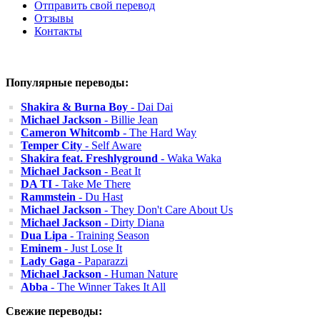
Отправить свой перевод
Отзывы
Контакты
Популярные переводы:
Shakira & Burna Boy
- Dai Dai
Michael Jackson
- Billie Jean
Cameron Whitcomb
- The Hard Way
Temper City
- Self Aware
Shakira feat. Freshlyground
- Waka Waka
Michael Jackson
- Beat It
DA TI
- Take Me There
Rammstein
- Du Hast
Michael Jackson
- They Don't Care About Us
Michael Jackson
- Dirty Diana
Dua Lipa
- Training Season
Eminem
- Just Lose It
Lady Gaga
- Paparazzi
Michael Jackson
- Human Nature
Abba
- The Winner Takes It All
Свежие переводы: