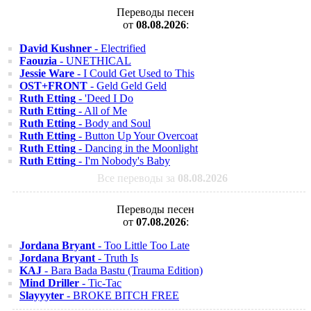
Переводы песен
от
08.08.2026
:
David Kushner
- Electrified
Faouzia
- UNETHICAL
Jessie Ware
- I Could Get Used to This
OST+FRONT
- Geld Geld Geld
Ruth Etting
- 'Deed I Do
Ruth Etting
- All of Me
Ruth Etting
- Body and Soul
Ruth Etting
- Button Up Your Overcoat
Ruth Etting
- Dancing in the Moonlight
Ruth Etting
- I'm Nobody's Baby
Все переводы за
08.08.2026
Переводы песен
от
07.08.2026
:
Jordana Bryant
- Too Little Too Late
Jordana Bryant
- Truth Is
KAJ
- Bara Bada Bastu (Trauma Edition)
Mind Driller
- Tic-Tac
Slayyyter
- BROKE BITCH FREE