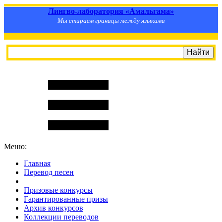
Лингво-лаборатория «Амальгама»
Мы стираем границы между языками
Меню:
Главная
Перевод песен
S
m
i
l
e
R
a
t
e
Призовые конкурсы
Гарантированные призы
Архив конкурсов
Коллекции переводов