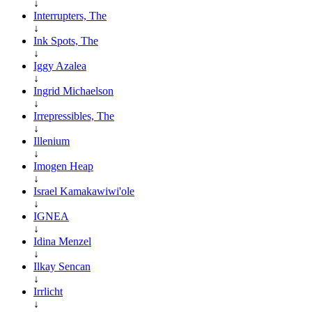
↓
Interrupters, The
↓
Ink Spots, The
↓
Iggy Azalea
↓
Ingrid Michaelson
↓
Irrepressibles, The
↓
Illenium
↓
Imogen Heap
↓
Israel Kamakawiwi'ole
↓
IGNEA
↓
Idina Menzel
↓
Ilkay Sencan
↓
Irrlicht
↓