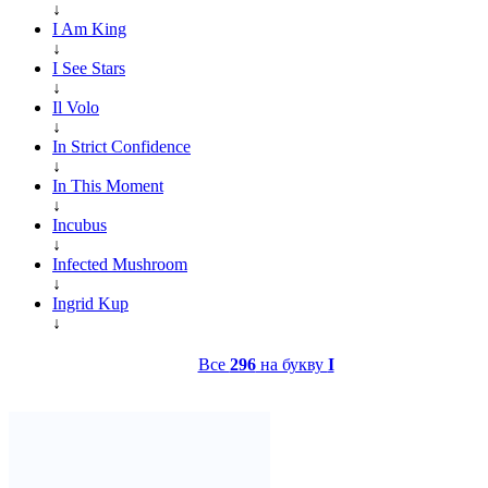
↓
I Am King
↓
I See Stars
↓
Il Volo
↓
In Strict Confidence
↓
In This Moment
↓
Incubus
↓
Infected Mushroom
↓
Ingrid Kup
↓
Все
296
на букву
I