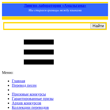
Лингво-лаборатория «Амальгама»
Мы стираем границы между языками
Меню:
Главная
Перевод песен
S
m
i
l
e
R
a
t
e
Призовые конкурсы
Гарантированные призы
Архив конкурсов
Коллекции переводов