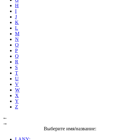
H
I
J
K
L
M
N
O
P
Q
R
S
T
U
V
W
X
Y
Z
←
→
Выберите имя/название:
LANY: