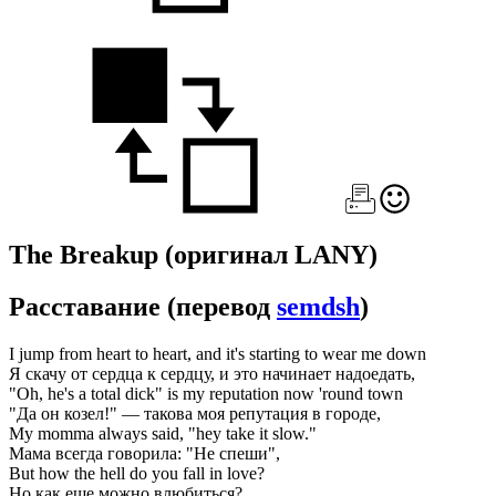
The Breakup
(оригинал LANY)
Расставание
(перевод
semdsh
)
I jump from heart to heart, and it's starting to wear me down
Я скачу от сердца к сердцу, и это начинает надоедать,
"Oh, he's a total dick" is my reputation now 'round town
"Да он козел!" — такова моя репутация в городе,
My momma always said, "hey take it slow."
Мама всегда говорила: "Не спеши",
But how the hell do you fall in love?
Но как еще можно влюбиться?