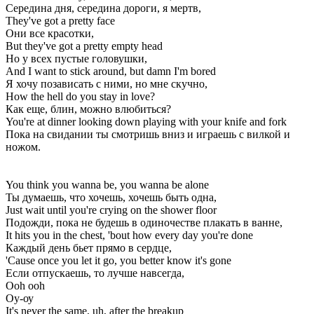
Середина дня, середина дороги, я мертв,
They've got a pretty face
Они все красотки,
But they've got a pretty empty head
Но у всех пустые головушки,
And I want to stick around, but damn I'm bored
Я хочу позависать с ними, но мне скучно,
How the hell do you stay in love?
Как еще, блин, можно влюбиться?
You're at dinner looking down playing with your knife and fork
Пока на свидании ты смотришь вниз и играешь с вилкой и
ножом.
You think you wanna be, you wanna be alone
Ты думаешь, что хочешь, хочешь быть одна,
Just wait until you're crying on the shower floor
Подожди, пока не будешь в одиночестве плакать в ванне,
It hits you in the chest, 'bout how every day you're done
Каждый день бьет прямо в сердце,
'Cause once you let it go, you better know it's gone
Если отпускаешь, то лучше навсегда,
Ooh ooh
Оу-оу
It's never the same, uh, after the breakup