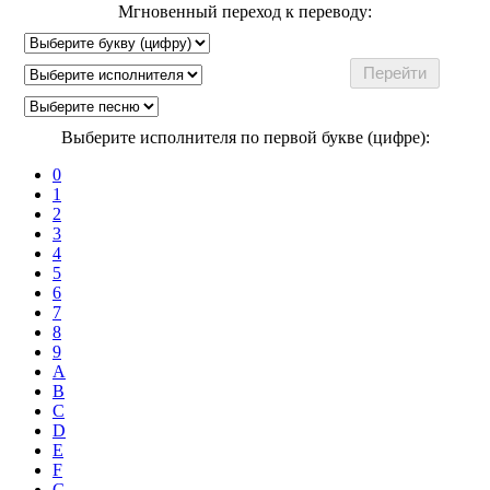
Мгновенный переход к переводу:
Выберите исполнителя по первой букве (цифре):
0
1
2
3
4
5
6
7
8
9
A
B
C
D
E
F
G