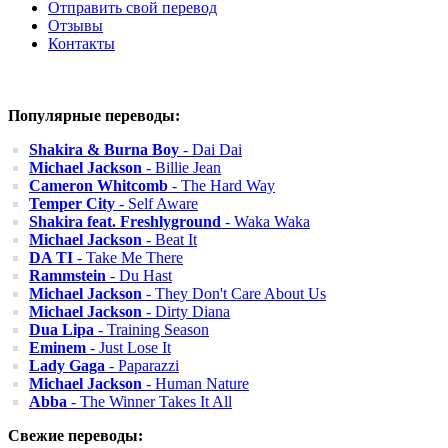
Отправить свой перевод
Отзывы
Контакты
Популярные переводы:
Shakira & Burna Boy
- Dai Dai
Michael Jackson
- Billie Jean
Cameron Whitcomb
- The Hard Way
Temper City
- Self Aware
Shakira feat. Freshlyground
- Waka Waka
Michael Jackson
- Beat It
DA TI
- Take Me There
Rammstein
- Du Hast
Michael Jackson
- They Don't Care About Us
Michael Jackson
- Dirty Diana
Dua Lipa
- Training Season
Eminem
- Just Lose It
Lady Gaga
- Paparazzi
Michael Jackson
- Human Nature
Abba
- The Winner Takes It All
Свежие переводы: