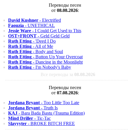
Переводы песен
от
08.08.2026
:
David Kushner
- Electrified
Faouzia
- UNETHICAL
Jessie Ware
- I Could Get Used to This
OST+FRONT
- Geld Geld Geld
Ruth Etting
- 'Deed I Do
Ruth Etting
- All of Me
Ruth Etting
- Body and Soul
Ruth Etting
- Button Up Your Overcoat
Ruth Etting
- Dancing in the Moonlight
Ruth Etting
- I'm Nobody's Baby
Все переводы за
08.08.2026
Переводы песен
от
07.08.2026
:
Jordana Bryant
- Too Little Too Late
Jordana Bryant
- Truth Is
KAJ
- Bara Bada Bastu (Trauma Edition)
Mind Driller
- Tic-Tac
Slayyyter
- BROKE BITCH FREE