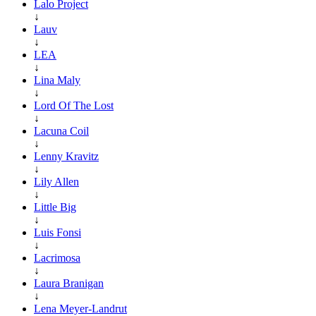
Lalo Project
↓
Lauv
↓
LEA
↓
Lina Maly
↓
Lord Of The Lost
↓
Lacuna Coil
↓
Lenny Kravitz
↓
Lily Allen
↓
Little Big
↓
Luis Fonsi
↓
Lacrimosa
↓
Laura Branigan
↓
Lena Meyer-Landrut