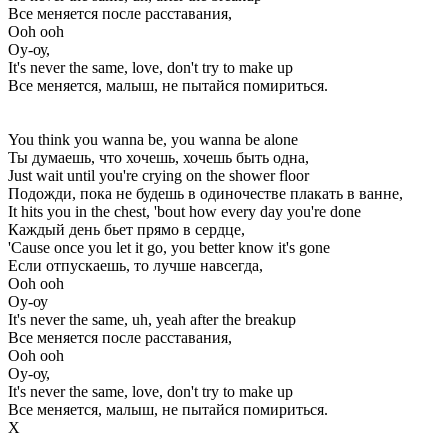
Все меняется после расставания,
Ooh ooh
Оу-оу,
It's never the same, love, don't try to make up
Все меняется, малыш, не пытайся помириться.
You think you wanna be, you wanna be alone
Ты думаешь, что хочешь, хочешь быть одна,
Just wait until you're crying on the shower floor
Подожди, пока не будешь в одиночестве плакать в ванне,
It hits you in the chest, 'bout how every day you're done
Каждый день бьет прямо в сердце,
'Cause once you let it go, you better know it's gone
Если отпускаешь, то лучше навсегда,
Ooh ooh
Оу-оу
It's never the same, uh, yeah after the breakup
Все меняется после расставания,
Ooh ooh
Оу-оу,
It's never the same, love, don't try to make up
Все меняется, малыш, не пытайся помириться.
Х