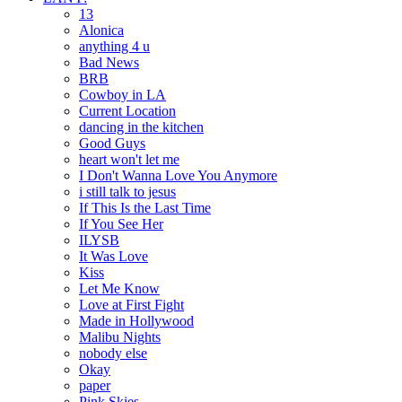
13
Alonica
anything 4 u
Bad News
BRB
Cowboy in LA
Current Location
dancing in the kitchen
Good Guys
heart won't let me
I Don't Wanna Love You Anymore
i still talk to jesus
If This Is the Last Time
If You See Her
ILYSB
It Was Love
Kiss
Let Me Know
Love at First Fight
Made in Hollywood
Malibu Nights
nobody else
Okay
paper
Pink Skies