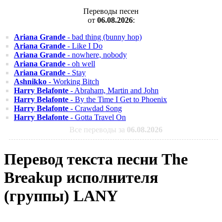
Переводы песен
от
06.08.2026
:
Ariana Grande
- bad thing (bunny hop)
Ariana Grande
- Like I Do
Ariana Grande
- nowhere, nobody
Ariana Grande
- oh well
Ariana Grande
- Stay
Ashnikko
- Working Bitch
Harry Belafonte
- Abraham, Martin and John
Harry Belafonte
- By the Time I Get to Phoenix
Harry Belafonte
- Crawdad Song
Harry Belafonte
- Gotta Travel On
Все переводы за
06.08.2026
Перевод текста песни The
Breakup исполнителя
(группы) LANY