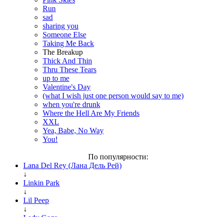
Run
sad
sharing you
Someone Else
Taking Me Back
The Breakup
Thick And Thin
Thru These Tears
up to me
Valentine's Day
(what I wish just one person would say to me)
when you're drunk
Where the Hell Are My Friends
XXL
Yea, Babe, No Way
You!
По популярности:
Lana Del Rey (Лана Дель Рей)
↓
Linkin Park
↓
Lil Peep
↓