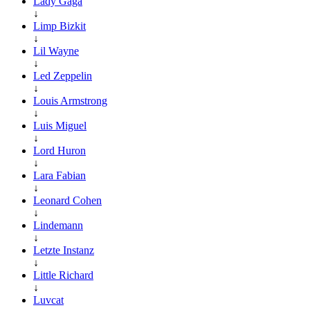
Lady Gaga
↓
Limp Bizkit
↓
Lil Wayne
↓
Led Zeppelin
↓
Louis Armstrong
↓
Luis Miguel
↓
Lord Huron
↓
Lara Fabian
↓
Leonard Cohen
↓
Lindemann
↓
Letzte Instanz
↓
Little Richard
↓
Luvcat