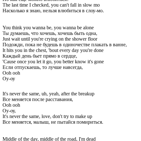
The last time I checked, you can't fall in slow mo
Насколько я знаю, нельзя влюбиться в слоу-мо.
You think you wanna be, you wanna be alone
Ты думаешь, что хочешь, хочешь быть одна,
Just wait until you're crying on the shower floor
Подожди, пока не будешь в одиночестве плакать в ванне,
It hits you in the chest, 'bout every day you're done
Каждый день бьет прямо в сердце,
'Cause once you let it go, you better know it's gone
Если отпускаешь, то лучше навсегда,
Ooh ooh
Оу-оу
It's never the same, uh, yeah, after the breakup
Все меняется после расставания,
Ooh ooh
Оу-оу,
It's never the same, love, don't try to make up
Все меняется, малыш, не пытайся помириться.
Middle of the day, middle of the road, I'm dead