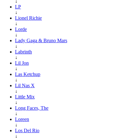
↓
LP
↓
Lionel Richie
↓
Lorde
↓
Lady Gaga & Bruno Mars
↓
Labrinth
↓
Lil Jon
↓
Las Ketchup
↓
Lil Nas X
↓
Little Mix
↓
Long Faces, The
↓
Loreen
↓
Los Del Rio
↓