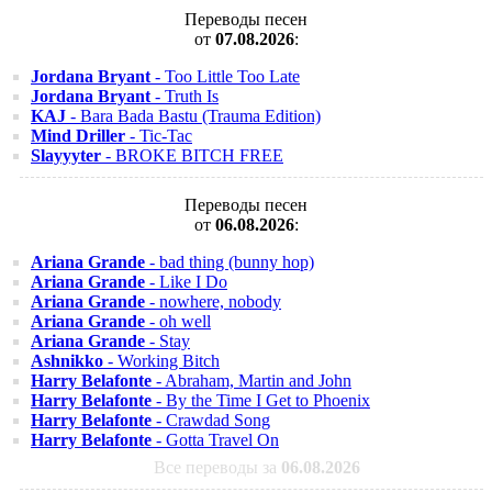
Переводы песен
от
07.08.2026
:
Jordana Bryant
- Too Little Too Late
Jordana Bryant
- Truth Is
KAJ
- Bara Bada Bastu (Trauma Edition)
Mind Driller
- Tic-Tac
Slayyyter
- BROKE BITCH FREE
Переводы песен
от
06.08.2026
:
Ariana Grande
- bad thing (bunny hop)
Ariana Grande
- Like I Do
Ariana Grande
- nowhere, nobody
Ariana Grande
- oh well
Ariana Grande
- Stay
Ashnikko
- Working Bitch
Harry Belafonte
- Abraham, Martin and John
Harry Belafonte
- By the Time I Get to Phoenix
Harry Belafonte
- Crawdad Song
Harry Belafonte
- Gotta Travel On
Все переводы за
06.08.2026