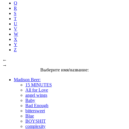
Q
R
S
T
U
V
W
X
Y
Z
←
→
Выберите имя/название:
Madison Beer:
15 MINUTES
All for Love
angel wings
Baby
Bad Enough
bittersweet
Blue
BOYSHIT
complexity