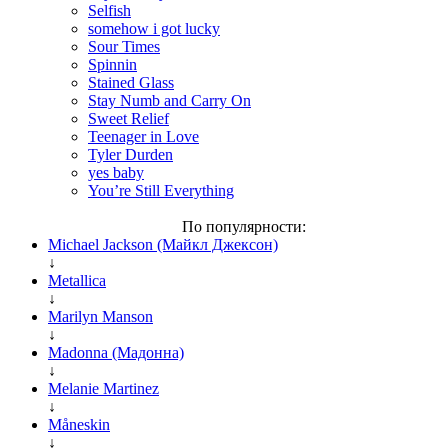
Selfish
somehow i got lucky
Sour Times
Spinnin
Stained Glass
Stay Numb and Carry On
Sweet Relief
Teenager in Love
Tyler Durden
yes baby
You’re Still Everything
По популярности:
Michael Jackson (Майкл Джексон)
↓
Metallica
↓
Marilyn Manson
↓
Madonna (Мадонна)
↓
Melanie Martinez
↓
Måneskin
↓