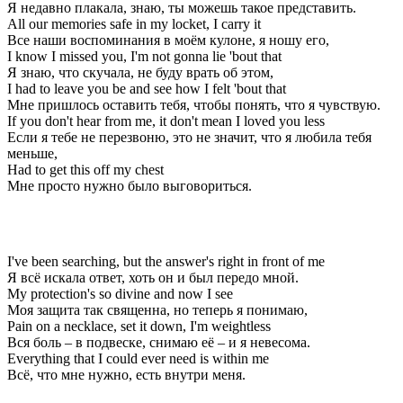
Я недавно плакала, знаю, ты можешь такое представить.
All our memories safe in my locket, I carry it
Все наши воспоминания в моём кулоне, я ношу его,
I know I missed you, I'm not gonna lie 'bout that
Я знаю, что скучала, не буду врать об этом,
I had to leave you be and see how I felt 'bout that
Мне пришлось оставить тебя, чтобы понять, что я чувствую.
If you don't hear from me, it don't mean I loved you less
Если я тебе не перезвоню, это не значит, что я любила тебя
меньше,
Had to get this off my chest
Мне просто нужно было выговориться.
I've been searching, but the answer's right in front of me
Я всё искала ответ, хоть он и был передо мной.
My protection's so divine and now I see
Моя защита так священна, но теперь я понимаю,
Pain on a necklace, set it down, I'm weightless
Вся боль – в подвеске, снимаю её – и я невесома.
Everything that I could ever need is within me
Всё, что мне нужно, есть внутри меня.