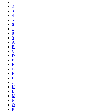
1
2
3
4
5
6
7
8
9
A
B
C
D
E
F
G
H
I
J
K
L
M
N
O
P