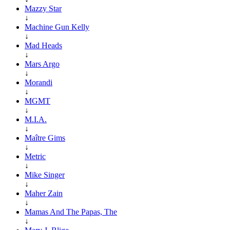
Mazzy Star
↓
Machine Gun Kelly
↓
Mad Heads
↓
Mars Argo
↓
Morandi
↓
MGMT
↓
M.I.A.
↓
Maître Gims
↓
Metric
↓
Mike Singer
↓
Maher Zain
↓
Mamas And The Papas, The
↓