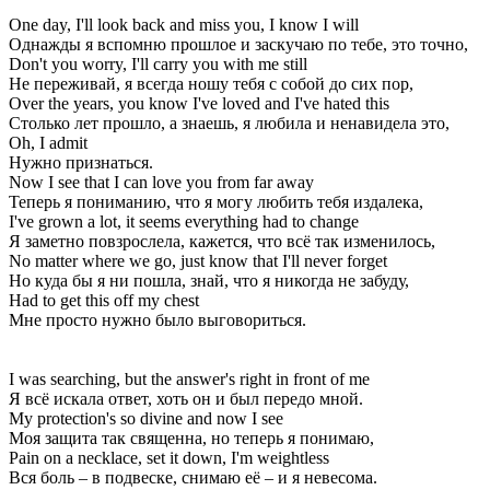
One day, I'll look back and miss you, I know I will
Однажды я вспомню прошлое и заскучаю по тебе, это точно,
Don't you worry, I'll carry you with me still
Не переживай, я всегда ношу тебя с собой до сих пор,
Over the years, you know I've loved and I've hated this
Столько лет прошло, а знаешь, я любила и ненавидела это,
Oh, I admit
Нужно признаться.
Now I see that I can love you from far away
Теперь я пониманию, что я могу любить тебя издалека,
I've grown a lot, it seems everything had to change
Я заметно повзрослела, кажется, что всё так изменилось,
No matter where we go, just know that I'll never forget
Но куда бы я ни пошла, знай, что я никогда не забуду,
Had to get this off my chest
Мне просто нужно было выговориться.
I was searching, but the answer's right in front of me
Я всё искала ответ, хоть он и был передо мной.
My protection's so divine and now I see
Моя защита так священна, но теперь я понимаю,
Pain on a necklace, set it down, I'm weightless
Вся боль – в подвеске, снимаю её – и я невесома.