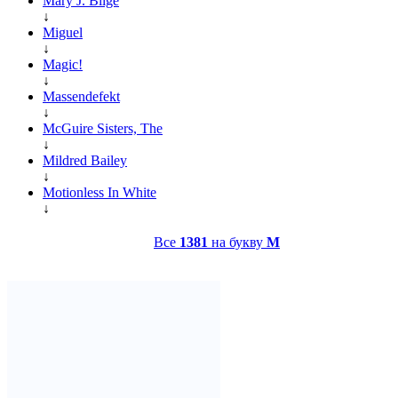
Mary J. Blige
↓
Miguel
↓
Magic!
↓
Massendefekt
↓
McGuire Sisters, The
↓
Mildred Bailey
↓
Motionless In White
↓
Все
1381
на букву
M