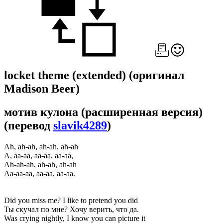
locket theme (extended)
(оригинал
Madison Beer)
мотив кулона (расширенная версия)
(перевод
slavik4289
)
Ah, ah-ah, ah-ah, ah-ah
А, аа-аа, аа-аа, аа-аа,
Ah-ah-ah, ah-ah, ah-ah
Аа-аа-аа, аа-аа, аа-аа.
Did you miss me? I like to pretend you did
Ты скучал по мне? Хочу верить, что да.
Was crying nightly, I know you can picture it