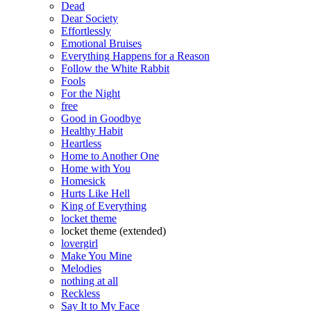
Dead
Dear Society
Effortlessly
Emotional Bruises
Everything Happens for a Reason
Follow the White Rabbit
Fools
For the Night
free
Good in Goodbye
Healthy Habit
Heartless
Home to Another One
Home with You
Homesick
Hurts Like Hell
King of Everything
locket theme
locket theme (extended)
lovergirl
Make You Mine
Melodies
nothing at all
Reckless
Say It to My Face