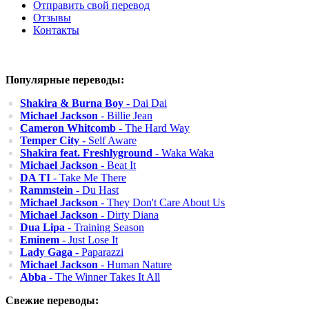
Отправить свой перевод
Отзывы
Контакты
Популярные переводы:
Shakira & Burna Boy
- Dai Dai
Michael Jackson
- Billie Jean
Cameron Whitcomb
- The Hard Way
Temper City
- Self Aware
Shakira feat. Freshlyground
- Waka Waka
Michael Jackson
- Beat It
DA TI
- Take Me There
Rammstein
- Du Hast
Michael Jackson
- They Don't Care About Us
Michael Jackson
- Dirty Diana
Dua Lipa
- Training Season
Eminem
- Just Lose It
Lady Gaga
- Paparazzi
Michael Jackson
- Human Nature
Abba
- The Winner Takes It All
Свежие переводы: