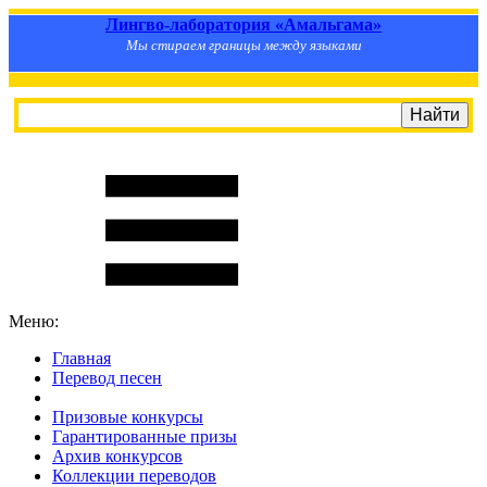
Лингво-лаборатория «Амальгама»
Мы стираем границы между языками
Меню:
Главная
Перевод песен
S
m
i
l
e
R
a
t
e
Призовые конкурсы
Гарантированные призы
Архив конкурсов
Коллекции переводов