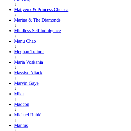
↓
Mattyeux & Princess Chelsea
↓
Marina & The Diamonds
↓
Mindless Self Indulgence
↓
Manu Chao
↓
Meghan Trainor
↓
Maria Voskania
↓
Massive Attack
↓
Marvin Gaye
↓
Mika
↓
Madcon
↓
Michael Bublé
↓
Mantus
↓