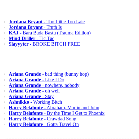
Jordana Bryant
- Too Little Too Late
Jordana Bryant
- Truth Is
KAJ
- Bara Bada Bastu (Trauma Edition)
Mind Driller
- Tic-Tac
Slayyyter
- BROKE BITCH FREE
Ariana Grande
- bad thing (bunny hop)
Ariana Grande
- Like I Do
Ariana Grande
- nowhere, nobody
Ariana Grande
- oh well
Ariana Grande
- Stay
Ashnikko
- Working Bitch
Harry Belafonte
- Abraham, Martin and John
Harry Belafonte
- By the Time I Get to Phoenix
Harry Belafonte
- Crawdad Song
Harry Belafonte
- Gotta Travel On