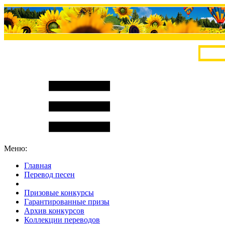
Меню:
Главная
Перевод песен
S
m
i
l
e
R
a
t
e
Призовые конкурсы
Гарантированные призы
Архив конкурсов
Коллекции переводов