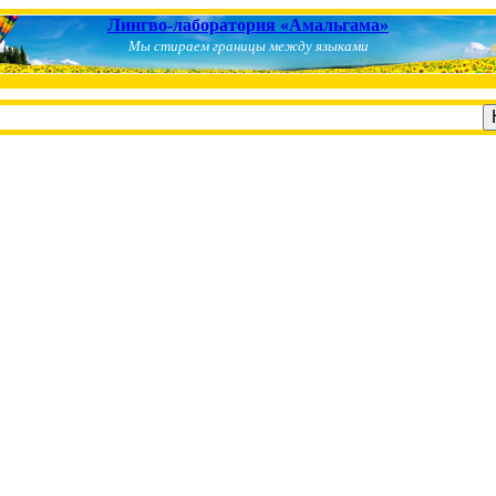
Лингво-лаборатория «Амальгама»
Мы стираем границы между языками