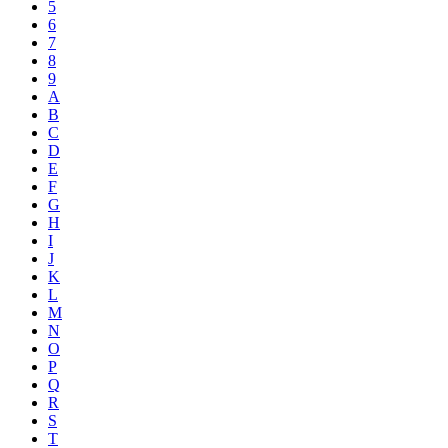
5
6
7
8
9
A
B
C
D
E
F
G
H
I
J
K
L
M
N
O
P
Q
R
S
T