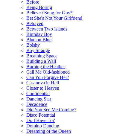
Before
Being Boring
Believe / Song for Guy*
Bet She's Not Your Girlfriend
Betrayed
Between Two Islands
Birthday Boy
Blue on Blue
Bolshy
Boy Strange
Breathing Space
Building a Wall
Burning the Heather
Call Me Old-fashioned
Can You Forgive Her?
Casanova in Hell
Closer to Heaven
Confidential
Dancing Star
Decadence
Did You See Me Coming?
Disco Potential
Do I Have To?
Domino Dancing
Dreaming of the Queen