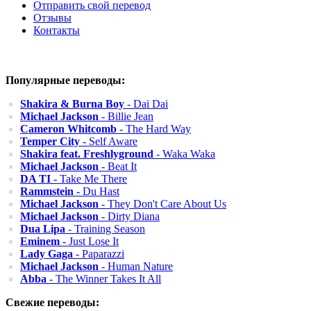
Отправить свой перевод
Отзывы
Контакты
Популярные переводы:
Shakira & Burna Boy
- Dai Dai
Michael Jackson
- Billie Jean
Cameron Whitcomb
- The Hard Way
Temper City
- Self Aware
Shakira feat. Freshlyground
- Waka Waka
Michael Jackson
- Beat It
DA TI
- Take Me There
Rammstein
- Du Hast
Michael Jackson
- They Don't Care About Us
Michael Jackson
- Dirty Diana
Dua Lipa
- Training Season
Eminem
- Just Lose It
Lady Gaga
- Paparazzi
Michael Jackson
- Human Nature
Abba
- The Winner Takes It All
Свежие переводы: