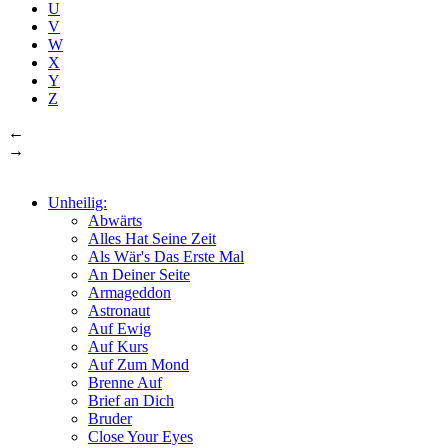
U
V
W
X
Y
Z
←
→
Unheilig:
Abwärts
Alles Hat Seine Zeit
Als Wär's Das Erste Mal
An Deiner Seite
Armageddon
Astronaut
Auf Ewig
Auf Kurs
Auf Zum Mond
Brenne Auf
Brief an Dich
Bruder
Close Your Eyes