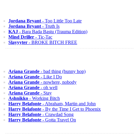
Jordana Bryant
- Too Little Too Late
Jordana Bryant
- Truth Is
KAJ
- Bara Bada Bastu (Trauma Edition)
Mind Driller
- Tic-Tac
Slayyyter
- BROKE BITCH FREE
Ariana Grande
- bad thing (bunny hop)
Ariana Grande
- Like I Do
Ariana Grande
- nowhere, nobody
Ariana Grande
- oh well
Ariana Grande
- Stay
Ashnikko
- Working Bitch
Harry Belafonte
- Abraham, Martin and John
Harry Belafonte
- By the Time I Get to Phoenix
Harry Belafonte
- Crawdad Song
Harry Belafonte
- Gotta Travel On