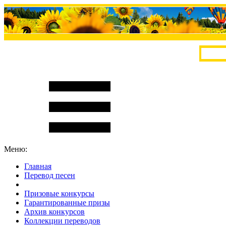
Меню:
Главная
Перевод песен
S
m
i
l
e
R
a
t
e
Призовые конкурсы
Гарантированные призы
Архив конкурсов
Коллекции переводов