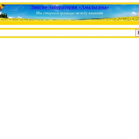
Лингво-лаборатория «Амальгама»
Мы стираем границы между языками