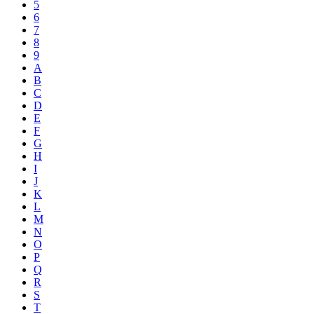
5
6
7
8
9
A
B
C
D
E
F
G
H
I
J
K
L
M
N
O
P
Q
R
S
T