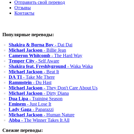
Отправить свой перевод
Отзывы
Контакты
Популярные переводы:
Shakira & Burna Boy
- Dai Dai
Michael Jackson
- Billie Jean
Cameron Whitcomb
- The Hard Way
Temper City
- Self Aware
Shakira feat. Freshlyground
- Waka Waka
Michael Jackson
- Beat It
DA TI
- Take Me There
Rammstein
- Du Hast
Michael Jackson
- They Don't Care About Us
Michael Jackson
- Dirty Diana
Dua Lipa
- Training Season
Eminem
- Just Lose It
Lady Gaga
- Paparazzi
Michael Jackson
- Human Nature
Abba
- The Winner Takes It All
Свежие переводы: