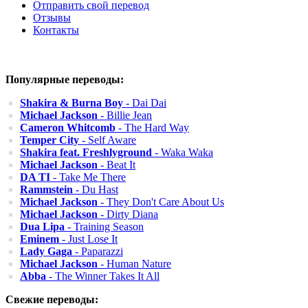
Отправить свой перевод
Отзывы
Контакты
Популярные переводы:
Shakira & Burna Boy
- Dai Dai
Michael Jackson
- Billie Jean
Cameron Whitcomb
- The Hard Way
Temper City
- Self Aware
Shakira feat. Freshlyground
- Waka Waka
Michael Jackson
- Beat It
DA TI
- Take Me There
Rammstein
- Du Hast
Michael Jackson
- They Don't Care About Us
Michael Jackson
- Dirty Diana
Dua Lipa
- Training Season
Eminem
- Just Lose It
Lady Gaga
- Paparazzi
Michael Jackson
- Human Nature
Abba
- The Winner Takes It All
Свежие переводы: