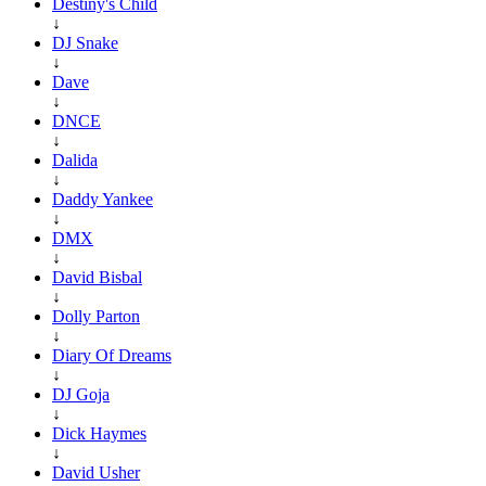
Destiny's Child
↓
DJ Snake
↓
Dave
↓
DNCE
↓
Dalida
↓
Daddy Yankee
↓
DMX
↓
David Bisbal
↓
Dolly Parton
↓
Diary Of Dreams
↓
DJ Goja
↓
Dick Haymes
↓
David Usher