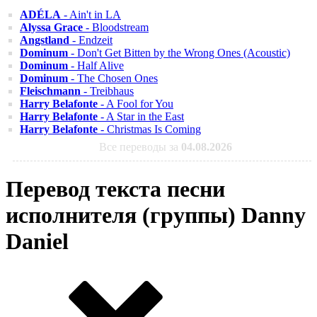
ADÉLA
- Ain't in LA
Alyssa Grace
- Bloodstream
Angstland
- Endzeit
Dominum
- Don't Get Bitten by the Wrong Ones (Acoustic)
Dominum
- Half Alive
Dominum
- The Chosen Ones
Fleischmann
- Treibhaus
Harry Belafonte
- A Fool for You
Harry Belafonte
- A Star in the East
Harry Belafonte
- Christmas Is Coming
Все переводы за
04.08.2026
Перевод текста песни
исполнителя (группы) Danny
Daniel