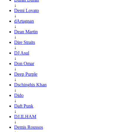
↓
Demi Lovato
↓
dArtagnan
↓
Dean Martin
↓
Dire Straits
↓
DJ Asul
↓
Don Omar
↓
Deep Purple
↓
Dschinghis Khan
↓
Dido
↓
Daft Punk
↓
DJ.ILHAM
↓
Demis Roussos