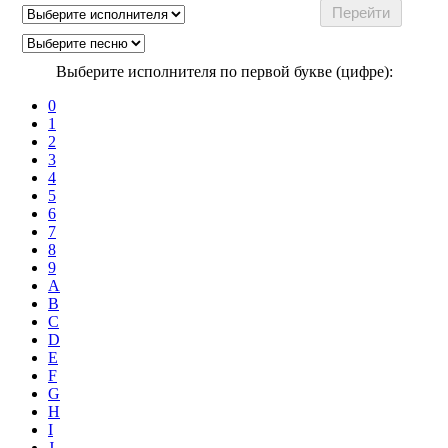
Выберите исполнителя по первой букве (цифре):
0
1
2
3
4
5
6
7
8
9
A
B
C
D
E
F
G
H
I
J