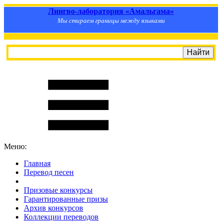
Лингво-лаборатория «Амальгама»
Мы стираем границы между языками
Меню:
Главная
Перевод песен
S
m
i
l
e
R
a
t
e
Призовые конкурсы
Гарантированные призы
Архив конкурсов
Коллекции переводов