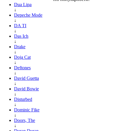
Dua Lipa
↓
Depeche Mode
↓
DA TI
↓
Das Ich
↓
Drake
↓
Doja Cat
↓
Deftones
↓
David Guetta
↓
David Bowie
↓
Disturbed
↓
Dominic Fike
↓
Doors, The
↓
Duran Duran