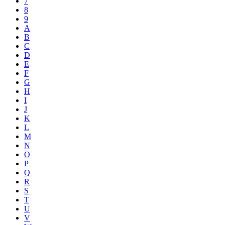
7
8
9
A
B
C
D
E
F
G
H
I
J
K
L
M
N
O
P
Q
R
S
T
U
V