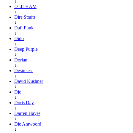
↓
DJ.ILHAM
↓
Dire Straits
↓
Daft Punk
↓
Dido
↓
Deep Purple
↓
Dorian
↓
Desireless
↓
David Kushner
↓
Djo
↓
Doris Day
↓
Darren Hayes
↓
Die Antwoord
↓