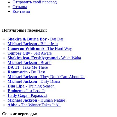
Отправить свой перевод
Отзывы
Контакты
Популярные переводы:
Shakira & Burna Boy
- Dai Dai
Michael Jackson
- Billie Jean
Cameron Whitcomb
- The Hard Way
Temper City
- Self Aware
Shakira feat. Freshlyground
- Waka Waka
Michael Jackson
- Beat It
DA TI
- Take Me There
Rammstein
- Du Hast
Michael Jackson
- They Don't Care About Us
Michael Jackson
- Dirty Diana
Dua Lipa
- Training Season
Eminem
- Just Lose It
Lady Gaga
- Paparazzi
Michael Jackson
- Human Nature
Abba
- The Winner Takes It All
Свежие переводы: