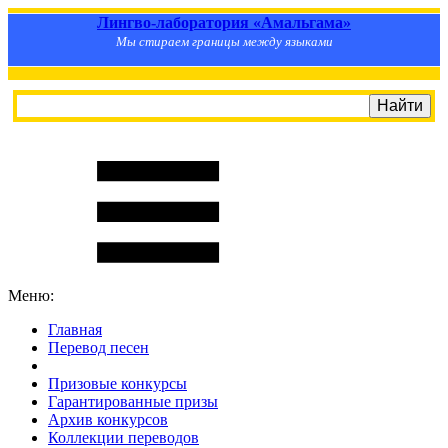
Лингво-лаборатория «Амальгама»
Мы стираем границы между языками
Меню:
Главная
Перевод песен
S
m
i
l
e
R
a
t
e
Призовые конкурсы
Гарантированные призы
Архив конкурсов
Коллекции переводов