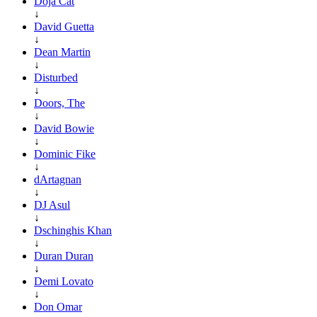
Doja Cat
↓
David Guetta
↓
Dean Martin
↓
Disturbed
↓
Doors, The
↓
David Bowie
↓
Dominic Fike
↓
dArtagnan
↓
DJ Asul
↓
Dschinghis Khan
↓
Duran Duran
↓
Demi Lovato
↓
Don Omar