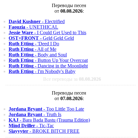
Переводы песен
от
08.08.2026
:
David Kushner
- Electrified
Faouzia
- UNETHICAL
Jessie Ware
- I Could Get Used to This
OST+FRONT
- Geld Geld Geld
Ruth Etting
- 'Deed I Do
Ruth Etting
- All of Me
Ruth Etting
- Body and Soul
Ruth Etting
- Button Up Your Overcoat
Ruth Etting
- Dancing in the Moonlight
Ruth Etting
- I'm Nobody's Baby
Все переводы за
08.08.2026
Переводы песен
от
07.08.2026
:
Jordana Bryant
- Too Little Too Late
Jordana Bryant
- Truth Is
KAJ
- Bara Bada Bastu (Trauma Edition)
Mind Driller
- Tic-Tac
Slayyyter
- BROKE BITCH FREE