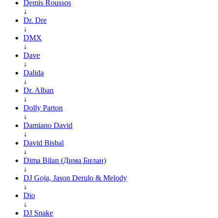
Demis Roussos
↓
Dr. Dre
↓
DMX
↓
Dave
↓
Dalida
↓
Dr. Alban
↓
Dolly Parton
↓
Damiano David
↓
David Bisbal
↓
Dima Bilan (Дима Билан)
↓
DJ Goja, Jason Derulo & Melody
↓
Dio
↓
DJ Snake