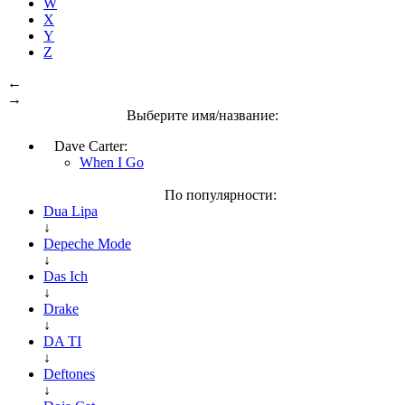
W
X
Y
Z
←
→
Выберите имя/название:
Dave Carter:
When I Go
По популярности:
Dua Lipa
↓
Depeche Mode
↓
Das Ich
↓
Drake
↓
DA TI
↓
Deftones
↓