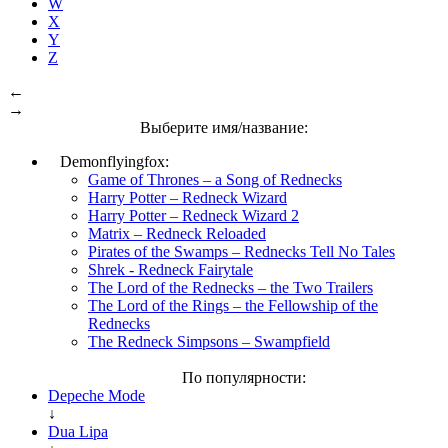
W
X
Y
Z
←
→
Выберите имя/название:
Demonflyingfox:
Game of Thrones – a Song of Rednecks
Harry Potter – Redneck Wizard
Harry Potter – Redneck Wizard 2
Matrix – Redneck Reloaded
Pirates of the Swamps – Rednecks Tell No Tales
Shrek - Redneck Fairytale
The Lord of the Rednecks – the Two Trailers
The Lord of the Rings – the Fellowship of the
Rednecks
The Redneck Simpsons – Swampfield
По популярности:
Depeche Mode
↓
Dua Lipa