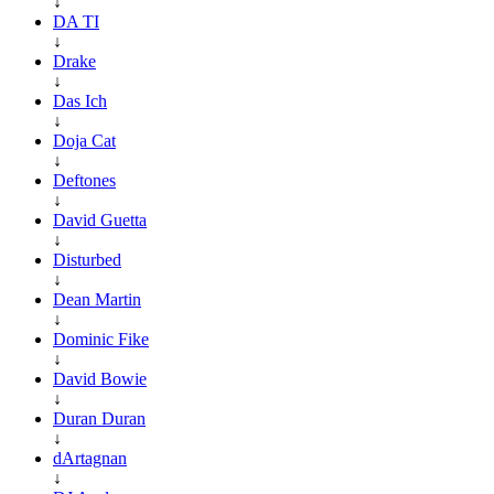
↓
DA TI
↓
Drake
↓
Das Ich
↓
Doja Cat
↓
Deftones
↓
David Guetta
↓
Disturbed
↓
Dean Martin
↓
Dominic Fike
↓
David Bowie
↓
Duran Duran
↓
dArtagnan
↓