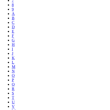
7
8
9
A
B
C
D
E
F
G
H
I
J
K
L
M
N
O
P
Q
R
S
T
U
V