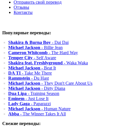
Отправить свой перевод
Отзывы
Контакты
Популярные переводы:
Shakira & Burna Boy
- Dai Dai
Michael Jackson
- Billie Jean
Cameron Whitcomb
- The Hard Way
Temper City
- Self Aware
Shakira feat. Freshlyground
- Waka Waka
Michael Jackson
- Beat It
DA TI
- Take Me There
Rammstein
- Du Hast
Michael Jackson
- They Don't Care About Us
Michael Jackson
- Dirty Diana
Dua Lipa
- Training Season
Eminem
- Just Lose It
Lady Gaga
- Paparazzi
Michael Jackson
- Human Nature
Abba
- The Winner Takes It All
Свежие переводы: