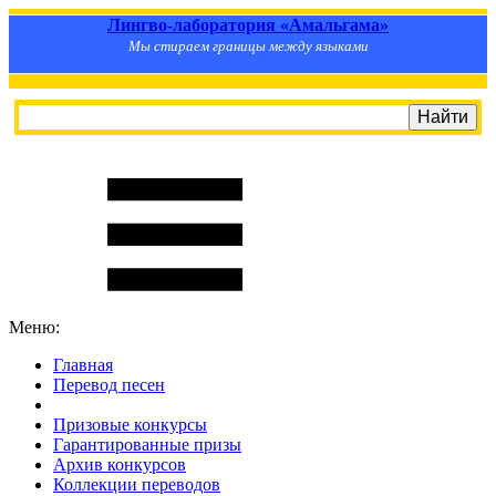
Лингво-лаборатория «Амальгама»
Мы стираем границы между языками
Меню:
Главная
Перевод песен
S
m
i
l
e
R
a
t
e
Призовые конкурсы
Гарантированные призы
Архив конкурсов
Коллекции переводов