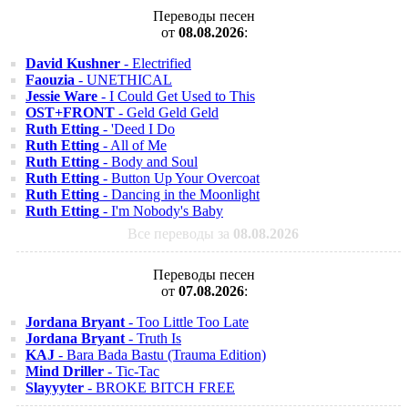
Переводы песен
от
08.08.2026
:
David Kushner
- Electrified
Faouzia
- UNETHICAL
Jessie Ware
- I Could Get Used to This
OST+FRONT
- Geld Geld Geld
Ruth Etting
- 'Deed I Do
Ruth Etting
- All of Me
Ruth Etting
- Body and Soul
Ruth Etting
- Button Up Your Overcoat
Ruth Etting
- Dancing in the Moonlight
Ruth Etting
- I'm Nobody's Baby
Все переводы за
08.08.2026
Переводы песен
от
07.08.2026
:
Jordana Bryant
- Too Little Too Late
Jordana Bryant
- Truth Is
KAJ
- Bara Bada Bastu (Trauma Edition)
Mind Driller
- Tic-Tac
Slayyyter
- BROKE BITCH FREE