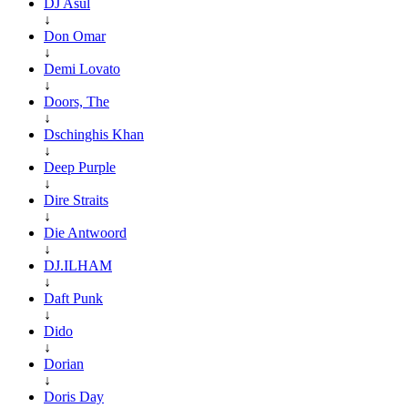
DJ Asul
↓
Don Omar
↓
Demi Lovato
↓
Doors, The
↓
Dschinghis Khan
↓
Deep Purple
↓
Dire Straits
↓
Die Antwoord
↓
DJ.ILHAM
↓
Daft Punk
↓
Dido
↓
Dorian
↓
Doris Day