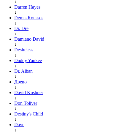
↓
Darren Hayes
↓
Demis Roussos
↓
Dr. Dre
↓
Damiano David
↓
Desireless
↓
Daddy Yankee
↓
Dr. Alban
↓
Древо
↓
David Kushner
↓
Don Toliver
↓
Destiny's Child
↓
Dave
↓