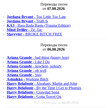
Переводы песен
от
07.08.2026
:
Jordana Bryant
- Too Little Too Late
Jordana Bryant
- Truth Is
KAJ
- Bara Bada Bastu (Trauma Edition)
Mind Driller
- Tic-Tac
Slayyyter
- BROKE BITCH FREE
Переводы песен
от
06.08.2026
:
Ariana Grande
- bad thing (bunny hop)
Ariana Grande
- Like I Do
Ariana Grande
- nowhere, nobody
Ariana Grande
- oh well
Ariana Grande
- Stay
Ashnikko
- Working Bitch
Harry Belafonte
- Abraham, Martin and John
Harry Belafonte
- By the Time I Get to Phoenix
Harry Belafonte
- Crawdad Song
Harry Belafonte
- Gotta Travel On
Все переводы за
06.08.2026