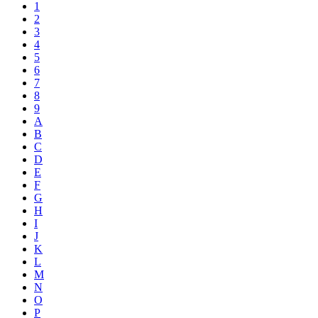
1
2
3
4
5
6
7
8
9
A
B
C
D
E
F
G
H
I
J
K
L
M
N
O
P