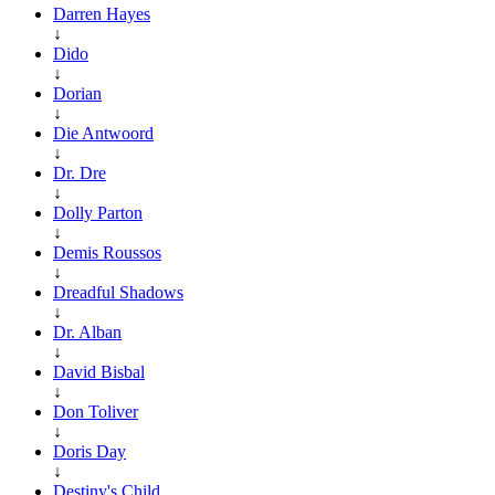
Darren Hayes
↓
Dido
↓
Dorian
↓
Die Antwoord
↓
Dr. Dre
↓
Dolly Parton
↓
Demis Roussos
↓
Dreadful Shadows
↓
Dr. Alban
↓
David Bisbal
↓
Don Toliver
↓
Doris Day
↓
Destiny's Child