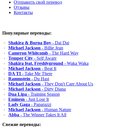
Отправить свой перевод
Отзывы
Контакты
Популярные переводы:
Shakira & Burna Boy
- Dai Dai
Michael Jackson
- Billie Jean
Cameron Whitcomb
- The Hard Way
Temper City
- Self Aware
Shakira feat. Freshlyground
- Waka Waka
Michael Jackson
- Beat It
DA TI
- Take Me There
Rammstein
- Du Hast
Michael Jackson
- They Don't Care About Us
Michael Jackson
- Dirty Diana
Dua Lipa
- Training Season
Eminem
- Just Lose It
Lady Gaga
- Paparazzi
Michael Jackson
- Human Nature
Abba
- The Winner Takes It All
Свежие переводы: