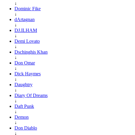
↓
Dominic Fike
↓
dArtagnan
↓
DJ.ILHAM
↓
Demi Lovato
↓
Dschinghis Khan
↓
Don Omar
↓
Dick Haymes
↓
Daughtry
↓
Diary Of Dreams
↓
Daft Punk
↓
Demon
↓
Don Diablo
↓