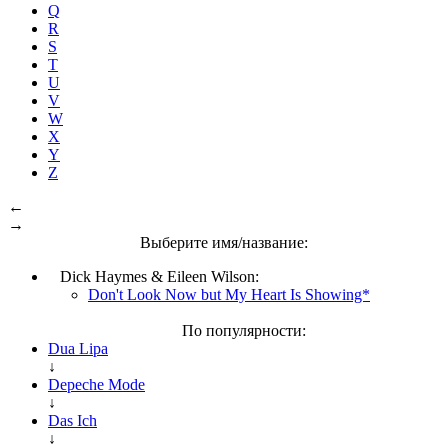
Q
R
S
T
U
V
W
X
Y
Z
←
→
Выберите имя/название:
Dick Haymes & Eileen Wilson:
Don't Look Now but My Heart Is Showing*
По популярности:
Dua Lipa
↓
Depeche Mode
↓
Das Ich
↓