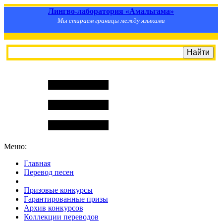
Лингво-лаборатория «Амальгама»
Мы стираем границы между языками
Меню:
Главная
Перевод песен
S
m
i
l
e
R
a
t
e
Призовые конкурсы
Гарантированные призы
Архив конкурсов
Коллекции переводов