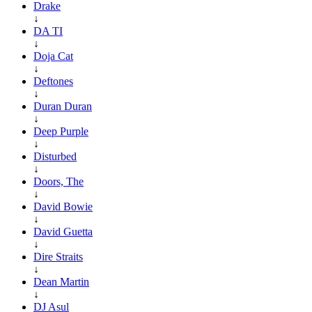
Drake
↓
DA TI
↓
Doja Cat
↓
Deftones
↓
Duran Duran
↓
Deep Purple
↓
Disturbed
↓
Doors, The
↓
David Bowie
↓
David Guetta
↓
Dire Straits
↓
Dean Martin
↓
DJ Asul