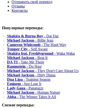
Отправить свой перевод
Отзывы
Контакты
Популярные переводы:
Shakira & Burna Boy
- Dai Dai
Michael Jackson
- Billie Jean
Cameron Whitcomb
- The Hard Way
Temper City
- Self Aware
Shakira feat. Freshlyground
- Waka Waka
Michael Jackson
- Beat It
DA TI
- Take Me There
Rammstein
- Du Hast
Michael Jackson
- They Don't Care About Us
Michael Jackson
- Dirty Diana
Dua Lipa
- Training Season
Eminem
- Just Lose It
Lady Gaga
- Paparazzi
Michael Jackson
- Human Nature
Abba
- The Winner Takes It All
Свежие переводы: