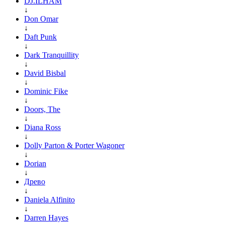
DJ.ILHAM
↓
Don Omar
↓
Daft Punk
↓
Dark Tranquillity
↓
David Bisbal
↓
Dominic Fike
↓
Doors, The
↓
Diana Ross
↓
Dolly Parton & Porter Wagoner
↓
Dorian
↓
Древо
↓
Daniela Alfinito
↓
Darren Hayes