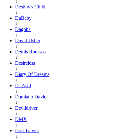
↓
Destiny's Child
↓
DaBaby
↓
Dagoba
↓
David Usher
↓
Demis Roussos
↓
Desireless
↓
Diary Of Dreams
↓
DJ Asul
↓
Damiano David
↓
Devildriver
↓
DMX
↓
Don Toliver
↓