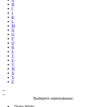
H
I
J
K
L
M
N
O
P
Q
R
S
T
U
V
W
X
Y
Z
←
→
Выберите имя/название:
Drake White: