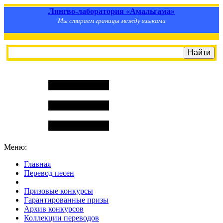
Лингво-лаборатория «Амальгама»
Мы стираем границы между языками
Меню:
Главная
Перевод песен
S
m
i
l
e
R
a
t
e
Призовые конкурсы
Гарантированные призы
Архив конкурсов
Коллекции переводов