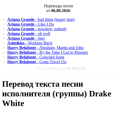
Переводы песен
от
06.08.2026
:
Ariana Grande
- bad thing (bunny hop)
Ariana Grande
- Like I Do
Ariana Grande
- nowhere, nobody
Ariana Grande
- oh well
Ariana Grande
- Stay
Ashnikko
- Working Bitch
Harry Belafonte
- Abraham, Martin and John
Harry Belafonte
- By the Time I Get to Phoenix
Harry Belafonte
- Crawdad Song
Harry Belafonte
- Gotta Travel On
Все переводы за
06.08.2026
Перевод текста песни
исполнителя (группы) Drake
White