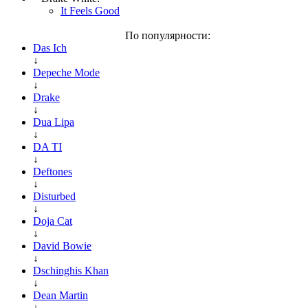
It Feels Good
По популярности:
Das Ich
↓
Depeche Mode
↓
Drake
↓
Dua Lipa
↓
DA TI
↓
Deftones
↓
Disturbed
↓
Doja Cat
↓
David Bowie
↓
Dschinghis Khan
↓
Dean Martin
↓