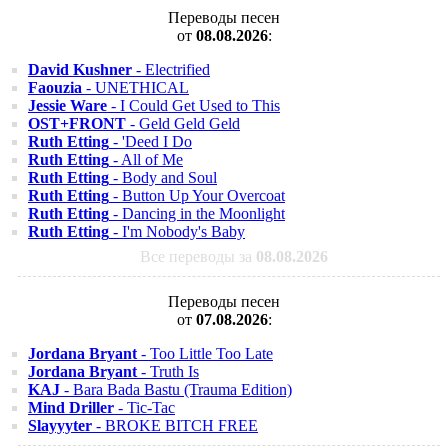
Переводы песен
от
08.08.2026
:
David Kushner
- Electrified
Faouzia
- UNETHICAL
Jessie Ware
- I Could Get Used to This
OST+FRONT
- Geld Geld Geld
Ruth Etting
- 'Deed I Do
Ruth Etting
- All of Me
Ruth Etting
- Body and Soul
Ruth Etting
- Button Up Your Overcoat
Ruth Etting
- Dancing in the Moonlight
Ruth Etting
- I'm Nobody's Baby
Все переводы за
08.08.2026
Переводы песен
от
07.08.2026
:
Jordana Bryant
- Too Little Too Late
Jordana Bryant
- Truth Is
KAJ
- Bara Bada Bastu (Trauma Edition)
Mind Driller
- Tic-Tac
Slayyyter
- BROKE BITCH FREE