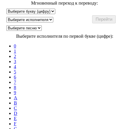
Мгновенный переход к переводу:
Выберите исполнителя по первой букве (цифре):
0
1
2
3
4
5
6
7
8
9
A
B
C
D
E
F
G