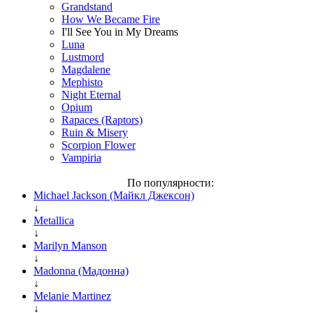
Grandstand
How We Became Fire
I'll See You in My Dreams
Luna
Lustmord
Magdalene
Mephisto
Night Eternal
Opium
Rapaces (Raptors)
Ruin & Misery
Scorpion Flower
Vampiria
По популярности:
Michael Jackson (Майкл Джексон)
↓
Metallica
↓
Marilyn Manson
↓
Madonna (Мадонна)
↓
Melanie Martinez
↓