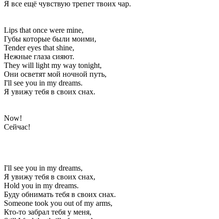
Я все ещё чувствую трепет твоих чар.
Lips that once were mine,
Губы которые были моими,
Tender eyes that shine,
Нежные глаза сияют.
They will light my way tonight,
Они осветят мой ночной путь,
I'll see you in my dreams.
Я увижу тебя в своих снах.
Now!
Сейчас!
I'll see you in my dreams,
Я увижу тебя в своих снах,
Hold you in my dreams.
Буду обнимать тебя в своих снах.
Someone took you out of my arms,
Кто-то забрал тебя у меня,