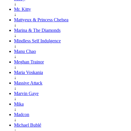
↓
Mr. Kitty
↓
Mattyeux & Princess Chelsea
↓
Marina & The Diamonds
↓
Mindless Self Indulgence
↓
Manu Chao
↓
Meghan Trainor
↓
Maria Voskania
↓
Massive Attack
↓
Marvin Gaye
↓
Mika
↓
Madcon
↓
Michael Bublé
↓