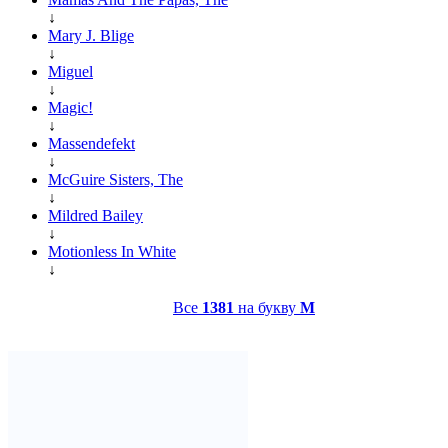
↓
Mary J. Blige
↓
Miguel
↓
Magic!
↓
Massendefekt
↓
McGuire Sisters, The
↓
Mildred Bailey
↓
Motionless In White
↓
Все
1381
на букву
M