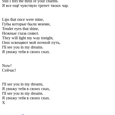
Still I feel the thrill of your charms.
Я все ещё чувствую трепет твоих чар.
Lips that once were mine,
Губы которые были моими,
Tender eyes that shine,
Нежные глаза сияют.
They will light my way tonight,
Они освещяют мой ночной путь,
I'll see you in my dreams.
Я увижу тебя в своих снах.
Now!
Сейчас!
I'll see you in my dreams,
Я увижу тебя в своих снах,
I'll see you in my dreams.
Я увижу тебя в своих снах.
Х