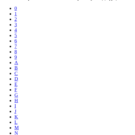
0
1
2
3
4
5
6
7
8
9
A
B
C
D
E
F
G
H
I
J
K
L
M
N