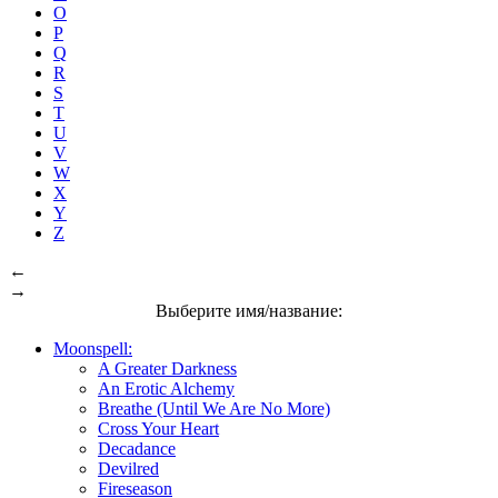
O
P
Q
R
S
T
U
V
W
X
Y
Z
←
→
Выберите имя/название:
Moonspell:
A Greater Darkness
An Erotic Alchemy
Breathe (Until We Are No More)
Cross Your Heart
Decadance
Devilred
Fireseason