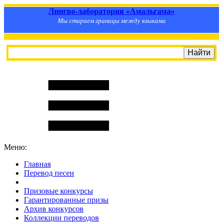
Лингво-лаборатория «Амальгама»
Мы стираем границы между языками
Меню:
Главная
Перевод песен
S
m
i
l
e
R
a
t
e
Призовые конкурсы
Гарантированные призы
Архив конкурсов
Коллекции переводов