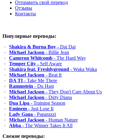
Отправить свой перевод
Отзывы
Контакты
Популярные переводы:
Shakira & Burna Boy
- Dai Dai
Michael Jackson
- Billie Jean
Cameron Whitcomb
- The Hard Way
Temper City
- Self Aware
Shakira feat. Freshlyground
- Waka Waka
Michael Jackson
- Beat It
DA TI
- Take Me There
Rammstein
- Du Hast
Michael Jackson
- They Don't Care About Us
Michael Jackson
- Dirty Diana
Dua Lipa
- Training Season
Eminem
- Just Lose It
Lady Gaga
- Paparazzi
Michael Jackson
- Human Nature
Abba
- The Winner Takes It All
Свежие переводы: