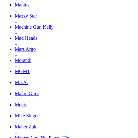
Mantus
↓
Mazzy Star
↓
Machine Gun Kelly
↓
Mad Heads
↓
Mars Argo
↓
Morandi
↓
MGMT
↓
M.I.A.
↓
Maître Gims
↓
Metric
↓
Mike Singer
↓
Maher Zain
↓
Mamas And The Papas, The