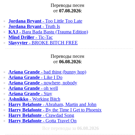
Переводы песен
от
07.08.2026
:
Jordana Bryant
- Too Little Too Late
Jordana Bryant
- Truth Is
KAJ
- Bara Bada Bastu (Trauma Edition)
Mind Driller
- Tic-Tac
Slayyyter
- BROKE BITCH FREE
Переводы песен
от
06.08.2026
:
Ariana Grande
- bad thing (bunny hop)
Ariana Grande
- Like I Do
Ariana Grande
- nowhere, nobody
Ariana Grande
- oh well
Ariana Grande
- Stay
Ashnikko
- Working Bitch
Harry Belafonte
- Abraham, Martin and John
Harry Belafonte
- By the Time I Get to Phoenix
Harry Belafonte
- Crawdad Song
Harry Belafonte
- Gotta Travel On
Все переводы за
06.08.2026