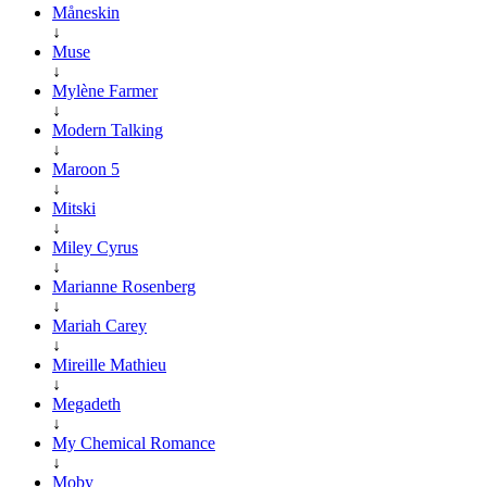
Måneskin
↓
Muse
↓
Mylène Farmer
↓
Modern Talking
↓
Maroon 5
↓
Mitski
↓
Miley Cyrus
↓
Marianne Rosenberg
↓
Mariah Carey
↓
Mireille Mathieu
↓
Megadeth
↓
My Chemical Romance
↓
Moby