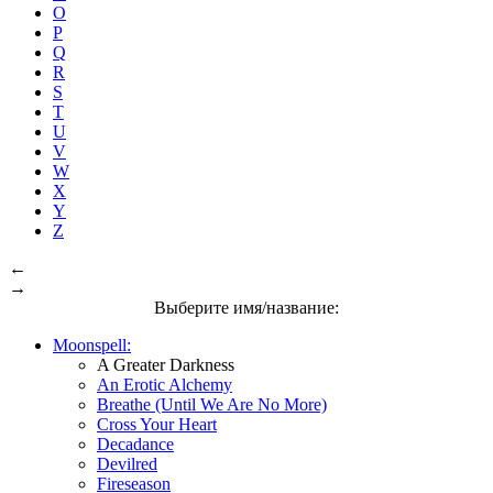
O
P
Q
R
S
T
U
V
W
X
Y
Z
←
→
Выберите имя/название:
Moonspell:
A Greater Darkness
An Erotic Alchemy
Breathe (Until We Are No More)
Cross Your Heart
Decadance
Devilred
Fireseason