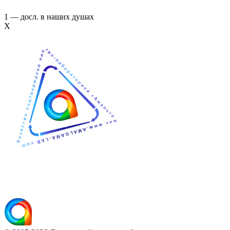
1 — досл. в наших душах
Х