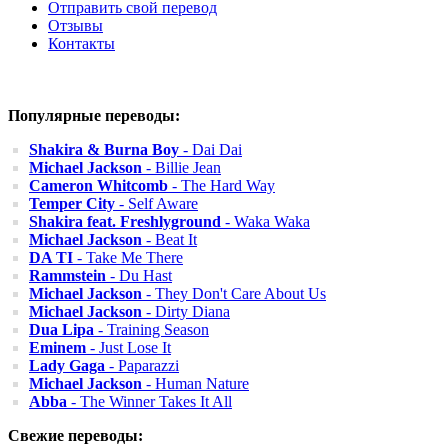
Отправить свой перевод
Отзывы
Контакты
Популярные переводы:
Shakira & Burna Boy
- Dai Dai
Michael Jackson
- Billie Jean
Cameron Whitcomb
- The Hard Way
Temper City
- Self Aware
Shakira feat. Freshlyground
- Waka Waka
Michael Jackson
- Beat It
DA TI
- Take Me There
Rammstein
- Du Hast
Michael Jackson
- They Don't Care About Us
Michael Jackson
- Dirty Diana
Dua Lipa
- Training Season
Eminem
- Just Lose It
Lady Gaga
- Paparazzi
Michael Jackson
- Human Nature
Abba
- The Winner Takes It All
Свежие переводы: