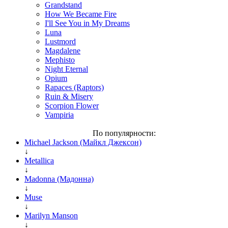
Grandstand
How We Became Fire
I'll See You in My Dreams
Luna
Lustmord
Magdalene
Mephisto
Night Eternal
Opium
Rapaces (Raptors)
Ruin & Misery
Scorpion Flower
Vampiria
По популярности:
Michael Jackson (Майкл Джексон)
↓
Metallica
↓
Madonna (Мадонна)
↓
Muse
↓
Marilyn Manson
↓