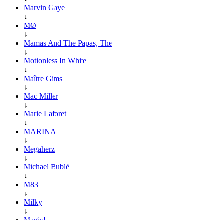
Marvin Gaye
↓
MØ
↓
Mamas And The Papas, The
↓
Motionless In White
↓
Maître Gims
↓
Mac Miller
↓
Marie Laforet
↓
MARINA
↓
Megaherz
↓
Michael Bublé
↓
M83
↓
Milky
↓
Magic!