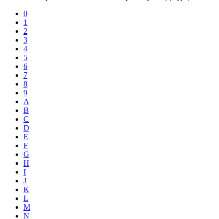
0
1
2
3
4
5
6
7
8
9
A
B
C
D
E
F
G
H
I
J
K
L
M
N