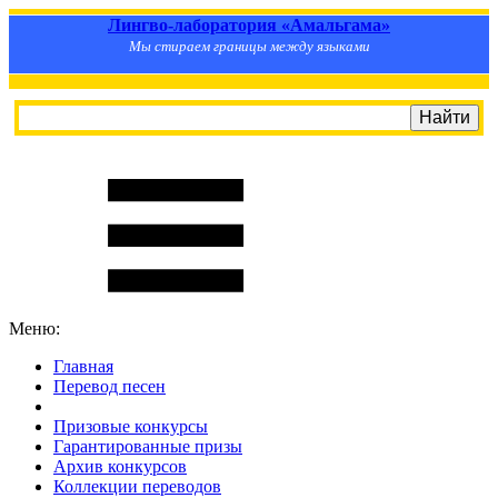
Лингво-лаборатория «Амальгама»
Мы стираем границы между языками
Меню:
Главная
Перевод песен
S
m
i
l
e
R
a
t
e
Призовые конкурсы
Гарантированные призы
Архив конкурсов
Коллекции переводов