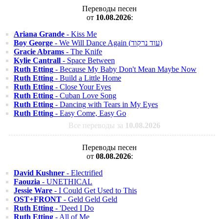
Переводы песен
от
10.08.2026
:
Ariana Grande
- Kiss Me
Boy George
- We Will Dance Again (עוד נרקוד)
Gracie Abrams
- The Knife
Kylie Cantrall
- Space Between
Ruth Etting
- Because My Baby Don't Mean Maybe Now
Ruth Etting
- Build a Little Home
Ruth Etting
- Close Your Eyes
Ruth Etting
- Cuban Love Song
Ruth Etting
- Dancing with Tears in My Eyes
Ruth Etting
- Easy Come, Easy Go
Все переводы за
10.08.2026
Переводы песен
от
08.08.2026
:
David Kushner
- Electrified
Faouzia
- UNETHICAL
Jessie Ware
- I Could Get Used to This
OST+FRONT
- Geld Geld Geld
Ruth Etting
- 'Deed I Do
Ruth Etting
- All of Me