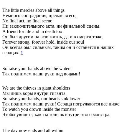
The little mercies above all things
Немного сострадания, прежде всего,
No final act, no final scene
Ни заключительного акта, ни финальной сцены.
A friend for life and in death too
Он был другом на всю жизнь, да и в смерти тоже,
Forever strong, forever hold, inside our soul
Он всегда был сильным, таким он и останется в наших
сердцах.
1
So raise your hands above the waters
Так поднимем наши руки над водами!
We are the thieves in giant shoulders
Мы лишь воры внутри гиганта.
So raise your hands, our hearts sink lower
Так поднимем наши руки! Сердца погружаются все ниже,
To watch you drown inside the monster
Чтобы увидеть, как ты тонешь внутри этого монстра.
The day now ends and all within