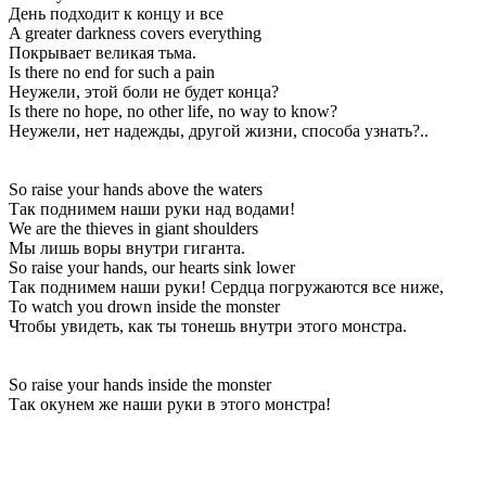
День подходит к концу и все
A greater darkness covers everything
Покрывает великая тьма.
Is there no end for such a pain
Неужели, этой боли не будет конца?
Is there no hope, no other life, no way to know?
Неужели, нет надежды, другой жизни, способа узнать?..
So raise your hands above the waters
Так поднимем наши руки над водами!
We are the thieves in giant shoulders
Мы лишь воры внутри гиганта.
So raise your hands, our hearts sink lower
Так поднимем наши руки! Сердца погружаются все ниже,
To watch you drown inside the monster
Чтобы увидеть, как ты тонешь внутри этого монстра.
So raise your hands inside the monster
Так окунем же наши руки в этого монстра!