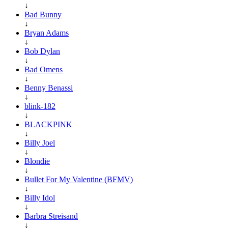
↓
Bad Bunny
↓
Bryan Adams
↓
Bob Dylan
↓
Bad Omens
↓
Benny Benassi
↓
blink-182
↓
BLACKPINK
↓
Billy Joel
↓
Blondie
↓
Bullet For My Valentine (BFMV)
↓
Billy Idol
↓
Barbra Streisand
↓