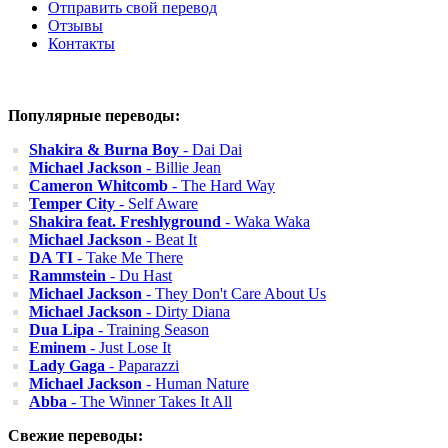
Отправить свой перевод
Отзывы
Контакты
Популярные переводы:
Shakira & Burna Boy
- Dai Dai
Michael Jackson
- Billie Jean
Cameron Whitcomb
- The Hard Way
Temper City
- Self Aware
Shakira feat. Freshlyground
- Waka Waka
Michael Jackson
- Beat It
DA TI
- Take Me There
Rammstein
- Du Hast
Michael Jackson
- They Don't Care About Us
Michael Jackson
- Dirty Diana
Dua Lipa
- Training Season
Eminem
- Just Lose It
Lady Gaga
- Paparazzi
Michael Jackson
- Human Nature
Abba
- The Winner Takes It All
Свежие переводы: