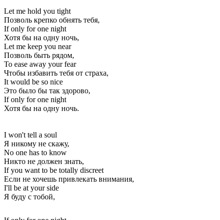
Let me hold you tight
Позволь крепко обнять тебя,
If only for one night
Хотя бы на одну ночь,
Let me keep you near
Позволь быть рядом,
To ease away your fear
Чтобы избавить тебя от страха,
It would be so nice
Это было бы так здорово,
If only for one night
Хотя бы на одну ночь.
I won't tell a soul
Я никому не скажу,
No one has to know
Никто не должен знать,
If you want to be totally discreet
Если не хочешь привлекать внимания,
I'll be at your side
Я буду с тобой,