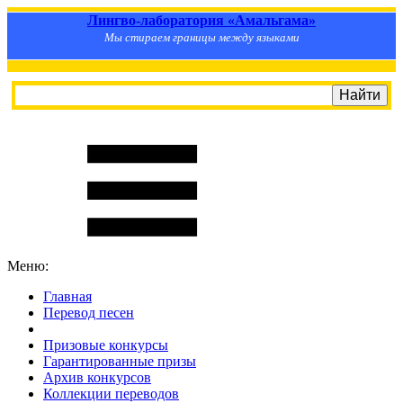
Лингво-лаборатория «Амальгама»
Мы стираем границы между языками
Меню:
Главная
Перевод песен
S
m
i
l
e
R
a
t
e
Призовые конкурсы
Гарантированные призы
Архив конкурсов
Коллекции переводов