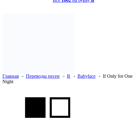
Все
1002
на букву
B
Главная
Переводы песен
B
Babyface
If Only for One
Night