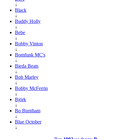
↓
Black
↓
Buddy Holly
↓
Bebe
↓
Bobby Vinton
↓
Bomfunk MC's
↓
Bieda Beats
↓
Bob Marley
↓
Bobby McFerrin
↓
Björk
↓
Bo Burnham
↓
Blue October
↓