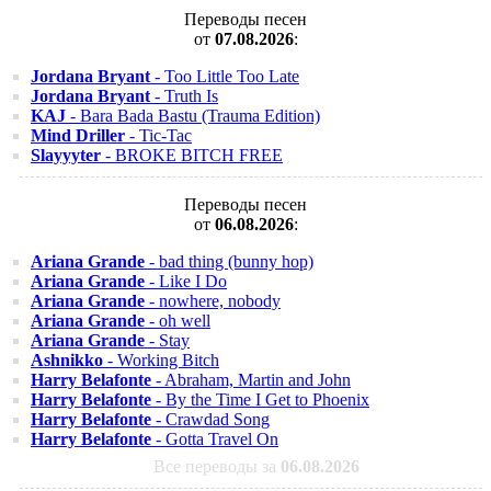
Переводы песен
от
07.08.2026
:
Jordana Bryant
- Too Little Too Late
Jordana Bryant
- Truth Is
KAJ
- Bara Bada Bastu (Trauma Edition)
Mind Driller
- Tic-Tac
Slayyyter
- BROKE BITCH FREE
Переводы песен
от
06.08.2026
:
Ariana Grande
- bad thing (bunny hop)
Ariana Grande
- Like I Do
Ariana Grande
- nowhere, nobody
Ariana Grande
- oh well
Ariana Grande
- Stay
Ashnikko
- Working Bitch
Harry Belafonte
- Abraham, Martin and John
Harry Belafonte
- By the Time I Get to Phoenix
Harry Belafonte
- Crawdad Song
Harry Belafonte
- Gotta Travel On
Все переводы за
06.08.2026