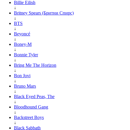
Billie Eilish
↓
Britney Spears (Бритни Спирс)
↓
BTS
↓
Beyoncé
↓
Boney-M
↓
Bonnie Tyler
↓
Bring Me The Horizon
↓
Bon Jovi
↓
Bruno Mars
↓
Black Eyed Peas, The
↓
Bloodhound Gang
↓
Backstreet Boys
↓
Black Sabbath