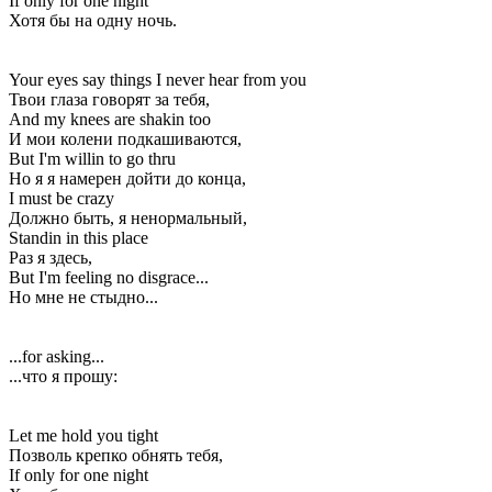
If only for one night
Хотя бы на одну ночь.
Your eyes say things I never hear from you
Твои глаза говорят за тебя,
And my knees are shakin too
И мои колени подкашиваются,
But I'm willin to go thru
Но я я намерен дойти до конца,
I must be crazy
Должно быть, я ненормальный,
Standin in this place
Раз я здесь,
But I'm feeling no disgrace...
Но мне не стыдно...
...for asking...
...что я прошу:
Let me hold you tight
Позволь крепко обнять тебя,
If only for one night