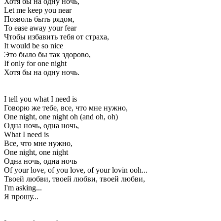
Хотя бы на одну ночь,
Let me keep you near
Позволь быть рядом,
To ease away your fear
Чтобы избавить тебя от страха,
It would be so nice
Это было бы так здорово,
If only for one night
Хотя бы на одну ночь.
I tell you what I need is
Говорю же тебе, все, что мне нужно,
One night, one night oh (and oh, oh)
Одна ночь, одна ночь,
What I need is
Все, что мне нужно,
One night, one night
Одна ночь, одна ночь
Of your love, of you love, of your lovin ooh...
Твоей любви, твоей любви, твоей любви,
I'm asking...
Я прошу...