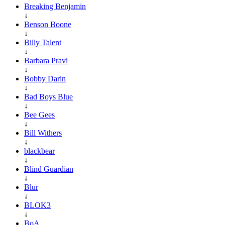
Breaking Benjamin
↓
Benson Boone
↓
Billy Talent
↓
Barbara Pravi
↓
Bobby Darin
↓
Bad Boys Blue
↓
Bee Gees
↓
Bill Withers
↓
blackbear
↓
Blind Guardian
↓
Blur
↓
BLOK3
↓
BoA