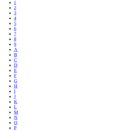
1
2
3
4
5
6
7
8
9
A
B
C
D
E
F
G
H
I
J
K
L
M
N
O
P