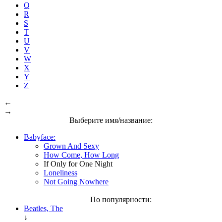
Q
R
S
T
U
V
W
X
Y
Z
←
→
Выберите имя/название:
Babyface:
Grown And Sexy
How Come, How Long
If Only for One Night
Loneliness
Not Going Nowhere
По популярности:
Beatles, The
↓