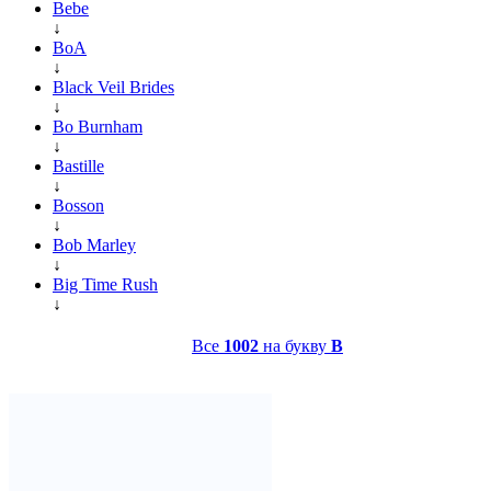
Bebe
↓
BoA
↓
Black Veil Brides
↓
Bo Burnham
↓
Bastille
↓
Bosson
↓
Bob Marley
↓
Big Time Rush
↓
Все
1002
на букву
B