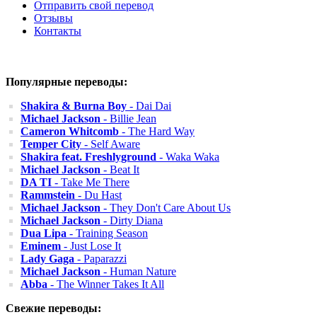
Отправить свой перевод
Отзывы
Контакты
Популярные переводы:
Shakira & Burna Boy
- Dai Dai
Michael Jackson
- Billie Jean
Cameron Whitcomb
- The Hard Way
Temper City
- Self Aware
Shakira feat. Freshlyground
- Waka Waka
Michael Jackson
- Beat It
DA TI
- Take Me There
Rammstein
- Du Hast
Michael Jackson
- They Don't Care About Us
Michael Jackson
- Dirty Diana
Dua Lipa
- Training Season
Eminem
- Just Lose It
Lady Gaga
- Paparazzi
Michael Jackson
- Human Nature
Abba
- The Winner Takes It All
Свежие переводы: