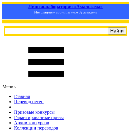
Лингво-лаборатория «Амальгама»
Мы стираем границы между языками
Меню:
Главная
Перевод песен
S
m
i
l
e
R
a
t
e
Призовые конкурсы
Гарантированные призы
Архив конкурсов
Коллекции переводов