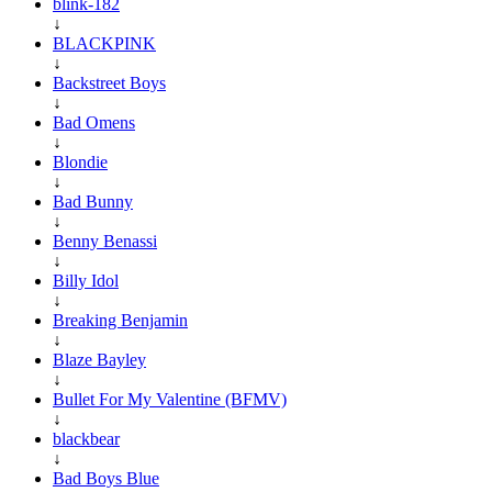
blink-182
↓
BLACKPINK
↓
Backstreet Boys
↓
Bad Omens
↓
Blondie
↓
Bad Bunny
↓
Benny Benassi
↓
Billy Idol
↓
Breaking Benjamin
↓
Blaze Bayley
↓
Bullet For My Valentine (BFMV)
↓
blackbear
↓
Bad Boys Blue