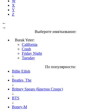
W
X
Y
Z
←
→
Выберите имя/название:
Burak Yeter:
California
Crash
Friday Night
Tuesday
По популярности:
Billie Eilish
↓
Beatles, The
↓
Britney Spears (Бритни Спирс)
↓
BTS
↓
Boney-M