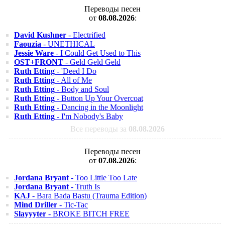
Переводы песен
от
08.08.2026
:
David Kushner
- Electrified
Faouzia
- UNETHICAL
Jessie Ware
- I Could Get Used to This
OST+FRONT
- Geld Geld Geld
Ruth Etting
- 'Deed I Do
Ruth Etting
- All of Me
Ruth Etting
- Body and Soul
Ruth Etting
- Button Up Your Overcoat
Ruth Etting
- Dancing in the Moonlight
Ruth Etting
- I'm Nobody's Baby
Все переводы за
08.08.2026
Переводы песен
от
07.08.2026
:
Jordana Bryant
- Too Little Too Late
Jordana Bryant
- Truth Is
KAJ
- Bara Bada Bastu (Trauma Edition)
Mind Driller
- Tic-Tac
Slayyyter
- BROKE BITCH FREE