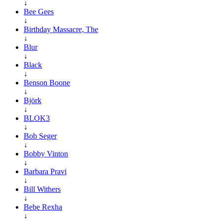
↓
Bee Gees
↓
Birthday Massacre, The
↓
Blur
↓
Black
↓
Benson Boone
↓
Björk
↓
BLOK3
↓
Bob Seger
↓
Bobby Vinton
↓
Barbara Pravi
↓
Bill Withers
↓
Bebe Rexha
↓