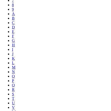
7
8
9
A
B
C
D
E
F
G
H
I
J
K
L
M
N
O
P
Q
R
S
T
U
V