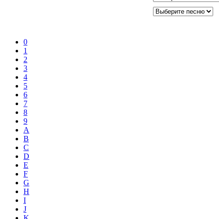
0
1
2
3
4
5
6
7
8
9
A
B
C
D
E
F
G
H
I
J
K