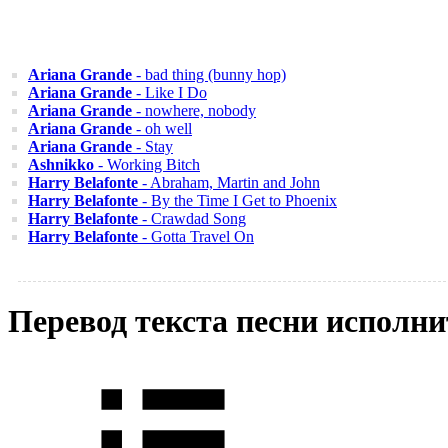
Ariana Grande
- bad thing (bunny hop)
Ariana Grande
- Like I Do
Ariana Grande
- nowhere, nobody
Ariana Grande
- oh well
Ariana Grande
- Stay
Ashnikko
- Working Bitch
Harry Belafonte
- Abraham, Martin and John
Harry Belafonte
- By the Time I Get to Phoenix
Harry Belafonte
- Crawdad Song
Harry Belafonte
- Gotta Travel On
Перевод текста песни исполни