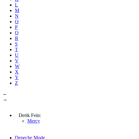
L
M
N
O
P
Q
R
S
T
U
V
W
X
Y
Z
←
→
Derik Fein:
Mercy
Depeche Mode