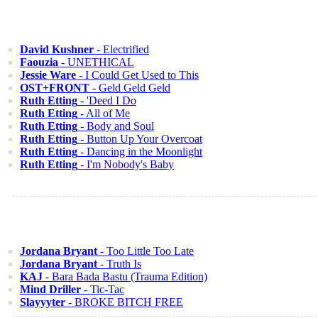
David Kushner
- Electrified
Faouzia
- UNETHICAL
Jessie Ware
- I Could Get Used to This
OST+FRONT
- Geld Geld Geld
Ruth Etting
- 'Deed I Do
Ruth Etting
- All of Me
Ruth Etting
- Body and Soul
Ruth Etting
- Button Up Your Overcoat
Ruth Etting
- Dancing in the Moonlight
Ruth Etting
- I'm Nobody's Baby
Jordana Bryant
- Too Little Too Late
Jordana Bryant
- Truth Is
KAJ
- Bara Bada Bastu (Trauma Edition)
Mind Driller
- Tic-Tac
Slayyyter
- BROKE BITCH FREE