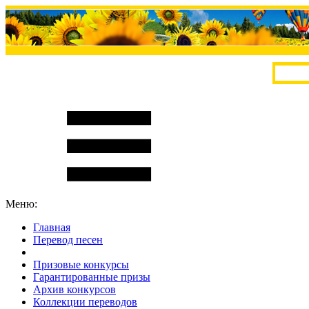
Меню:
Главная
Перевод песен
S
m
i
l
e
R
a
t
e
Призовые конкурсы
Гарантированные призы
Архив конкурсов
Коллекции переводов