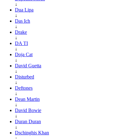
↓
Dua Lipa
↓
Das Ich
↓
Drake
↓
DA TI
↓
Doja Cat
↓
David Guetta
↓
Disturbed
↓
Deftones
↓
Dean Martin
↓
David Bowie
↓
Duran Duran
↓
Dschinghis Khan
↓