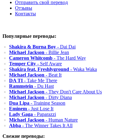
Отправить свой перевод
Отзывы
Контакты
Популярные переводы:
Shakira & Burna Boy
- Dai Dai
Michael Jackson
- Billie Jean
Cameron Whitcomb
- The Hard Way
Temper City
- Self Aware
Shakira feat. Freshlyground
- Waka Waka
Michael Jackson
- Beat It
DA TI
- Take Me There
Rammstein
- Du Hast
Michael Jackson
- They Don't Care About Us
Michael Jackson
- Dirty Diana
Dua Lipa
- Training Season
Eminem
- Just Lose It
Lady Gaga
- Paparazzi
Michael Jackson
- Human Nature
Abba
- The Winner Takes It All
Свежие переводы: