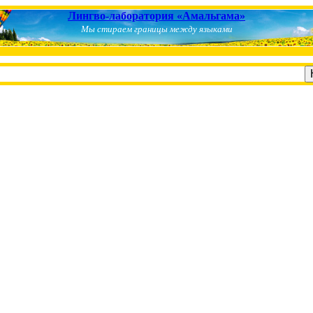
Лингво-лаборатория «Амальгама»
Мы стираем границы между языками