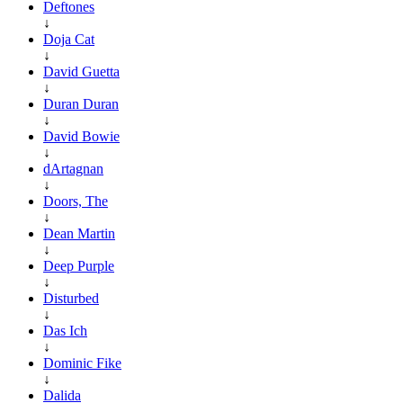
Deftones
↓
Doja Cat
↓
David Guetta
↓
Duran Duran
↓
David Bowie
↓
dArtagnan
↓
Doors, The
↓
Dean Martin
↓
Deep Purple
↓
Disturbed
↓
Das Ich
↓
Dominic Fike
↓
Dalida