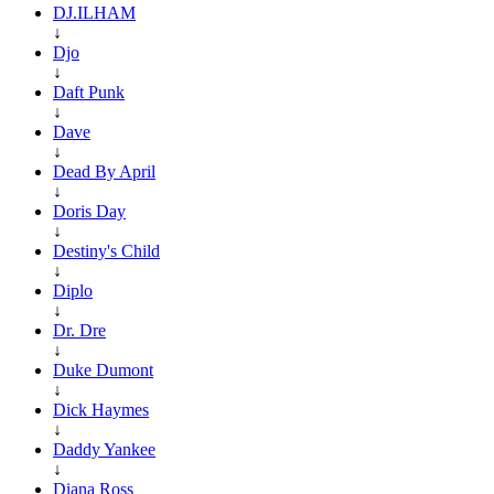
DJ.ILHAM
↓
Djo
↓
Daft Punk
↓
Dave
↓
Dead By April
↓
Doris Day
↓
Destiny's Child
↓
Diplo
↓
Dr. Dre
↓
Duke Dumont
↓
Dick Haymes
↓
Daddy Yankee
↓
Diana Ross