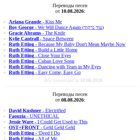
Переводы песен
от
10.08.2026
:
Ariana Grande
- Kiss Me
Boy George
- We Will Dance Again (עוד נרקוד)
Gracie Abrams
- The Knife
Kylie Cantrall
- Space Between
Ruth Etting
- Because My Baby Don't Mean Maybe Now
Ruth Etting
- Build a Little Home
Ruth Etting
- Close Your Eyes
Ruth Etting
- Cuban Love Song
Ruth Etting
- Dancing with Tears in My Eyes
Ruth Etting
- Easy Come, Easy Go
Все переводы за
10.08.2026
Переводы песен
от
08.08.2026
:
David Kushner
- Electrified
Faouzia
- UNETHICAL
Jessie Ware
- I Could Get Used to This
OST+FRONT
- Geld Geld Geld
Ruth Etting
- 'Deed I Do
Ruth Etting
- All of Me