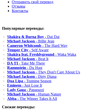
Отправить свой перевод
Отзывы
Контакты
Популярные переводы:
Shakira & Burna Boy
- Dai Dai
Michael Jackson
- Billie Jean
Cameron Whitcomb
- The Hard Way
Temper City
- Self Aware
Shakira feat. Freshlyground
- Waka Waka
Michael Jackson
- Beat It
DA TI
- Take Me There
Rammstein
- Du Hast
Michael Jackson
- They Don't Care About Us
Michael Jackson
- Dirty Diana
Dua Lipa
- Training Season
Eminem
- Just Lose It
Lady Gaga
- Paparazzi
Michael Jackson
- Human Nature
Abba
- The Winner Takes It All
Свежие переводы: