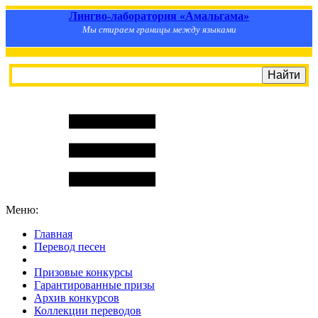
Лингво-лаборатория «Амальгама»
Мы стираем границы между языками
Меню:
Главная
Перевод песен
S
m
i
l
e
R
a
t
e
Призовые конкурсы
Гарантированные призы
Архив конкурсов
Коллекции переводов