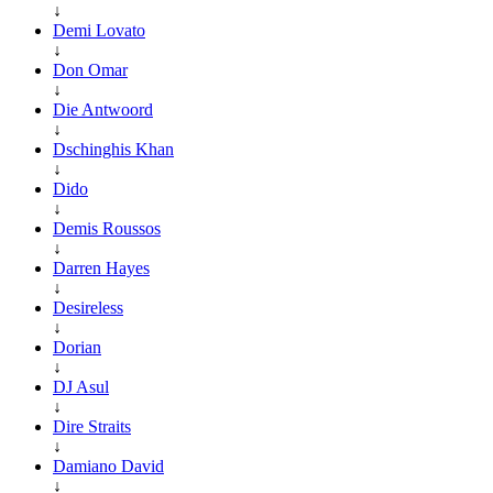
↓
Demi Lovato
↓
Don Omar
↓
Die Antwoord
↓
Dschinghis Khan
↓
Dido
↓
Demis Roussos
↓
Darren Hayes
↓
Desireless
↓
Dorian
↓
DJ Asul
↓
Dire Straits
↓
Damiano David
↓