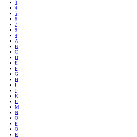
3
4
5
6
7
8
9
A
B
C
D
E
F
G
H
I
J
K
L
M
N
O
P
Q
R