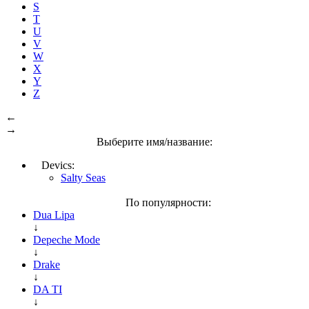
S
T
U
V
W
X
Y
Z
←
→
Выберите имя/название:
Devics:
Salty Seas
По популярности:
Dua Lipa
↓
Depeche Mode
↓
Drake
↓
DA TI
↓