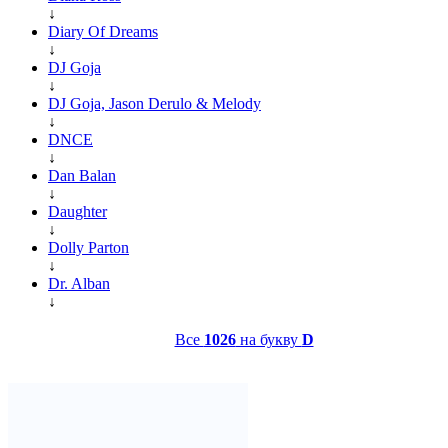
↓
Diary Of Dreams
↓
DJ Goja
↓
DJ Goja, Jason Derulo & Melody
↓
DNCE
↓
Dan Balan
↓
Daughter
↓
Dolly Parton
↓
Dr. Alban
↓
Все
1026
на букву
D