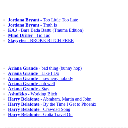
Jordana Bryant
- Too Little Too Late
Jordana Bryant
- Truth Is
KAJ
- Bara Bada Bastu (Trauma Edition)
Mind Driller
- Tic-Tac
Slayyyter
- BROKE BITCH FREE
Ariana Grande
- bad thing (bunny hop)
Ariana Grande
- Like I Do
Ariana Grande
- nowhere, nobody
Ariana Grande
- oh well
Ariana Grande
- Stay
Ashnikko
- Working Bitch
Harry Belafonte
- Abraham, Martin and John
Harry Belafonte
- By the Time I Get to Phoenix
Harry Belafonte
- Crawdad Song
Harry Belafonte
- Gotta Travel On