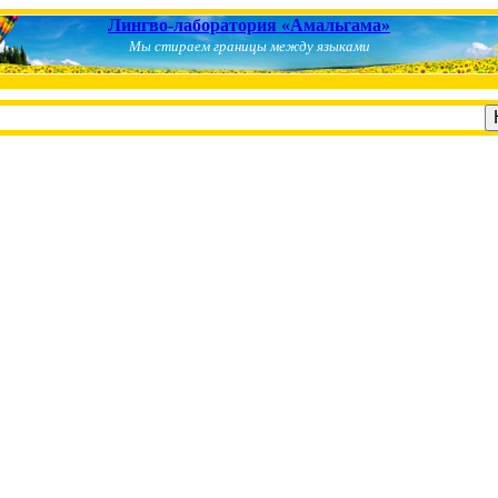
Лингво-лаборатория «Амальгама»
Мы стираем границы между языками