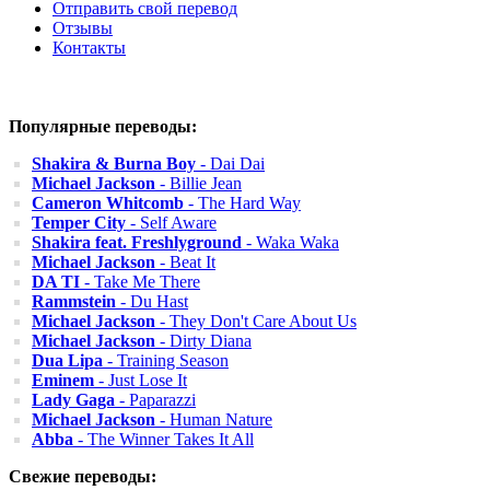
Отправить свой перевод
Отзывы
Контакты
Популярные переводы:
Shakira & Burna Boy
- Dai Dai
Michael Jackson
- Billie Jean
Cameron Whitcomb
- The Hard Way
Temper City
- Self Aware
Shakira feat. Freshlyground
- Waka Waka
Michael Jackson
- Beat It
DA TI
- Take Me There
Rammstein
- Du Hast
Michael Jackson
- They Don't Care About Us
Michael Jackson
- Dirty Diana
Dua Lipa
- Training Season
Eminem
- Just Lose It
Lady Gaga
- Paparazzi
Michael Jackson
- Human Nature
Abba
- The Winner Takes It All
Свежие переводы: