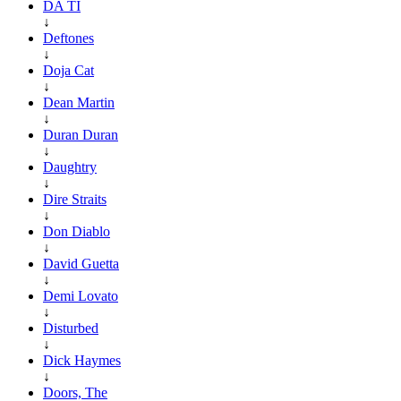
DA TI
↓
Deftones
↓
Doja Cat
↓
Dean Martin
↓
Duran Duran
↓
Daughtry
↓
Dire Straits
↓
Don Diablo
↓
David Guetta
↓
Demi Lovato
↓
Disturbed
↓
Dick Haymes
↓
Doors, The