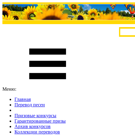
Меню:
Главная
Перевод песен
S
m
i
l
e
R
a
t
e
Призовые конкурсы
Гарантированные призы
Архив конкурсов
Коллекции переводов