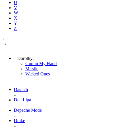
U
V
W
X
Y
Z
←
→
Dorothy:
Gun in My Hand
Missile
Wicked Ones
Das Ich
↓
Dua Lipa
↓
Depeche Mode
↓
Drake
↓