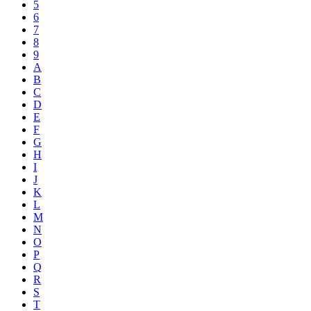
5
6
7
8
9
A
B
C
D
E
F
G
H
I
J
K
L
M
N
O
P
Q
R
S
T