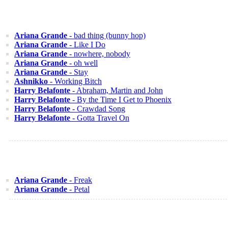
Ariana Grande
- bad thing (bunny hop)
Ariana Grande
- Like I Do
Ariana Grande
- nowhere, nobody
Ariana Grande
- oh well
Ariana Grande
- Stay
Ashnikko
- Working Bitch
Harry Belafonte
- Abraham, Martin and John
Harry Belafonte
- By the Time I Get to Phoenix
Harry Belafonte
- Crawdad Song
Harry Belafonte
- Gotta Travel On
Ariana Grande
- Freak
Ariana Grande
- Petal