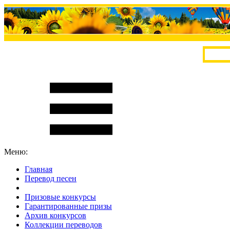
Меню:
Главная
Перевод песен
S
m
i
l
e
R
a
t
e
Призовые конкурсы
Гарантированные призы
Архив конкурсов
Коллекции переводов