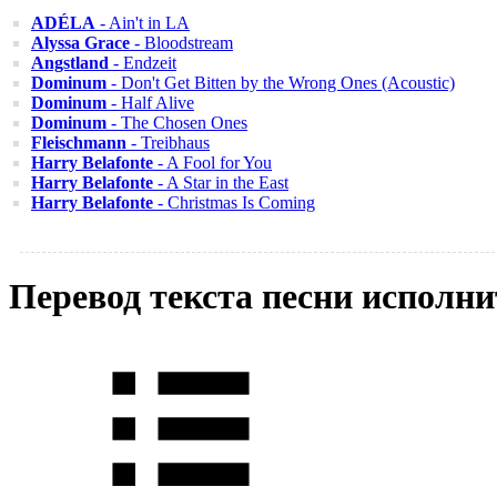
ADÉLA
- Ain't in LA
Alyssa Grace
- Bloodstream
Angstland
- Endzeit
Dominum
- Don't Get Bitten by the Wrong Ones (Acoustic)
Dominum
- Half Alive
Dominum
- The Chosen Ones
Fleischmann
- Treibhaus
Harry Belafonte
- A Fool for You
Harry Belafonte
- A Star in the East
Harry Belafonte
- Christmas Is Coming
Перевод текста песни исполни