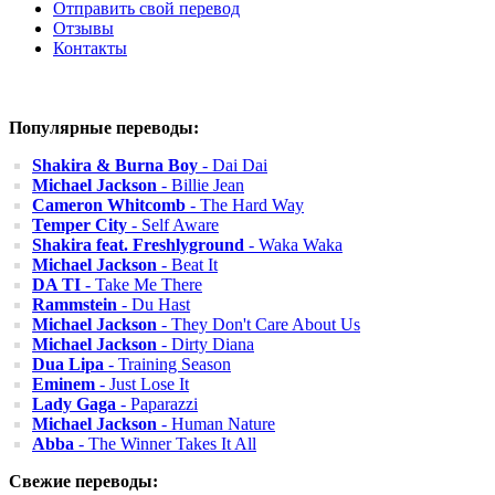
Отправить свой перевод
Отзывы
Контакты
Популярные переводы:
Shakira & Burna Boy
- Dai Dai
Michael Jackson
- Billie Jean
Cameron Whitcomb
- The Hard Way
Temper City
- Self Aware
Shakira feat. Freshlyground
- Waka Waka
Michael Jackson
- Beat It
DA TI
- Take Me There
Rammstein
- Du Hast
Michael Jackson
- They Don't Care About Us
Michael Jackson
- Dirty Diana
Dua Lipa
- Training Season
Eminem
- Just Lose It
Lady Gaga
- Paparazzi
Michael Jackson
- Human Nature
Abba
- The Winner Takes It All
Свежие переводы: