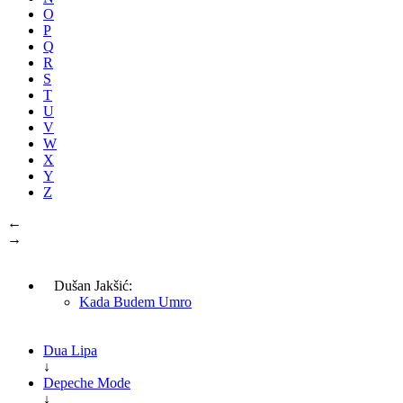
O
P
Q
R
S
T
U
V
W
X
Y
Z
←
→
Dušan Jakšić:
Kada Budem Umro
Dua Lipa
↓
Depeche Mode
↓