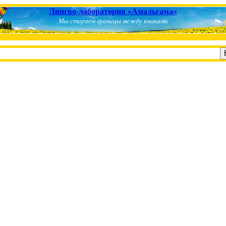
Лингво-лаборатория «Амальгама»
Мы стираем границы между языками