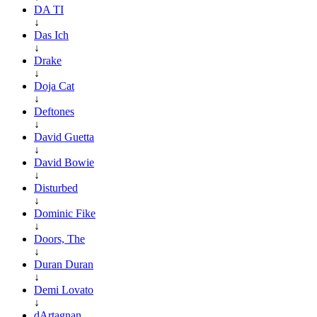
DA TI
↓
Das Ich
↓
Drake
↓
Doja Cat
↓
Deftones
↓
David Guetta
↓
David Bowie
↓
Disturbed
↓
Dominic Fike
↓
Doors, The
↓
Duran Duran
↓
Demi Lovato
↓
dArtagnan