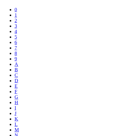
0
1
2
3
4
5
6
7
8
9
A
B
C
D
E
F
G
H
I
J
K
L
M
N