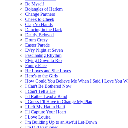
Be Myself
Bojangles of Harlem
Change Partners
Cheek to Cheek
Clap Yo Hands
Dancing in the Dark
Dearly Beloved
Drum Crazy
Easter Parade
Ev'ry Night at Seven
Fascinating Rhythm
Flying Down to Rio
Funny Face
He Loves and She Loves
Here's to the Girls
How Could You Believe Me When I Said I Love You Wh
I Can't Be Bothered Now
I Can't Tell a Lie
I'd Rather Lead a Band
I Guess I’ll Have to Change My Plan
I Left My Hat in Haiti
I'll Capture Your Heart
I Love Louisa
I'm Building Up to an Awful Let-Down
I'm Old Fashioned