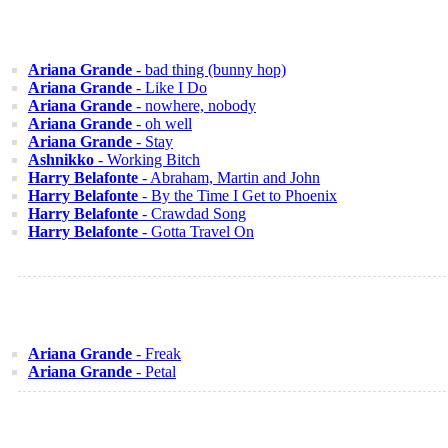
Ariana Grande
- bad thing (bunny hop)
Ariana Grande
- Like I Do
Ariana Grande
- nowhere, nobody
Ariana Grande
- oh well
Ariana Grande
- Stay
Ashnikko
- Working Bitch
Harry Belafonte
- Abraham, Martin and John
Harry Belafonte
- By the Time I Get to Phoenix
Harry Belafonte
- Crawdad Song
Harry Belafonte
- Gotta Travel On
Ariana Grande
- Freak
Ariana Grande
- Petal