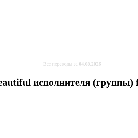
Все переводы за
04.08.2026
eautiful исполнителя (группы) f