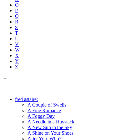
O
P
Q
R
S
T
U
V
W
X
Y
Z
←
→
fred astaire:
A Couple of Swells
A Fine Romance
A Foggy Day
A Needle in a Haystack
A New Sun in the Sky
A Shine on Your Shoes
After You, Who?