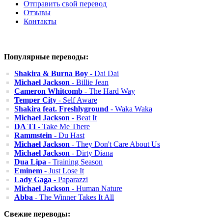
Отправить свой перевод
Отзывы
Контакты
Популярные переводы:
Shakira & Burna Boy
- Dai Dai
Michael Jackson
- Billie Jean
Cameron Whitcomb
- The Hard Way
Temper City
- Self Aware
Shakira feat. Freshlyground
- Waka Waka
Michael Jackson
- Beat It
DA TI
- Take Me There
Rammstein
- Du Hast
Michael Jackson
- They Don't Care About Us
Michael Jackson
- Dirty Diana
Dua Lipa
- Training Season
Eminem
- Just Lose It
Lady Gaga
- Paparazzi
Michael Jackson
- Human Nature
Abba
- The Winner Takes It All
Свежие переводы: