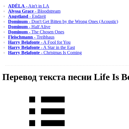
ADÉLA
- Ain't in LA
Alyssa Grace
- Bloodstream
Angstland
- Endzeit
Dominum
- Don't Get Bitten by the Wrong Ones (Acoustic)
Dominum
- Half Alive
Dominum
- The Chosen Ones
Fleischmann
- Treibhaus
Harry Belafonte
- A Fool for You
Harry Belafonte
- A Star in the East
Harry Belafonte
- Christmas Is Coming
Перевод текста песни Life Is B