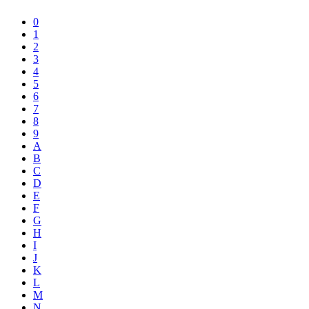
0
1
2
3
4
5
6
7
8
9
A
B
C
D
E
F
G
H
I
J
K
L
M
N