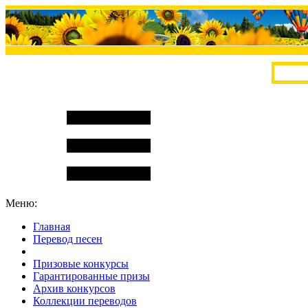
Меню:
Главная
Перевод песен
S
m
i
l
e
R
a
t
e
Призовые конкурсы
Гарантированные призы
Архив конкурсов
Коллекции переводов