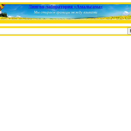
Лингво-лаборатория «Амальгама»
Мы стираем границы между языками