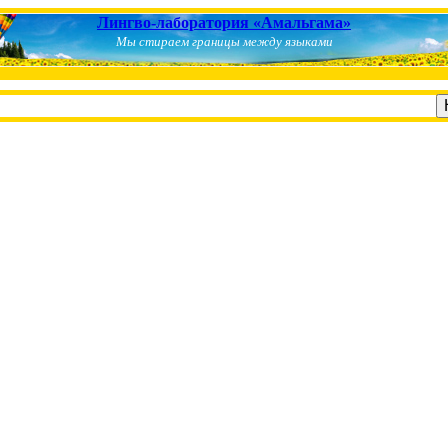
Лингво-лаборатория «Амальгама»
Мы стираем границы между языками