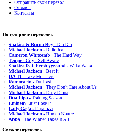
Отправить свой перевод
Отзывы
Контакты
Популярные переводы:
Shakira & Burna Boy
- Dai Dai
Michael Jackson
- Billie Jean
Cameron Whitcomb
- The Hard Way
Temper City
- Self Aware
Shakira feat. Freshlyground
- Waka Waka
Michael Jackson
- Beat It
DA TI
- Take Me There
Rammstein
- Du Hast
Michael Jackson
- They Don't Care About Us
Michael Jackson
- Dirty Diana
Dua Lipa
- Training Season
Eminem
- Just Lose It
Lady Gaga
- Paparazzi
Michael Jackson
- Human Nature
Abba
- The Winner Takes It All
Свежие переводы: