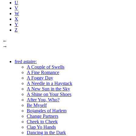
U
V
W
X
Y
Z
←
→
fred astaire:
A Couple of Swells
A Fine Romance
A Foggy Day
A Needle in a Haystack
A New Sun in the Sky
A Shine on Your Shoes
After You, Who?
Be Myself
Bojangles of Harlem
Change Partners
Cheek to Cheek
Clap Yo Hands
Dancing in the Dark