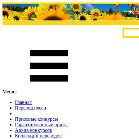
Меню:
Главная
Перевод песен
S
m
i
l
e
R
a
t
e
Призовые конкурсы
Гарантированные призы
Архив конкурсов
Коллекции переводов