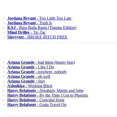
Jordana Bryant
- Too Little Too Late
Jordana Bryant
- Truth Is
KAJ
- Bara Bada Bastu (Trauma Edition)
Mind Driller
- Tic-Tac
Slayyyter
- BROKE BITCH FREE
Ariana Grande
- bad thing (bunny hop)
Ariana Grande
- Like I Do
Ariana Grande
- nowhere, nobody
Ariana Grande
- oh well
Ariana Grande
- Stay
Ashnikko
- Working Bitch
Harry Belafonte
- Abraham, Martin and John
Harry Belafonte
- By the Time I Get to Phoenix
Harry Belafonte
- Crawdad Song
Harry Belafonte
- Gotta Travel On