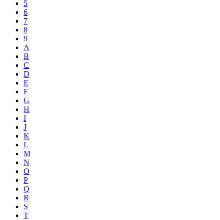
5
6
7
8
9
A
B
C
D
E
F
G
H
I
J
K
L
M
N
O
P
Q
R
S
T