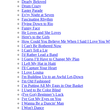
Dearly Beloved
Drum Crazy
Easter Parade
Ev'ry Night at Seven
Fascinating Rhythm
Flying Down to Rio
Funny Face
He Loves and She Loves
Here's to the Girls
How Could You Believe Me When I Said I Love You Wh
I Can't Be Bothered Now
I Can't Tell a Lie
I'd Rather Lead a Band
I Guess I’ll Have to Change My Plan
I Left My Hat in Haiti
I'll Capture Your Heart
I Love Louisa
I'm Building Up to an Awful Let-Down
I'm Old Fashioned
I’m Putting All My Eggs in One Basket
I Used to Be Color Blind
(I've Got) Beginner’s Luck
I've Got My Eyes on You
I Wanna Be a Dancin' Man
I Won't Dance