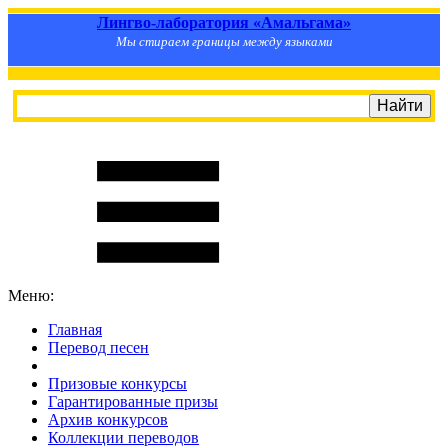
Лингво-лаборатория «Амальгама»
Мы стираем границы между языками
Меню:
Главная
Перевод песен
S
m
i
l
e
R
a
t
e
Призовые конкурсы
Гарантированные призы
Архив конкурсов
Коллекции переводов