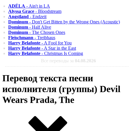
ADÉLA
- Ain't in LA
Alyssa Grace
- Bloodstream
Angstland
- Endzeit
Dominum
- Don't Get Bitten by the Wrong Ones (Acoustic)
Dominum
- Half Alive
Dominum
- The Chosen Ones
Fleischmann
- Treibhaus
Harry Belafonte
- A Fool for You
Harry Belafonte
- A Star in the East
Harry Belafonte
- Christmas Is Coming
Все переводы за
04.08.2026
Перевод текста песни
исполнителя (группы) Devil
Wears Prada, The