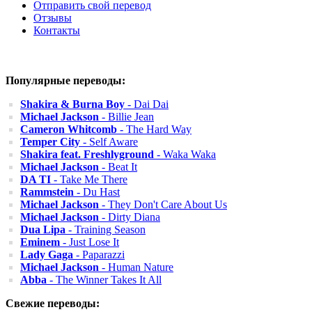
Отправить свой перевод
Отзывы
Контакты
Популярные переводы:
Shakira & Burna Boy
- Dai Dai
Michael Jackson
- Billie Jean
Cameron Whitcomb
- The Hard Way
Temper City
- Self Aware
Shakira feat. Freshlyground
- Waka Waka
Michael Jackson
- Beat It
DA TI
- Take Me There
Rammstein
- Du Hast
Michael Jackson
- They Don't Care About Us
Michael Jackson
- Dirty Diana
Dua Lipa
- Training Season
Eminem
- Just Lose It
Lady Gaga
- Paparazzi
Michael Jackson
- Human Nature
Abba
- The Winner Takes It All
Свежие переводы: