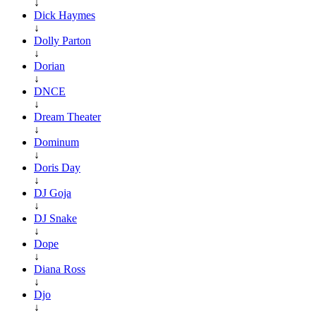
↓
Dick Haymes
↓
Dolly Parton
↓
Dorian
↓
DNCE
↓
Dream Theater
↓
Dominum
↓
Doris Day
↓
DJ Goja
↓
DJ Snake
↓
Dope
↓
Diana Ross
↓
Djo
↓