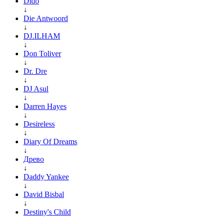
Dido
↓
Die Antwoord
↓
DJ.ILHAM
↓
Don Toliver
↓
Dr. Dre
↓
DJ Asul
↓
Darren Hayes
↓
Desireless
↓
Diary Of Dreams
↓
Древо
↓
Daddy Yankee
↓
David Bisbal
↓
Destiny's Child