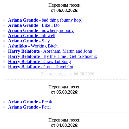
Переводы песен
от
06.08.2026
:
Ariana Grande
- bad thing (bunny hop)
Ariana Grande
- Like I Do
Ariana Grande
- nowhere, nobody
Ariana Grande
- oh well
Ariana Grande
- Stay
Ashnikko
- Working Bitch
Harry Belafonte
- Abraham, Martin and John
Harry Belafonte
- By the Time I Get to Phoenix
Harry Belafonte
- Crawdad Song
Harry Belafonte
- Gotta Travel On
Все переводы за
06.08.2026
Переводы песен
от
05.08.2026
:
Ariana Grande
- Freak
Ariana Grande
- Petal
Переводы песен
от
04.08.2026
: