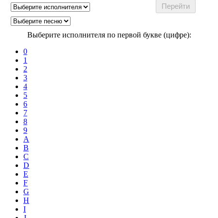
Выберите исполнителя по первой букве (цифре):
0
1
2
3
4
5
6
7
8
9
A
B
C
D
E
F
G
H
I
J