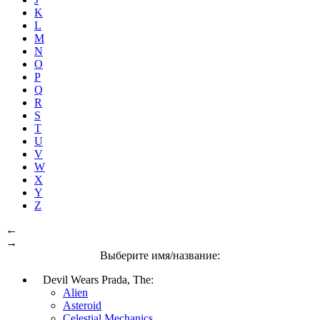
K
L
M
N
O
P
Q
R
S
T
U
V
W
X
Y
Z
←
→
Выберите имя/название:
Devil Wears Prada, The:
Alien
Asteroid
Celestial Mechanics