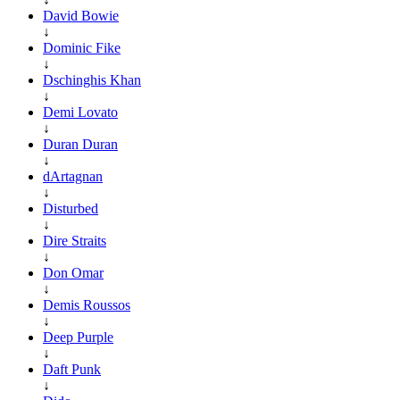
David Bowie
↓
Dominic Fike
↓
Dschinghis Khan
↓
Demi Lovato
↓
Duran Duran
↓
dArtagnan
↓
Disturbed
↓
Dire Straits
↓
Don Omar
↓
Demis Roussos
↓
Deep Purple
↓
Daft Punk
↓