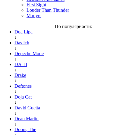
First Sight
Louder Than Thunder
Martyrs
По популярности:
Dua Lipa
↓
Das Ich
↓
Depeche Mode
↓
DA TI
↓
Drake
↓
Deftones
↓
Doja Cat
↓
David Guetta
↓
Dean Martin
↓
Doors, The
↓