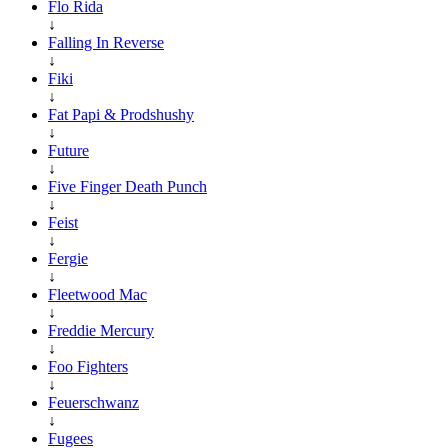
Flo Rida
↓
Falling In Reverse
↓
Fiki
↓
Fat Papi & Prodshushy
↓
Future
↓
Five Finger Death Punch
↓
Feist
↓
Fergie
↓
Fleetwood Mac
↓
Freddie Mercury
↓
Foo Fighters
↓
Feuerschwanz
↓
Fugees