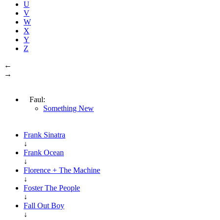
U
V
W
X
Y
Z
←
→
Faul:
Something New
Frank Sinatra
↓
Frank Ocean
↓
Florence + The Machine
↓
Foster The People
↓
Fall Out Boy
↓