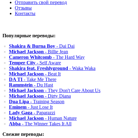
Отправить свой перевод
Отзывы
Контакты
Популярные переводы:
Shakira & Burna Boy
- Dai Dai
Michael Jackson
- Billie Jean
Cameron Whitcomb
- The Hard Way
Temper City
- Self Aware
Shakira feat. Freshlyground
- Waka Waka
Michael Jackson
- Beat It
DA TI
- Take Me There
Rammstein
- Du Hast
Michael Jackson
- They Don't Care About Us
Michael Jackson
- Dirty Diana
Dua Lipa
- Training Season
Eminem
- Just Lose It
Lady Gaga
- Paparazzi
Michael Jackson
- Human Nature
Abba
- The Winner Takes It All
Свежие переводы: