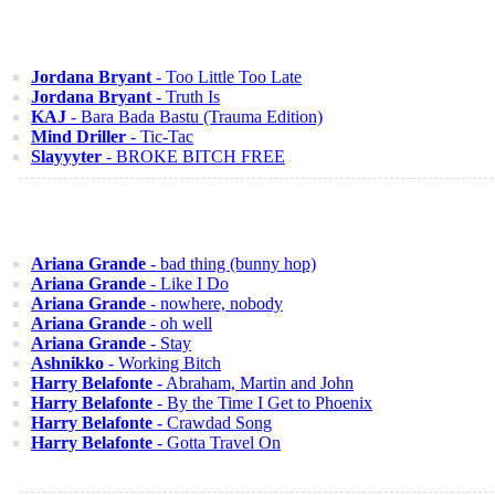
Jordana Bryant
- Too Little Too Late
Jordana Bryant
- Truth Is
KAJ
- Bara Bada Bastu (Trauma Edition)
Mind Driller
- Tic-Tac
Slayyyter
- BROKE BITCH FREE
Ariana Grande
- bad thing (bunny hop)
Ariana Grande
- Like I Do
Ariana Grande
- nowhere, nobody
Ariana Grande
- oh well
Ariana Grande
- Stay
Ashnikko
- Working Bitch
Harry Belafonte
- Abraham, Martin and John
Harry Belafonte
- By the Time I Get to Phoenix
Harry Belafonte
- Crawdad Song
Harry Belafonte
- Gotta Travel On