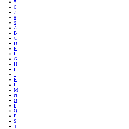
5
6
7
8
9
A
B
C
D
E
F
G
H
I
J
K
L
M
N
O
P
Q
R
S
T