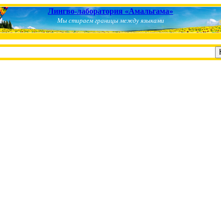
Лингво-лаборатория «Амальгама»
Мы стираем границы между языками