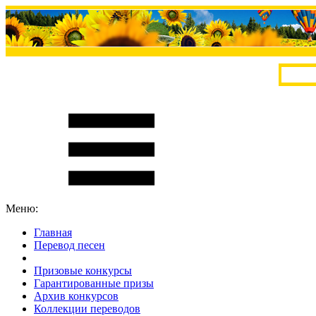
Меню:
Главная
Перевод песен
S
m
i
l
e
R
a
t
e
Призовые конкурсы
Гарантированные призы
Архив конкурсов
Коллекции переводов