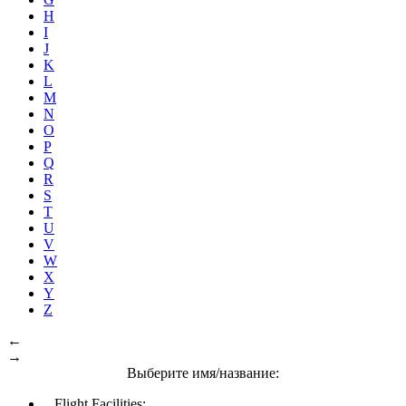
H
I
J
K
L
M
N
O
P
Q
R
S
T
U
V
W
X
Y
Z
←
→
Выберите имя/название:
Flight Facilities: