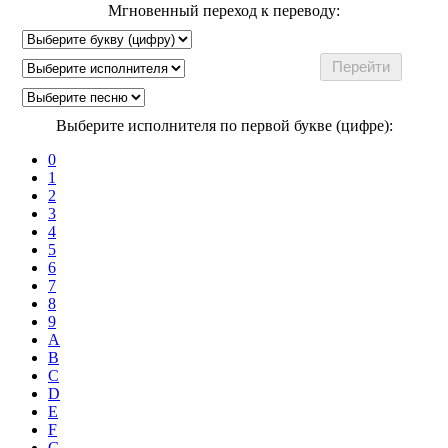
Мгновенный переход к переводу:
Выберите исполнителя по первой букве (цифре):
0
1
2
3
4
5
6
7
8
9
A
B
C
D
E
F
G