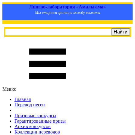
Лингво-лаборатория «Амальгама»
Мы стираем границы между языками
Меню:
Главная
Перевод песен
S
m
i
l
e
R
a
t
e
Призовые конкурсы
Гарантированные призы
Архив конкурсов
Коллекции переводов