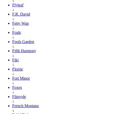
↓
Flyleaf
↓
F.R. David
↓
Fetty Wap
↓
Foals
↓
Fools Garden
↓
Fifth Harmony
↓
Fiki
↓
Florrie
↓
Fort Minor
↓
Foxes
↓
Flipsyde
↓
French Montana
↓