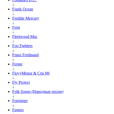
↓
Frank Ocean
↓
Freddie Mercury
↓
Feist
↓
Fleetwood Mac
↓
Foo Fighters
↓
Franz Ferdinand
↓
Fergie
↓
FloyyMenor & Cris Mj
↓
Fly Project
↓
Folk Songs (Народные песни)
↓
Foreigner
↓
Fugees