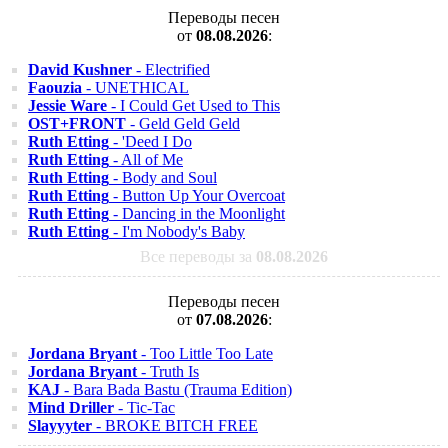
Переводы песен
от
08.08.2026
:
David Kushner
- Electrified
Faouzia
- UNETHICAL
Jessie Ware
- I Could Get Used to This
OST+FRONT
- Geld Geld Geld
Ruth Etting
- 'Deed I Do
Ruth Etting
- All of Me
Ruth Etting
- Body and Soul
Ruth Etting
- Button Up Your Overcoat
Ruth Etting
- Dancing in the Moonlight
Ruth Etting
- I'm Nobody's Baby
Все переводы за
08.08.2026
Переводы песен
от
07.08.2026
:
Jordana Bryant
- Too Little Too Late
Jordana Bryant
- Truth Is
KAJ
- Bara Bada Bastu (Trauma Edition)
Mind Driller
- Tic-Tac
Slayyyter
- BROKE BITCH FREE