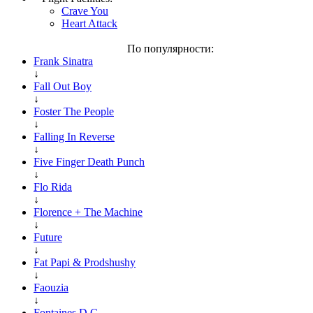
Crave You
Heart Attack
По популярности:
Frank Sinatra
↓
Fall Out Boy
↓
Foster The People
↓
Falling In Reverse
↓
Five Finger Death Punch
↓
Flo Rida
↓
Florence + The Machine
↓
Future
↓
Fat Papi & Prodshushy
↓
Faouzia
↓
Fontaines D.C.