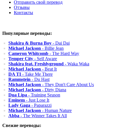
Отправить свой перевод
Отзывы
Контакты
Популярные переводы:
Shakira & Burna Boy
- Dai Dai
Michael Jackson
- Billie Jean
Cameron Whitcomb
- The Hard Way
Temper City
- Self Aware
Shakira feat. Freshlyground
- Waka Waka
Michael Jackson
- Beat It
DA TI
- Take Me There
Rammstein
- Du Hast
Michael Jackson
- They Don't Care About Us
Michael Jackson
- Dirty Diana
Dua Lipa
- Training Season
Eminem
- Just Lose It
Lady Gaga
- Paparazzi
Michael Jackson
- Human Nature
Abba
- The Winner Takes It All
Свежие переводы: