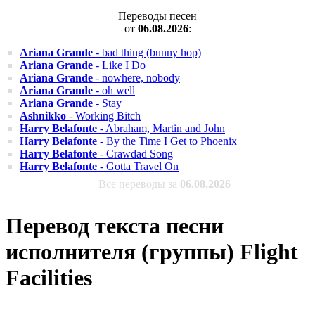
Переводы песен
от
06.08.2026
:
Ariana Grande
- bad thing (bunny hop)
Ariana Grande
- Like I Do
Ariana Grande
- nowhere, nobody
Ariana Grande
- oh well
Ariana Grande
- Stay
Ashnikko
- Working Bitch
Harry Belafonte
- Abraham, Martin and John
Harry Belafonte
- By the Time I Get to Phoenix
Harry Belafonte
- Crawdad Song
Harry Belafonte
- Gotta Travel On
Все переводы за
06.08.2026
Перевод текста песни
исполнителя (группы) Flight
Facilities