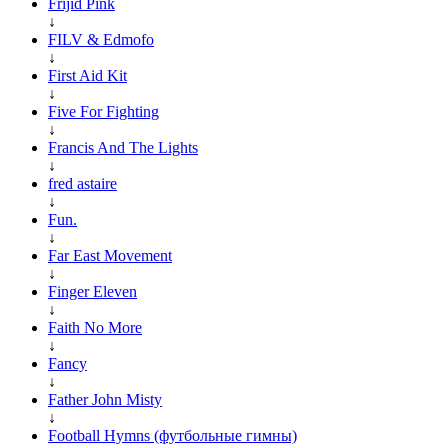
Frijid Pink
↓
FILV & Edmofo
↓
First Aid Kit
↓
Five For Fighting
↓
Francis And The Lights
↓
fred astaire
↓
Fun.
↓
Far East Movement
↓
Finger Eleven
↓
Faith No More
↓
Fancy
↓
Father John Misty
↓
Football Hymns (футбольные гимны)