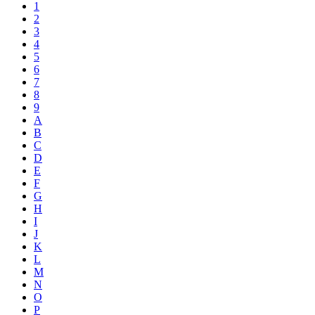
1
2
3
4
5
6
7
8
9
A
B
C
D
E
F
G
H
I
J
K
L
M
N
O
P