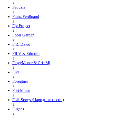
↓
Faouzia
↓
Franz Ferdinand
↓
Fly Project
↓
Fools Garden
↓
F.R. David
↓
FILV & Edmofo
↓
FloyyMenor & Cris Mj
↓
Fiki
↓
Foreigner
↓
Fort Minor
↓
Folk Songs (Народные песни)
↓
Fugees
↓