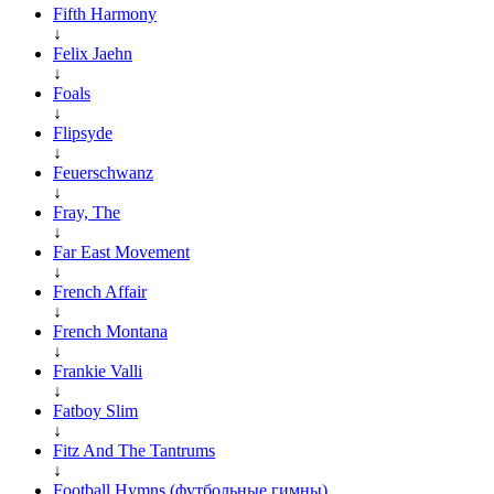
Fifth Harmony
↓
Felix Jaehn
↓
Foals
↓
Flipsyde
↓
Feuerschwanz
↓
Fray, The
↓
Far East Movement
↓
French Affair
↓
French Montana
↓
Frankie Valli
↓
Fatboy Slim
↓
Fitz And The Tantrums
↓
Football Hymns (футбольные гимны)