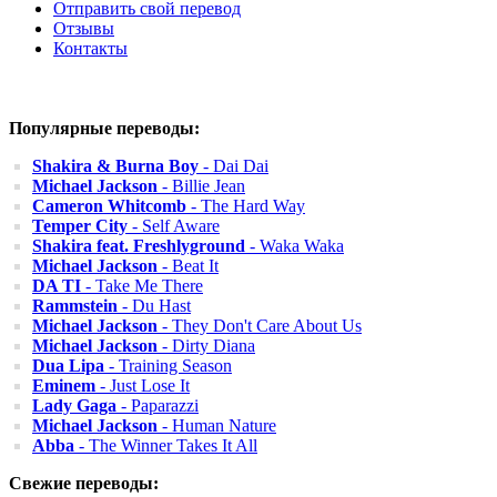
Отправить свой перевод
Отзывы
Контакты
Популярные переводы:
Shakira & Burna Boy
- Dai Dai
Michael Jackson
- Billie Jean
Cameron Whitcomb
- The Hard Way
Temper City
- Self Aware
Shakira feat. Freshlyground
- Waka Waka
Michael Jackson
- Beat It
DA TI
- Take Me There
Rammstein
- Du Hast
Michael Jackson
- They Don't Care About Us
Michael Jackson
- Dirty Diana
Dua Lipa
- Training Season
Eminem
- Just Lose It
Lady Gaga
- Paparazzi
Michael Jackson
- Human Nature
Abba
- The Winner Takes It All
Свежие переводы: