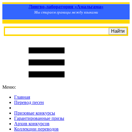
Лингво-лаборатория «Амальгама»
Мы стираем границы между языками
Меню:
Главная
Перевод песен
S
m
i
l
e
R
a
t
e
Призовые конкурсы
Гарантированные призы
Архив конкурсов
Коллекции переводов