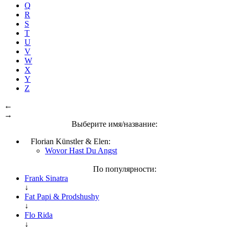
Q
R
S
T
U
V
W
X
Y
Z
←
→
Выберите имя/название:
Florian Künstler & Elen:
Wovor Hast Du Angst
По популярности:
Frank Sinatra
↓
Fat Papi & Prodshushy
↓
Flo Rida
↓