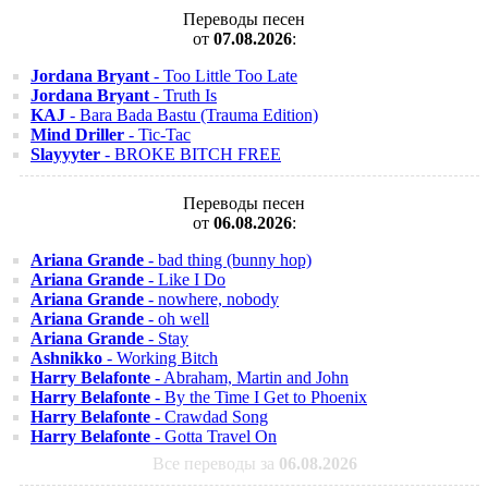
Переводы песен
от
07.08.2026
:
Jordana Bryant
- Too Little Too Late
Jordana Bryant
- Truth Is
KAJ
- Bara Bada Bastu (Trauma Edition)
Mind Driller
- Tic-Tac
Slayyyter
- BROKE BITCH FREE
Переводы песен
от
06.08.2026
:
Ariana Grande
- bad thing (bunny hop)
Ariana Grande
- Like I Do
Ariana Grande
- nowhere, nobody
Ariana Grande
- oh well
Ariana Grande
- Stay
Ashnikko
- Working Bitch
Harry Belafonte
- Abraham, Martin and John
Harry Belafonte
- By the Time I Get to Phoenix
Harry Belafonte
- Crawdad Song
Harry Belafonte
- Gotta Travel On
Все переводы за
06.08.2026