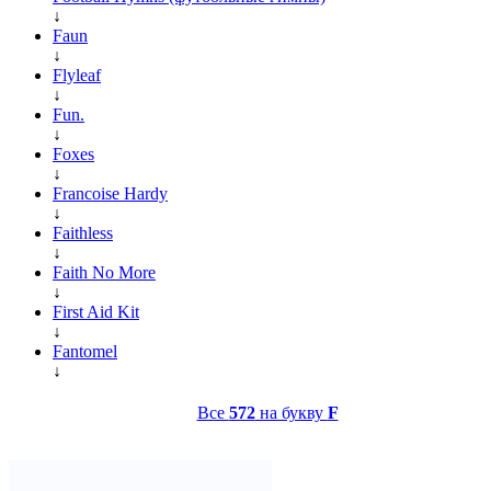
↓
Faun
↓
Flyleaf
↓
Fun.
↓
Foxes
↓
Francoise Hardy
↓
Faithless
↓
Faith No More
↓
First Aid Kit
↓
Fantomel
↓
Все
572
на букву
F