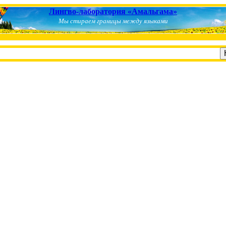
Лингво-лаборатория «Амальгама»
Мы стираем границы между языками