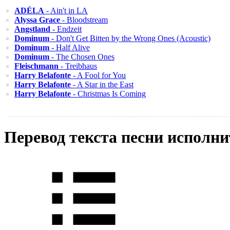
ADÉLA
- Ain't in LA
Alyssa Grace
- Bloodstream
Angstland
- Endzeit
Dominum
- Don't Get Bitten by the Wrong Ones (Acoustic)
Dominum
- Half Alive
Dominum
- The Chosen Ones
Fleischmann
- Treibhaus
Harry Belafonte
- A Fool for You
Harry Belafonte
- A Star in the East
Harry Belafonte
- Christmas Is Coming
Перевод текста песни исполни