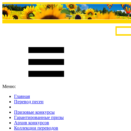
Меню:
Главная
Перевод песен
S
m
i
l
e
R
a
t
e
Призовые конкурсы
Гарантированные призы
Архив конкурсов
Коллекции переводов