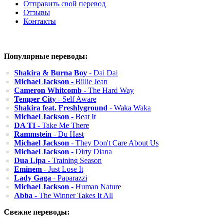
Отправить свой перевод
Отзывы
Контакты
Популярные переводы:
Shakira & Burna Boy
- Dai Dai
Michael Jackson
- Billie Jean
Cameron Whitcomb
- The Hard Way
Temper City
- Self Aware
Shakira feat. Freshlyground
- Waka Waka
Michael Jackson
- Beat It
DA TI
- Take Me There
Rammstein
- Du Hast
Michael Jackson
- They Don't Care About Us
Michael Jackson
- Dirty Diana
Dua Lipa
- Training Season
Eminem
- Just Lose It
Lady Gaga
- Paparazzi
Michael Jackson
- Human Nature
Abba
- The Winner Takes It All
Свежие переводы: