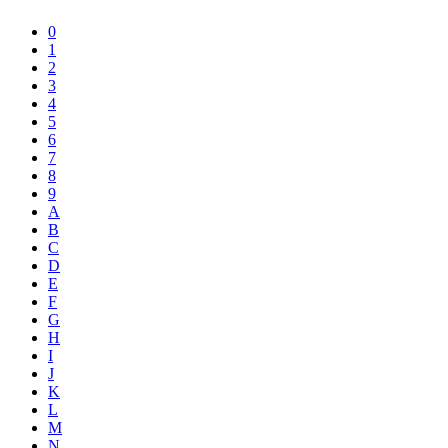
0
1
2
3
4
5
6
7
8
9
A
B
C
D
E
F
G
H
I
J
K
L
M
N