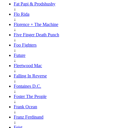
Fat Papi & Prodshushy
↓
Flo Rida
↓
Florence + The Machine
↓
Five Finger Death Punch
↓
Foo Fighters
↓
Future
↓
Fleetwood Mac
↓
Falling In Reverse
↓
Fontaines D.C.
↓
Foster The People
↓
Frank Ocean
↓
Franz Ferdinand
↓
Feist