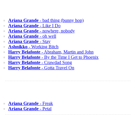
Ariana Grande
- bad thing (bunny hop)
Ariana Grande
- Like I Do
Ariana Grande
- nowhere, nobody
Ariana Grande
- oh well
Ariana Grande
- Stay
Ashnikko
- Working Bitch
Harry Belafonte
- Abraham, Martin and John
Harry Belafonte
- By the Time I Get to Phoenix
Harry Belafonte
- Crawdad Song
Harry Belafonte
- Gotta Travel On
Ariana Grande
- Freak
Ariana Grande
- Petal