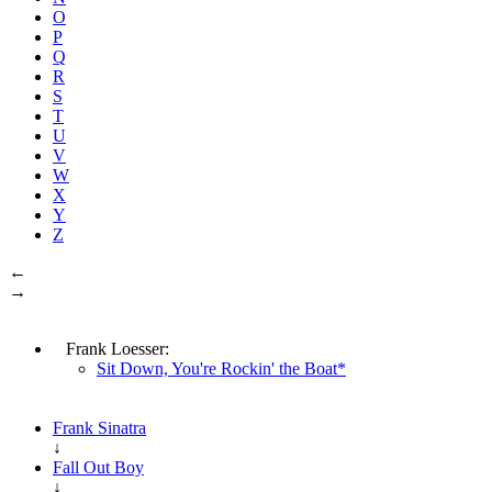
O
P
Q
R
S
T
U
V
W
X
Y
Z
←
→
Frank Loesser:
Sit Down, You're Rockin' the Boat*
Frank Sinatra
↓
Fall Out Boy
↓