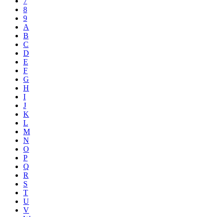
7
8
9
A
B
C
D
E
F
G
H
I
J
K
L
M
N
O
P
Q
R
S
T
U
V