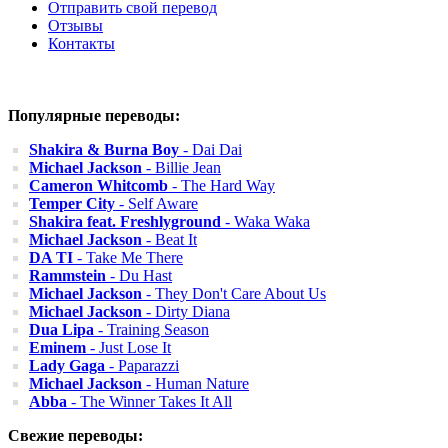
Отправить свой перевод
Отзывы
Контакты
Популярные переводы:
Shakira & Burna Boy
- Dai Dai
Michael Jackson
- Billie Jean
Cameron Whitcomb
- The Hard Way
Temper City
- Self Aware
Shakira feat. Freshlyground
- Waka Waka
Michael Jackson
- Beat It
DA TI
- Take Me There
Rammstein
- Du Hast
Michael Jackson
- They Don't Care About Us
Michael Jackson
- Dirty Diana
Dua Lipa
- Training Season
Eminem
- Just Lose It
Lady Gaga
- Paparazzi
Michael Jackson
- Human Nature
Abba
- The Winner Takes It All
Свежие переводы: