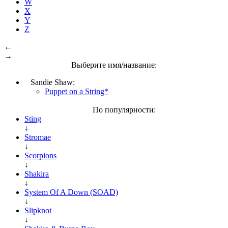
W
X
Y
Z
←
→
Выберите имя/название:
Sandie Shaw:
Puppet on a String*
По популярности:
Sting
↓
Stromae
↓
Scorpions
↓
Shakira
↓
System Of A Down (SOAD)
↓
Slipknot
↓