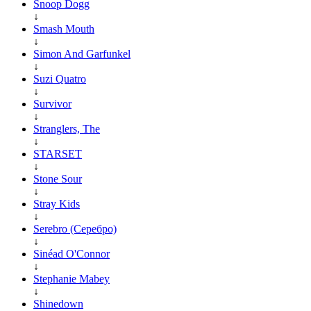
Snoop Dogg
↓
Smash Mouth
↓
Simon And Garfunkel
↓
Suzi Quatro
↓
Survivor
↓
Stranglers, The
↓
STARSET
↓
Stone Sour
↓
Stray Kids
↓
Serebro (Серебро)
↓
Sinéad O'Connor
↓
Stephanie Mabey
↓
Shinedown