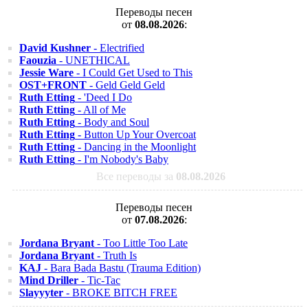
Переводы песен
от
08.08.2026
:
David Kushner
- Electrified
Faouzia
- UNETHICAL
Jessie Ware
- I Could Get Used to This
OST+FRONT
- Geld Geld Geld
Ruth Etting
- 'Deed I Do
Ruth Etting
- All of Me
Ruth Etting
- Body and Soul
Ruth Etting
- Button Up Your Overcoat
Ruth Etting
- Dancing in the Moonlight
Ruth Etting
- I'm Nobody's Baby
Все переводы за
08.08.2026
Переводы песен
от
07.08.2026
:
Jordana Bryant
- Too Little Too Late
Jordana Bryant
- Truth Is
KAJ
- Bara Bada Bastu (Trauma Edition)
Mind Driller
- Tic-Tac
Slayyyter
- BROKE BITCH FREE