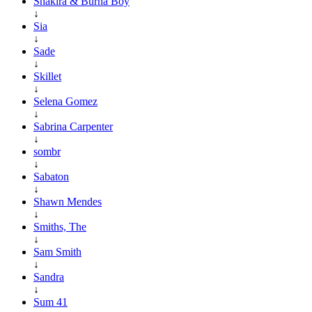
Shakira & Burna Boy
↓
Sia
↓
Sade
↓
Skillet
↓
Selena Gomez
↓
Sabrina Carpenter
↓
sombr
↓
Sabaton
↓
Shawn Mendes
↓
Smiths, The
↓
Sam Smith
↓
Sandra
↓
Sum 41