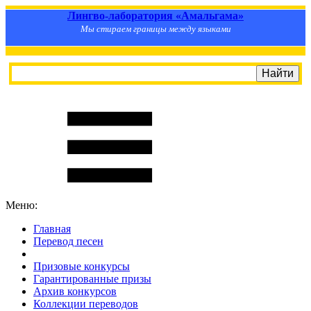
Лингво-лаборатория «Амальгама»
Мы стираем границы между языками
Меню:
Главная
Перевод песен
S
m
i
l
e
R
a
t
e
Призовые конкурсы
Гарантированные призы
Архив конкурсов
Коллекции переводов