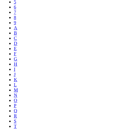
5
6
7
8
9
A
B
C
D
E
F
G
H
I
J
K
L
M
N
O
P
Q
R
S
T