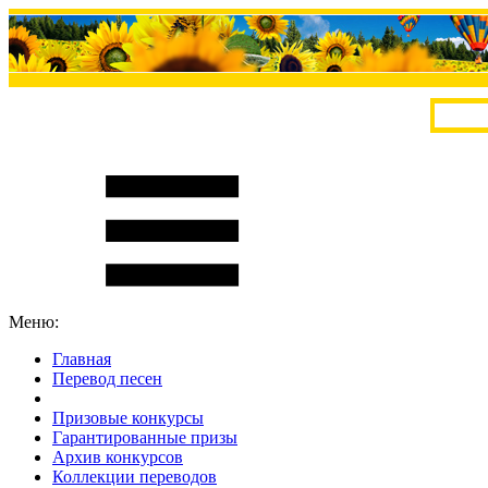
Меню:
Главная
Перевод песен
S
m
i
l
e
R
a
t
e
Призовые конкурсы
Гарантированные призы
Архив конкурсов
Коллекции переводов