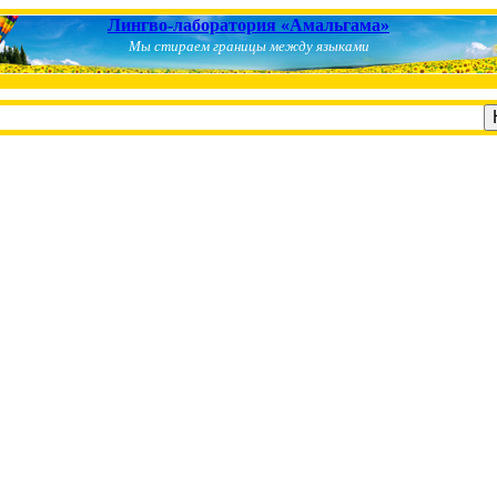
Лингво-лаборатория «Амальгама»
Мы стираем границы между языками