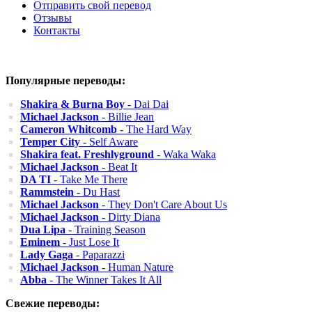
Отправить свой перевод
Отзывы
Контакты
Популярные переводы:
Shakira & Burna Boy
- Dai Dai
Michael Jackson
- Billie Jean
Cameron Whitcomb
- The Hard Way
Temper City
- Self Aware
Shakira feat. Freshlyground
- Waka Waka
Michael Jackson
- Beat It
DA TI
- Take Me There
Rammstein
- Du Hast
Michael Jackson
- They Don't Care About Us
Michael Jackson
- Dirty Diana
Dua Lipa
- Training Season
Eminem
- Just Lose It
Lady Gaga
- Paparazzi
Michael Jackson
- Human Nature
Abba
- The Winner Takes It All
Свежие переводы: