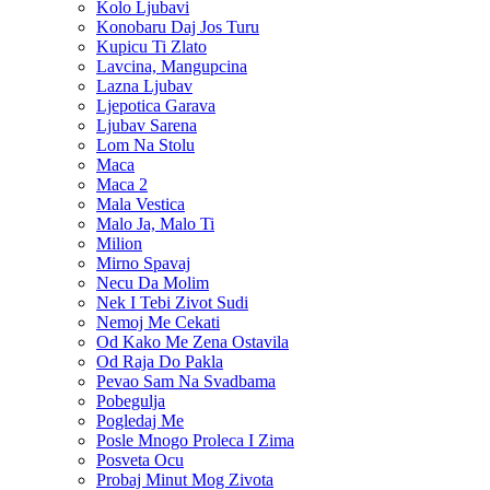
Kolo Ljubavi
Konobaru Daj Jos Turu
Kupicu Ti Zlato
Lavcina, Mangupcina
Lazna Ljubav
Ljepotica Garava
Ljubav Sarena
Lom Na Stolu
Maca
Maca 2
Mala Vestica
Malo Ja, Malo Ti
Milion
Mirno Spavaj
Necu Da Molim
Nek I Tebi Zivot Sudi
Nemoj Me Cekati
Od Kako Me Zena Ostavila
Od Raja Do Pakla
Pevao Sam Na Svadbama
Pobegulja
Pogledaj Me
Posle Mnogo Proleca I Zima
Posveta Ocu
Probaj Minut Mog Zivota