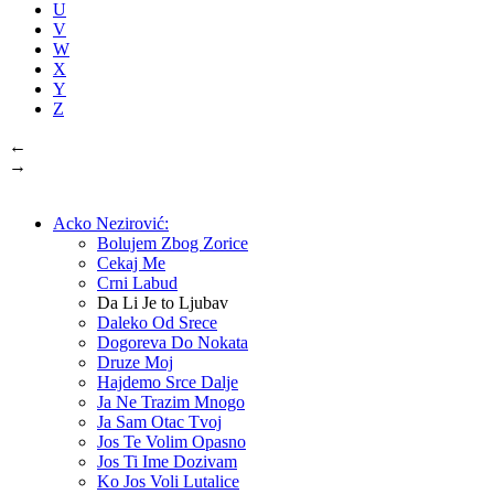
U
V
W
X
Y
Z
←
→
Acko Nezirović:
Bolujem Zbog Zorice
Cekaj Me
Crni Labud
Da Li Je to Ljubav
Daleko Od Srece
Dogoreva Do Nokata
Druze Moj
Hajdemo Srce Dalje
Ja Ne Trazim Mnogo
Ja Sam Otac Tvoj
Jos Te Volim Opasno
Jos Ti Ime Dozivam
Ko Jos Voli Lutalice