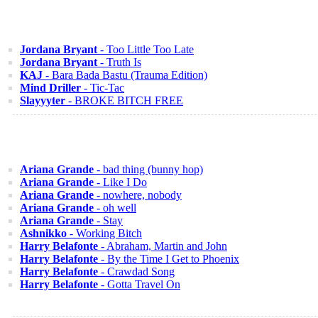
Jordana Bryant
- Too Little Too Late
Jordana Bryant
- Truth Is
KAJ
- Bara Bada Bastu (Trauma Edition)
Mind Driller
- Tic-Tac
Slayyyter
- BROKE BITCH FREE
Ariana Grande
- bad thing (bunny hop)
Ariana Grande
- Like I Do
Ariana Grande
- nowhere, nobody
Ariana Grande
- oh well
Ariana Grande
- Stay
Ashnikko
- Working Bitch
Harry Belafonte
- Abraham, Martin and John
Harry Belafonte
- By the Time I Get to Phoenix
Harry Belafonte
- Crawdad Song
Harry Belafonte
- Gotta Travel On